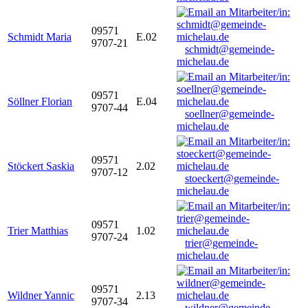
09571
Schmidt Maria
E.02
9707-21
schmidt@gemeinde-
michelau.de
09571
Söllner Florian
E.04
9707-44
soellner@gemeinde-
michelau.de
09571
Stöckert Saskia
2.02
9707-12
stoeckert@gemeinde-
michelau.de
09571
Trier Matthias
1.02
9707-24
trier@gemeinde-
michelau.de
09571
Wildner Yannic
2.13
9707-34
wildner@gemeinde-