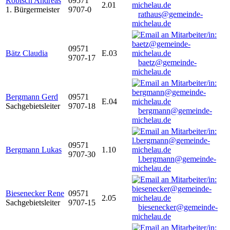
Robisch Andreas
09571
2.01
1. Bürgermeister
9707-0
rathaus@gemeinde-
michelau.de
09571
Bätz Claudia
E.03
9707-17
baetz@gemeinde-
michelau.de
Bergmann Gerd
09571
E.04
Sachgebietsleiter
9707-18
bergmann@gemeinde-
michelau.de
09571
Bergmann Lukas
1.10
9707-30
l.bergmann@gemeinde-
michelau.de
Biesenecker Rene
09571
2.05
Sachgebietsleiter
9707-15
biesenecker@gemeinde-
michelau.de