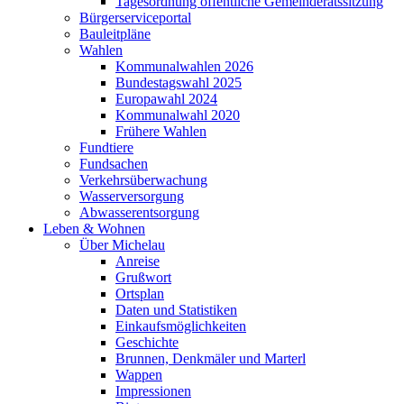
Tagesordnung öffentliche Gemeinderatssitzung
Bürgerserviceportal
Bauleitpläne
Wahlen
Kommunalwahlen 2026
Bundestagswahl 2025
Europawahl 2024
Kommunalwahl 2020
Frühere Wahlen
Fundtiere
Fundsachen
Verkehrsüberwachung
Wasserversorgung
Abwasserentsorgung
Leben & Wohnen
Über Michelau
Anreise
Grußwort
Ortsplan
Daten und Statistiken
Einkaufsmöglichkeiten
Geschichte
Brunnen, Denkmäler und Marterl
Wappen
Impressionen