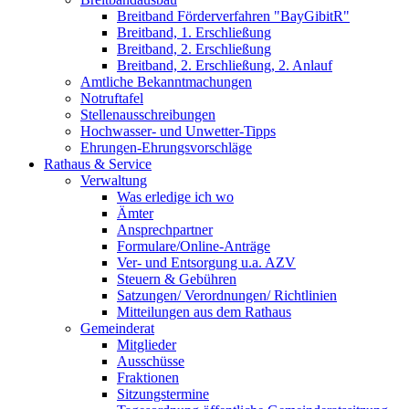
Breitband Förderverfahren "BayGibitR"
Breitband, 1. Erschließung
Breitband, 2. Erschließung
Breitband, 2. Erschließung, 2. Anlauf
Amtliche Bekanntmachungen
Notruftafel
Stellenausschreibungen
Hochwasser- und Unwetter-Tipps
Ehrungen-Ehrungsvorschläge
Rathaus & Service
Verwaltung
Was erledige ich wo
Ämter
Ansprechpartner
Formulare/Online-Anträge
Ver- und Entsorgung u.a. AZV
Steuern & Gebühren
Satzungen/ Verordnungen/ Richtlinien
Mitteilungen aus dem Rathaus
Gemeinderat
Mitglieder
Ausschüsse
Fraktionen
Sitzungstermine