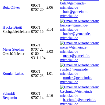
09571
Butz Oliver
2.06
9707-20
butz@gemeinde-
michelau.de
Hucke Birgit
09571
E.01
Sachgebietsleiterin
9707-16
hucke@gemeinde-
michelau.de
09571
Meier Stephan
9707-22
2.03
Geschäftsleiter
0160
meier@gemeinde-
93111194
michelau.de
09571
Rumler Lukas
1.01
9707-23
rumler@gemeinde-
michelau.de
Schmidt
09571
2.16
Benjamin
9707-14
b.schmidt@gemeinde-
michelau.de