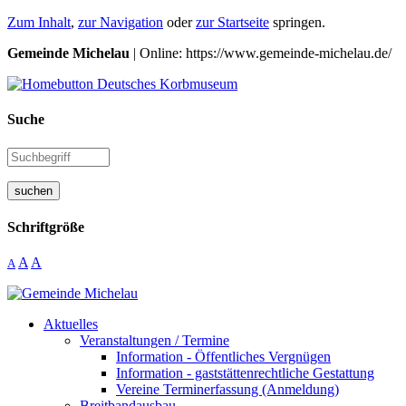
Zum Inhalt
,
zur Navigation
oder
zur Startseite
springen.
Gemeinde Michelau
| Online: https://www.gemeinde-michelau.de/
Suche
suchen
Schriftgröße
A
A
A
Aktuelles
Veranstaltungen / Termine
Information - Öffentliches Vergnügen
Information - gaststättenrechtliche Gestattung
Vereine Terminerfassung (Anmeldung)
Breitbandausbau