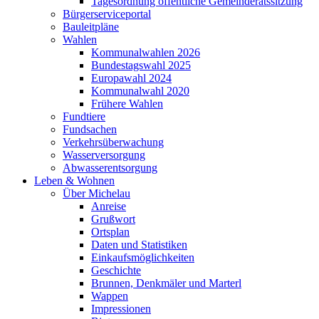
Tagesordnung öffentliche Gemeinderatssitzung
Bürgerserviceportal
Bauleitpläne
Wahlen
Kommunalwahlen 2026
Bundestagswahl 2025
Europawahl 2024
Kommunalwahl 2020
Frühere Wahlen
Fundtiere
Fundsachen
Verkehrsüberwachung
Wasserversorgung
Abwasserentsorgung
Leben & Wohnen
Über Michelau
Anreise
Grußwort
Ortsplan
Daten und Statistiken
Einkaufsmöglichkeiten
Geschichte
Brunnen, Denkmäler und Marterl
Wappen
Impressionen