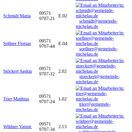
09571
Schmidt Maria
E.02
9707-21
schmidt@gemeinde-
michelau.de
09571
Söllner Florian
E.04
9707-44
soellner@gemeinde-
michelau.de
09571
Stöckert Saskia
2.02
9707-12
stoeckert@gemeinde-
michelau.de
09571
Trier Matthias
1.02
9707-24
trier@gemeinde-
michelau.de
09571
Wildner Yannic
2.13
9707-34
wildner@gemeinde-