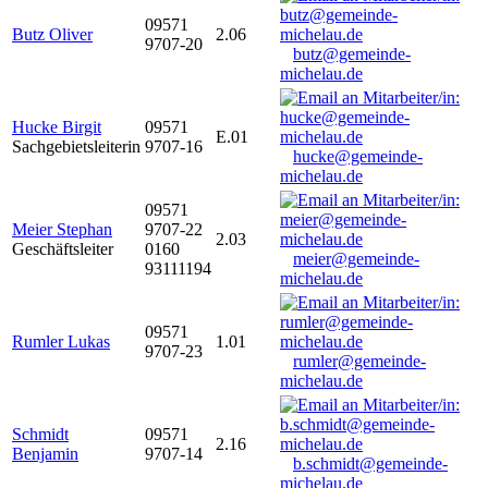
09571
Butz Oliver
2.06
9707-20
butz@gemeinde-
michelau.de
Hucke Birgit
09571
E.01
Sachgebietsleiterin
9707-16
hucke@gemeinde-
michelau.de
09571
Meier Stephan
9707-22
2.03
Geschäftsleiter
0160
meier@gemeinde-
93111194
michelau.de
09571
Rumler Lukas
1.01
9707-23
rumler@gemeinde-
michelau.de
Schmidt
09571
2.16
Benjamin
9707-14
b.schmidt@gemeinde-
michelau.de