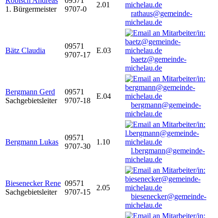
Robisch Andreas
09571
2.01
1. Bürgermeister
9707-0
rathaus@gemeinde-
michelau.de
09571
Bätz Claudia
E.03
9707-17
baetz@gemeinde-
michelau.de
Bergmann Gerd
09571
E.04
Sachgebietsleiter
9707-18
bergmann@gemeinde-
michelau.de
09571
Bergmann Lukas
1.10
9707-30
l.bergmann@gemeinde-
michelau.de
Biesenecker Rene
09571
2.05
Sachgebietsleiter
9707-15
biesenecker@gemeinde-
michelau.de