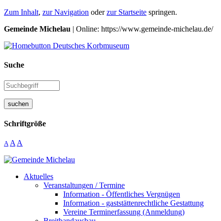
Zum Inhalt
,
zur Navigation
oder
zur Startseite
springen.
Gemeinde Michelau
| Online: https://www.gemeinde-michelau.de/
Suche
suchen
Schriftgröße
A
A
A
Aktuelles
Veranstaltungen / Termine
Information - Öffentliches Vergnügen
Information - gaststättenrechtliche Gestattung
Vereine Terminerfassung (Anmeldung)
Breitbandausbau