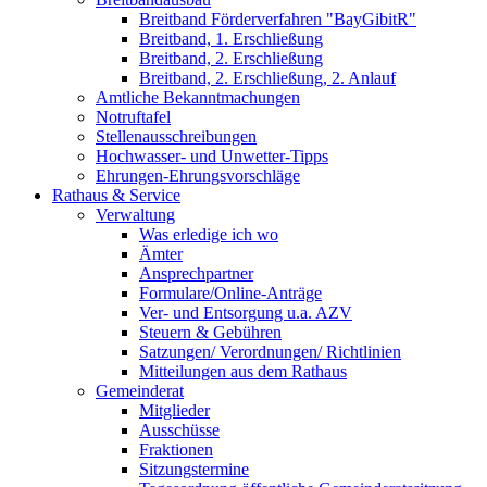
Breitband Förderverfahren "BayGibitR"
Breitband, 1. Erschließung
Breitband, 2. Erschließung
Breitband, 2. Erschließung, 2. Anlauf
Amtliche Bekanntmachungen
Notruftafel
Stellenausschreibungen
Hochwasser- und Unwetter-Tipps
Ehrungen-Ehrungsvorschläge
Rathaus & Service
Verwaltung
Was erledige ich wo
Ämter
Ansprechpartner
Formulare/Online-Anträge
Ver- und Entsorgung u.a. AZV
Steuern & Gebühren
Satzungen/ Verordnungen/ Richtlinien
Mitteilungen aus dem Rathaus
Gemeinderat
Mitglieder
Ausschüsse
Fraktionen
Sitzungstermine