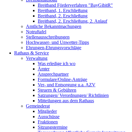
Breitband Förderverfahren "BayGibitR"
Breitband, 1. Erschließung
Breitband, 2. Erschließung
Breitband, 2. Erschließung, 2. Anlauf
Amtliche Bekanntmachungen
Notruftafel
Stellenausschreibungen
Hochwasser- und Unwetter-Tipps
Ehrungen-Ehrungsvorschläge
Rathaus & Service
Verwaltung
Was erledige ich wo
Ämter
Ansprechpartner
Formulare/Online-Anträge
Ver- und Entsorgung u.a. AZV
Steuern & Gebühren
Satzungen/ Verordnungen/ Richtlinien
Mitteilungen aus dem Rathaus
Gemeinderat
Mitglieder
Ausschüsse
Fraktionen
Sitzungstermine