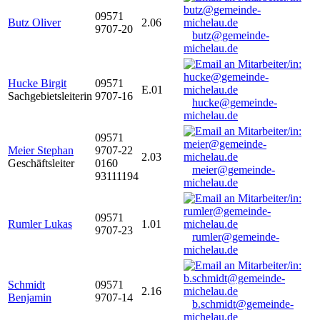
09571
Butz Oliver
2.06
9707-20
butz@gemeinde-
michelau.de
Hucke Birgit
09571
E.01
Sachgebietsleiterin
9707-16
hucke@gemeinde-
michelau.de
09571
Meier Stephan
9707-22
2.03
Geschäftsleiter
0160
meier@gemeinde-
93111194
michelau.de
09571
Rumler Lukas
1.01
9707-23
rumler@gemeinde-
michelau.de
Schmidt
09571
2.16
Benjamin
9707-14
b.schmidt@gemeinde-
michelau.de