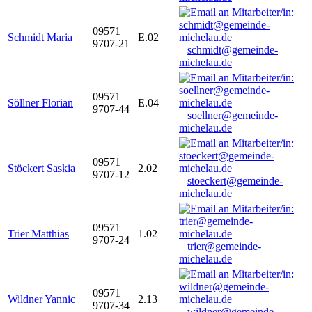
09571
Schmidt Maria
E.02
9707-21
schmidt@gemeinde-
michelau.de
09571
Söllner Florian
E.04
9707-44
soellner@gemeinde-
michelau.de
09571
Stöckert Saskia
2.02
9707-12
stoeckert@gemeinde-
michelau.de
09571
Trier Matthias
1.02
9707-24
trier@gemeinde-
michelau.de
09571
Wildner Yannic
2.13
9707-34
wildner@gemeinde-