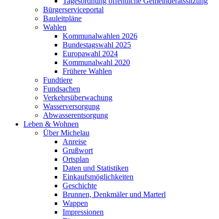
Tagesordnung öffentliche Gemeinderatssitzung
Bürgerserviceportal
Bauleitpläne
Wahlen
Kommunalwahlen 2026
Bundestagswahl 2025
Europawahl 2024
Kommunalwahl 2020
Frühere Wahlen
Fundtiere
Fundsachen
Verkehrsüberwachung
Wasserversorgung
Abwasserentsorgung
Leben & Wohnen
Über Michelau
Anreise
Grußwort
Ortsplan
Daten und Statistiken
Einkaufsmöglichkeiten
Geschichte
Brunnen, Denkmäler und Marterl
Wappen
Impressionen