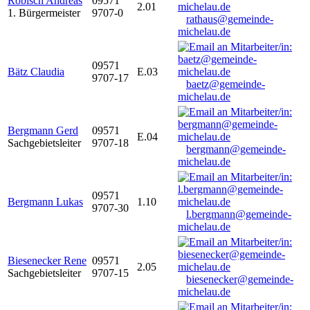
Robisch Andreas
09571
2.01
1. Bürgermeister
9707-0
rathaus@gemeinde-
michelau.de
09571
Bätz Claudia
E.03
9707-17
baetz@gemeinde-
michelau.de
Bergmann Gerd
09571
E.04
Sachgebietsleiter
9707-18
bergmann@gemeinde-
michelau.de
09571
Bergmann Lukas
1.10
9707-30
l.bergmann@gemeinde-
michelau.de
Biesenecker Rene
09571
2.05
Sachgebietsleiter
9707-15
biesenecker@gemeinde-
michelau.de