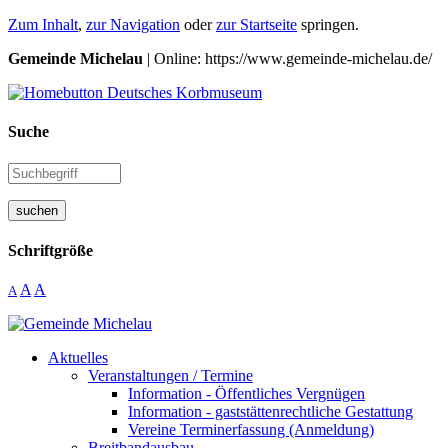
Zum Inhalt
,
zur Navigation
oder
zur Startseite
springen.
Gemeinde Michelau
| Online: https://www.gemeinde-michelau.de/
Suche
suchen
Schriftgröße
A
A
A
Aktuelles
Veranstaltungen / Termine
Information - Öffentliches Vergnügen
Information - gaststättenrechtliche Gestattung
Vereine Terminerfassung (Anmeldung)
Breitbandausbau