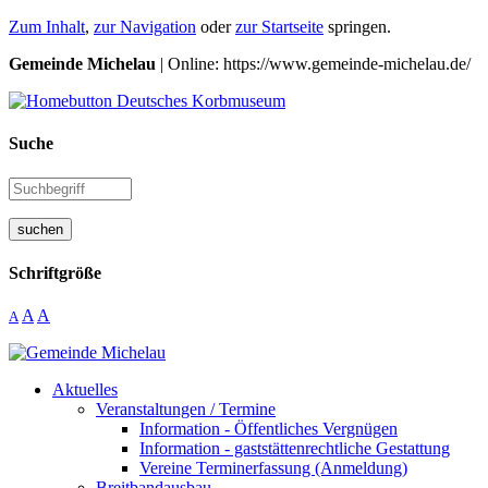
Zum Inhalt
,
zur Navigation
oder
zur Startseite
springen.
Gemeinde Michelau
| Online: https://www.gemeinde-michelau.de/
Suche
suchen
Schriftgröße
A
A
A
Aktuelles
Veranstaltungen / Termine
Information - Öffentliches Vergnügen
Information - gaststättenrechtliche Gestattung
Vereine Terminerfassung (Anmeldung)
Breitbandausbau