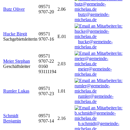
09571
Butz Oliver
2.06
9707-20
butz@gemeinde-
michelau.de
Hucke Birgit
09571
E.01
Sachgebietsleiterin
9707-16
hucke@gemeinde-
michelau.de
09571
Meier Stephan
9707-22
2.03
Geschäftsleiter
0160
meier@gemeinde-
93111194
michelau.de
09571
Rumler Lukas
1.01
9707-23
rumler@gemeinde-
michelau.de
Schmidt
09571
2.16
Benjamin
9707-14
b.schmidt@gemeinde-
michelau.de