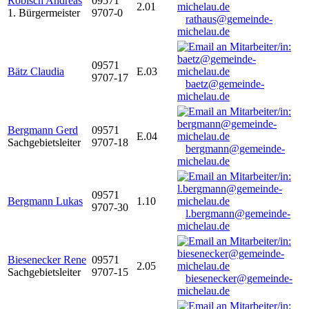
Robisch Andreas
09571
2.01
1. Bürgermeister
9707-0
rathaus@gemeinde-
michelau.de
09571
Bätz Claudia
E.03
9707-17
baetz@gemeinde-
michelau.de
Bergmann Gerd
09571
E.04
Sachgebietsleiter
9707-18
bergmann@gemeinde-
michelau.de
09571
Bergmann Lukas
1.10
9707-30
l.bergmann@gemeinde-
michelau.de
Biesenecker Rene
09571
2.05
Sachgebietsleiter
9707-15
biesenecker@gemeinde-
michelau.de