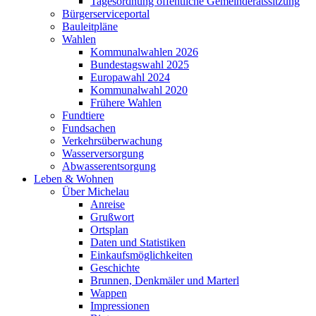
Tagesordnung öffentliche Gemeinderatssitzung
Bürgerserviceportal
Bauleitpläne
Wahlen
Kommunalwahlen 2026
Bundestagswahl 2025
Europawahl 2024
Kommunalwahl 2020
Frühere Wahlen
Fundtiere
Fundsachen
Verkehrsüberwachung
Wasserversorgung
Abwasserentsorgung
Leben & Wohnen
Über Michelau
Anreise
Grußwort
Ortsplan
Daten und Statistiken
Einkaufsmöglichkeiten
Geschichte
Brunnen, Denkmäler und Marterl
Wappen
Impressionen