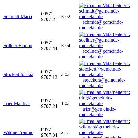
09571
Schmidt Maria
E.02
9707-21
schmidt@gemeinde-
michelau.de
09571
Söllner Florian
E.04
9707-44
soellner@gemeinde-
michelau.de
09571
Stöckert Saskia
2.02
9707-12
stoeckert@gemeinde-
michelau.de
09571
Trier Matthias
1.02
9707-24
trier@gemeinde-
michelau.de
09571
Wildner Yannic
2.13
9707-34
wildner@gemeinde-