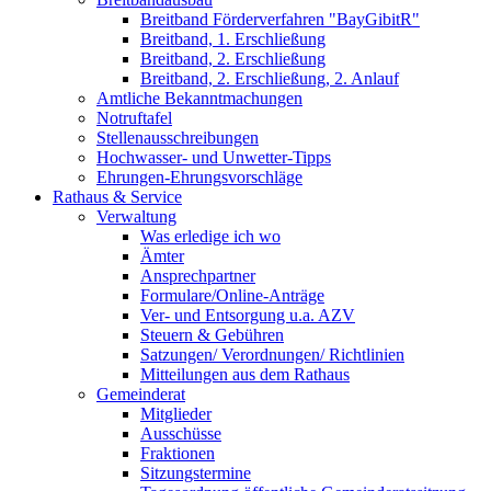
Breitband Förderverfahren "BayGibitR"
Breitband, 1. Erschließung
Breitband, 2. Erschließung
Breitband, 2. Erschließung, 2. Anlauf
Amtliche Bekanntmachungen
Notruftafel
Stellenausschreibungen
Hochwasser- und Unwetter-Tipps
Ehrungen-Ehrungsvorschläge
Rathaus & Service
Verwaltung
Was erledige ich wo
Ämter
Ansprechpartner
Formulare/Online-Anträge
Ver- und Entsorgung u.a. AZV
Steuern & Gebühren
Satzungen/ Verordnungen/ Richtlinien
Mitteilungen aus dem Rathaus
Gemeinderat
Mitglieder
Ausschüsse
Fraktionen
Sitzungstermine