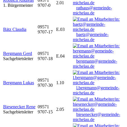
Robisch Andreas
09571
2.01
1. Bürgermeister
9707-0
rathaus@gemeinde-
michelau.de
09571
Bätz Claudia
E.03
9707-17
baetz@gemeinde-
michelau.de
Bergmann Gerd
09571
E.04
Sachgebietsleiter
9707-18
bergmann@gemeinde-
michelau.de
09571
Bergmann Lukas
1.10
9707-30
l.bergmann@gemeinde-
michelau.de
Biesenecker Rene
09571
2.05
Sachgebietsleiter
9707-15
biesenecker@gemeinde-
michelau.de