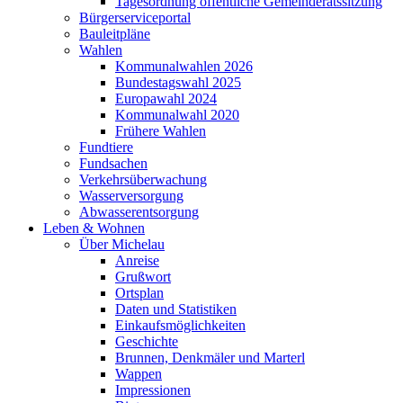
Tagesordnung öffentliche Gemeinderatssitzung
Bürgerserviceportal
Bauleitpläne
Wahlen
Kommunalwahlen 2026
Bundestagswahl 2025
Europawahl 2024
Kommunalwahl 2020
Frühere Wahlen
Fundtiere
Fundsachen
Verkehrsüberwachung
Wasserversorgung
Abwasserentsorgung
Leben & Wohnen
Über Michelau
Anreise
Grußwort
Ortsplan
Daten und Statistiken
Einkaufsmöglichkeiten
Geschichte
Brunnen, Denkmäler und Marterl
Wappen
Impressionen