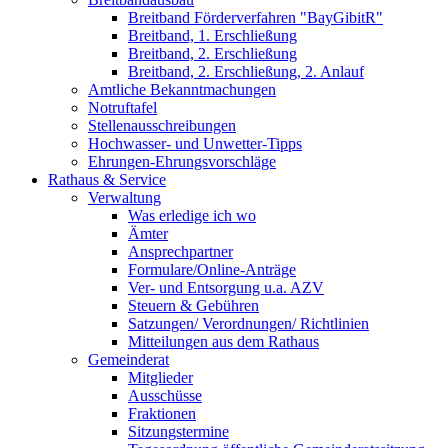
Breitband Förderverfahren "BayGibitR"
Breitband, 1. Erschließung
Breitband, 2. Erschließung
Breitband, 2. Erschließung, 2. Anlauf
Amtliche Bekanntmachungen
Notruftafel
Stellenausschreibungen
Hochwasser- und Unwetter-Tipps
Ehrungen-Ehrungsvorschläge
Rathaus & Service
Verwaltung
Was erledige ich wo
Ämter
Ansprechpartner
Formulare/Online-Anträge
Ver- und Entsorgung u.a. AZV
Steuern & Gebühren
Satzungen/ Verordnungen/ Richtlinien
Mitteilungen aus dem Rathaus
Gemeinderat
Mitglieder
Ausschüsse
Fraktionen
Sitzungstermine