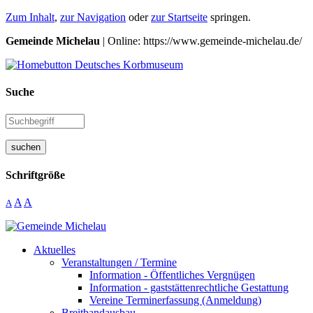
Zum Inhalt
,
zur Navigation
oder
zur Startseite
springen.
Gemeinde Michelau
| Online: https://www.gemeinde-michelau.de/
Suche
suchen
Schriftgröße
A
A
A
Aktuelles
Veranstaltungen / Termine
Information - Öffentliches Vergnügen
Information - gaststättenrechtliche Gestattung
Vereine Terminerfassung (Anmeldung)
Breitbandausbau