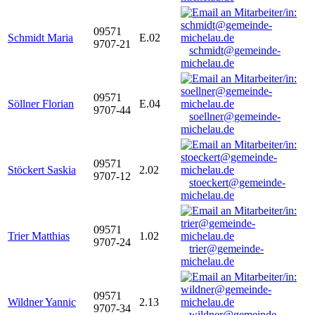
09571
Schmidt Maria
E.02
9707-21
schmidt@gemeinde-
michelau.de
09571
Söllner Florian
E.04
9707-44
soellner@gemeinde-
michelau.de
09571
Stöckert Saskia
2.02
9707-12
stoeckert@gemeinde-
michelau.de
09571
Trier Matthias
1.02
9707-24
trier@gemeinde-
michelau.de
09571
Wildner Yannic
2.13
9707-34
wildner@gemeinde-