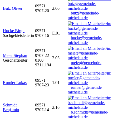
09571
Butz Oliver
2.06
9707-20
butz@gemeinde-
michelau.de
Hucke Birgit
09571
E.01
Sachgebietsleiterin
9707-16
hucke@gemeinde-
michelau.de
09571
Meier Stephan
9707-22
2.03
Geschäftsleiter
0160
meier@gemeinde-
93111194
michelau.de
09571
Rumler Lukas
1.01
9707-23
rumler@gemeinde-
michelau.de
Schmidt
09571
2.16
Benjamin
9707-14
b.schmidt@gemeinde-
michelau.de