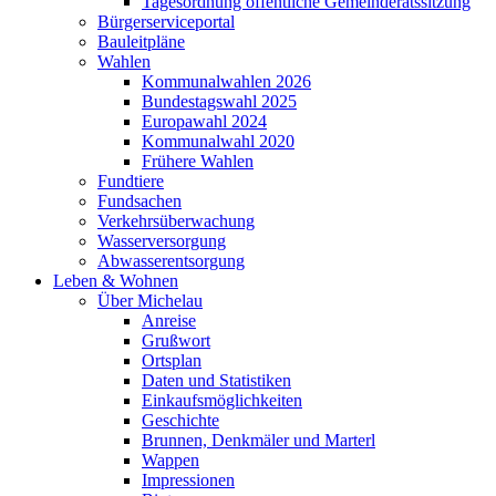
Tagesordnung öffentliche Gemeinderatssitzung
Bürgerserviceportal
Bauleitpläne
Wahlen
Kommunalwahlen 2026
Bundestagswahl 2025
Europawahl 2024
Kommunalwahl 2020
Frühere Wahlen
Fundtiere
Fundsachen
Verkehrsüberwachung
Wasserversorgung
Abwasserentsorgung
Leben & Wohnen
Über Michelau
Anreise
Grußwort
Ortsplan
Daten und Statistiken
Einkaufsmöglichkeiten
Geschichte
Brunnen, Denkmäler und Marterl
Wappen
Impressionen