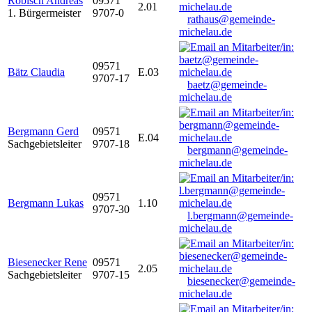
Robisch Andreas
09571
2.01
1. Bürgermeister
9707-0
rathaus@gemeinde-
michelau.de
09571
Bätz Claudia
E.03
9707-17
baetz@gemeinde-
michelau.de
Bergmann Gerd
09571
E.04
Sachgebietsleiter
9707-18
bergmann@gemeinde-
michelau.de
09571
Bergmann Lukas
1.10
9707-30
l.bergmann@gemeinde-
michelau.de
Biesenecker Rene
09571
2.05
Sachgebietsleiter
9707-15
biesenecker@gemeinde-
michelau.de