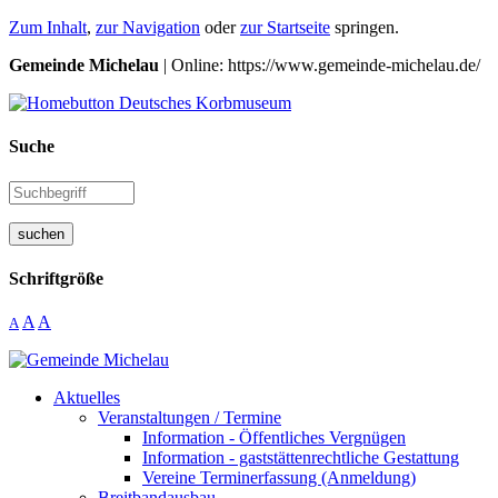
Zum Inhalt
,
zur Navigation
oder
zur Startseite
springen.
Gemeinde Michelau
| Online: https://www.gemeinde-michelau.de/
Suche
suchen
Schriftgröße
A
A
A
Aktuelles
Veranstaltungen / Termine
Information - Öffentliches Vergnügen
Information - gaststättenrechtliche Gestattung
Vereine Terminerfassung (Anmeldung)
Breitbandausbau