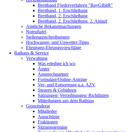
Breitband Förderverfahren "BayGibitR"
Breitband, 1. Erschließung
Breitband, 2. Erschließung
Breitband, 2. Erschließung, 2. Anlauf
Amtliche Bekanntmachungen
Notruftafel
Stellenausschreibungen
Hochwasser- und Unwetter-Tipps
Ehrungen-Ehrungsvorschläge
Rathaus & Service
Verwaltung
Was erledige ich wo
Ämter
Ansprechpartner
Formulare/Online-Anträge
Ver- und Entsorgung u.a. AZV
Steuern & Gebühren
Satzungen/ Verordnungen/ Richtlinien
Mitteilungen aus dem Rathaus
Gemeinderat
Mitglieder
Ausschüsse
Fraktionen
Sitzungstermine