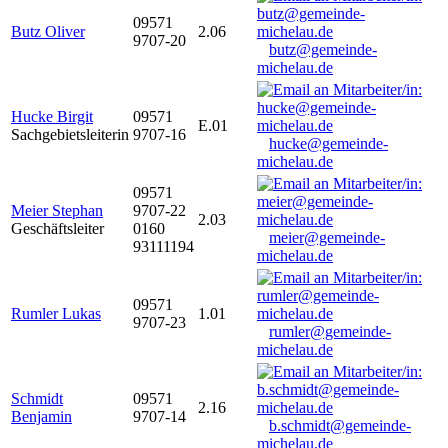
09571
Butz Oliver
2.06
9707-20
butz@gemeinde-
michelau.de
Hucke Birgit
09571
E.01
Sachgebietsleiterin
9707-16
hucke@gemeinde-
michelau.de
09571
Meier Stephan
9707-22
2.03
Geschäftsleiter
0160
meier@gemeinde-
93111194
michelau.de
09571
Rumler Lukas
1.01
9707-23
rumler@gemeinde-
michelau.de
Schmidt
09571
2.16
Benjamin
9707-14
b.schmidt@gemeinde-
michelau.de