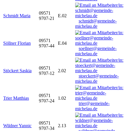
09571
Schmidt Maria
E.02
9707-21
schmidt@gemeinde-
michelau.de
09571
Söllner Florian
E.04
9707-44
soellner@gemeinde-
michelau.de
09571
Stöckert Saskia
2.02
9707-12
stoeckert@gemeinde-
michelau.de
09571
Trier Matthias
1.02
9707-24
trier@gemeinde-
michelau.de
09571
Wildner Yannic
2.13
9707-34
wildner@gemeinde-