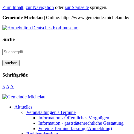
Zum Inhalt
,
zur Navigation
oder
zur Startseite
springen.
Gemeinde Michelau
| Online: https://www.gemeinde-michelau.de/
Suche
suchen
Schriftgröße
A
A
A
Aktuelles
Veranstaltungen / Termine
Information - Öffentliches Vergnügen
Information - gaststättenrechtliche Gestattung
Vereine Terminerfassung (Anmeldung)
Breitbandausbau