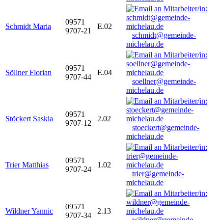
09571
Schmidt Maria
E.02
9707-21
schmidt@gemeinde-
michelau.de
09571
Söllner Florian
E.04
9707-44
soellner@gemeinde-
michelau.de
09571
Stöckert Saskia
2.02
9707-12
stoeckert@gemeinde-
michelau.de
09571
Trier Matthias
1.02
9707-24
trier@gemeinde-
michelau.de
09571
Wildner Yannic
2.13
9707-34
wildner@gemeinde-