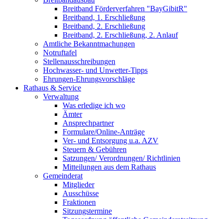
Breitband Förderverfahren "BayGibitR"
Breitband, 1. Erschließung
Breitband, 2. Erschließung
Breitband, 2. Erschließung, 2. Anlauf
Amtliche Bekanntmachungen
Notruftafel
Stellenausschreibungen
Hochwasser- und Unwetter-Tipps
Ehrungen-Ehrungsvorschläge
Rathaus & Service
Verwaltung
Was erledige ich wo
Ämter
Ansprechpartner
Formulare/Online-Anträge
Ver- und Entsorgung u.a. AZV
Steuern & Gebühren
Satzungen/ Verordnungen/ Richtlinien
Mitteilungen aus dem Rathaus
Gemeinderat
Mitglieder
Ausschüsse
Fraktionen
Sitzungstermine