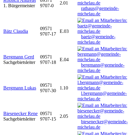
Robisch Andreas
09571
2.01
1. Bürgermeister
9707-0
rathaus@gemeinde-
michelau.de
09571
Bätz Claudia
E.03
9707-17
baetz@gemeinde-
michelau.de
Bergmann Gerd
09571
E.04
Sachgebietsleiter
9707-18
bergmann@gemeinde-
michelau.de
09571
Bergmann Lukas
1.10
9707-30
l.bergmann@gemeinde-
michelau.de
Biesenecker Rene
09571
2.05
Sachgebietsleiter
9707-15
biesenecker@gemeinde-
michelau.de