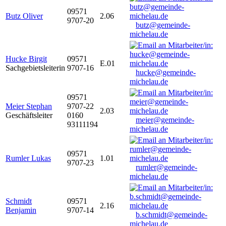
09571
Butz Oliver
2.06
9707-20
butz@gemeinde-
michelau.de
Hucke Birgit
09571
E.01
Sachgebietsleiterin
9707-16
hucke@gemeinde-
michelau.de
09571
Meier Stephan
9707-22
2.03
Geschäftsleiter
0160
meier@gemeinde-
93111194
michelau.de
09571
Rumler Lukas
1.01
9707-23
rumler@gemeinde-
michelau.de
Schmidt
09571
2.16
Benjamin
9707-14
b.schmidt@gemeinde-
michelau.de