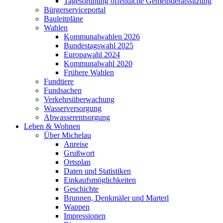
Tagesordnung öffentliche Gemeinderatssitzung
Bürgerserviceportal
Bauleitpläne
Wahlen
Kommunalwahlen 2026
Bundestagswahl 2025
Europawahl 2024
Kommunalwahl 2020
Frühere Wahlen
Fundtiere
Fundsachen
Verkehrsüberwachung
Wasserversorgung
Abwasserentsorgung
Leben & Wohnen
Über Michelau
Anreise
Grußwort
Ortsplan
Daten und Statistiken
Einkaufsmöglichkeiten
Geschichte
Brunnen, Denkmäler und Marterl
Wappen
Impressionen