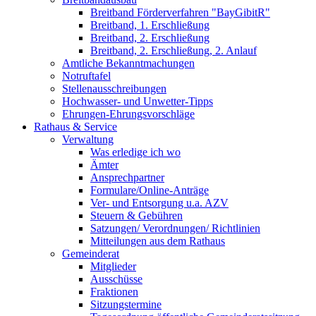
Breitband Förderverfahren "BayGibitR"
Breitband, 1. Erschließung
Breitband, 2. Erschließung
Breitband, 2. Erschließung, 2. Anlauf
Amtliche Bekanntmachungen
Notruftafel
Stellenausschreibungen
Hochwasser- und Unwetter-Tipps
Ehrungen-Ehrungsvorschläge
Rathaus & Service
Verwaltung
Was erledige ich wo
Ämter
Ansprechpartner
Formulare/Online-Anträge
Ver- und Entsorgung u.a. AZV
Steuern & Gebühren
Satzungen/ Verordnungen/ Richtlinien
Mitteilungen aus dem Rathaus
Gemeinderat
Mitglieder
Ausschüsse
Fraktionen
Sitzungstermine