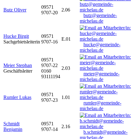
09571
Butz Oliver
2.06
9707-20
butz@gemeinde-
michelau.de
Hucke Birgit
09571
E.01
Sachgebietsleiterin
9707-16
hucke@gemeinde-
michelau.de
09571
Meier Stephan
9707-22
2.03
Geschäftsleiter
0160
meier@gemeinde-
93111194
michelau.de
09571
Rumler Lukas
1.01
9707-23
rumler@gemeinde-
michelau.de
Schmidt
09571
2.16
Benjamin
9707-14
b.schmidt@gemeinde-
michelau.de