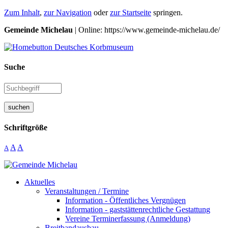
Zum Inhalt
,
zur Navigation
oder
zur Startseite
springen.
Gemeinde Michelau
| Online: https://www.gemeinde-michelau.de/
Suche
suchen
Schriftgröße
A
A
A
Aktuelles
Veranstaltungen / Termine
Information - Öffentliches Vergnügen
Information - gaststättenrechtliche Gestattung
Vereine Terminerfassung (Anmeldung)
Breitbandausbau