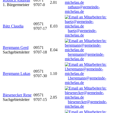
Robisch Andreas
09571
2.01
1. Bürgermeister
9707-0
rathaus@gemeinde-
michelau.de
09571
Bätz Claudia
E.03
9707-17
baetz@gemeinde-
michelau.de
Bergmann Gerd
09571
E.04
Sachgebietsleiter
9707-18
bergmann@gemeinde-
michelau.de
09571
Bergmann Lukas
1.10
9707-30
l.bergmann@gemeinde-
michelau.de
Biesenecker Rene
09571
2.05
Sachgebietsleiter
9707-15
biesenecker@gemeinde-
michelau.de