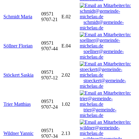
09571
Schmidt Maria
E.02
9707-21
schmidt@gemeinde-
michelau.de
09571
Söllner Florian
E.04
9707-44
soellner@gemeinde-
michelau.de
09571
Stöckert Saskia
2.02
9707-12
stoeckert@gemeinde-
michelau.de
09571
Trier Matthias
1.02
9707-24
trier@gemeinde-
michelau.de
09571
Wildner Yannic
2.13
9707-34
wildner@gemeinde-