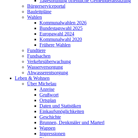
Tagesordnung öffentliche Gemeinderatssitzung
Bürgerserviceportal
Bauleitpläne
Wahlen
Kommunalwahlen 2026
Bundestagswahl 2025
Europawahl 2024
Kommunalwahl 2020
Frühere Wahlen
Fundtiere
Fundsachen
Verkehrsüberwachung
Wasserversorgung
Abwasserentsorgung
Leben & Wohnen
Über Michelau
Anreise
Grußwort
Ortsplan
Daten und Statistiken
Einkaufsmöglichkeiten
Geschichte
Brunnen, Denkmäler und Marterl
Wappen
Impressionen