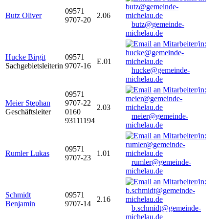
09571
Butz Oliver
2.06
9707-20
butz@gemeinde-
michelau.de
Hucke Birgit
09571
E.01
Sachgebietsleiterin
9707-16
hucke@gemeinde-
michelau.de
09571
Meier Stephan
9707-22
2.03
Geschäftsleiter
0160
meier@gemeinde-
93111194
michelau.de
09571
Rumler Lukas
1.01
9707-23
rumler@gemeinde-
michelau.de
Schmidt
09571
2.16
Benjamin
9707-14
b.schmidt@gemeinde-
michelau.de