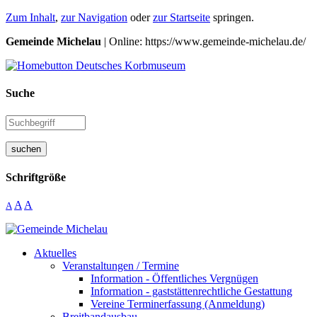
Zum Inhalt
,
zur Navigation
oder
zur Startseite
springen.
Gemeinde Michelau
| Online: https://www.gemeinde-michelau.de/
Suche
suchen
Schriftgröße
A
A
A
Aktuelles
Veranstaltungen / Termine
Information - Öffentliches Vergnügen
Information - gaststättenrechtliche Gestattung
Vereine Terminerfassung (Anmeldung)
Breitbandausbau