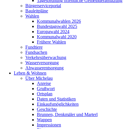
Tagesordnung öffentliche Gemeinderatssitzung
Bürgerserviceportal
Bauleitpläne
Wahlen
Kommunalwahlen 2026
Bundestagswahl 2025
Europawahl 2024
Kommunalwahl 2020
Frühere Wahlen
Fundtiere
Fundsachen
Verkehrsüberwachung
Wasserversorgung
Abwasserentsorgung
Leben & Wohnen
Über Michelau
Anreise
Grußwort
Ortsplan
Daten und Statistiken
Einkaufsmöglichkeiten
Geschichte
Brunnen, Denkmäler und Marterl
Wappen
Impressionen