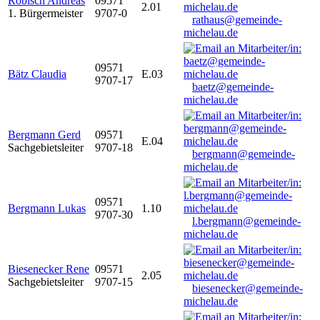
Robisch Andreas
09571
2.01
1. Bürgermeister
9707-0
rathaus@gemeinde-
michelau.de
09571
Bätz Claudia
E.03
9707-17
baetz@gemeinde-
michelau.de
Bergmann Gerd
09571
E.04
Sachgebietsleiter
9707-18
bergmann@gemeinde-
michelau.de
09571
Bergmann Lukas
1.10
9707-30
l.bergmann@gemeinde-
michelau.de
Biesenecker Rene
09571
2.05
Sachgebietsleiter
9707-15
biesenecker@gemeinde-
michelau.de