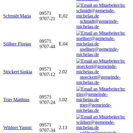
09571
Schmidt Maria
E.02
9707-21
schmidt@gemeinde-
michelau.de
09571
Söllner Florian
E.04
9707-44
soellner@gemeinde-
michelau.de
09571
Stöckert Saskia
2.02
9707-12
stoeckert@gemeinde-
michelau.de
09571
Trier Matthias
1.02
9707-24
trier@gemeinde-
michelau.de
09571
Wildner Yannic
2.13
9707-34
wildner@gemeinde-