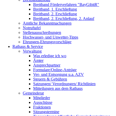
Breitband Förderverfahren "BayGibitR"
Breitband, 1. Erschließung
Breitband, 2. Erschließung
Breitband, 2. Erschließung, 2. Anlauf
Amtliche Bekanntmachungen
Notruftafel
Stellenausschreibungen
Hochwasser- und Unwetter-Tipps
Ehrungen-Ehrungsvorschläge
Rathaus & Service
Verwaltung
Was erledige ich wo
Ämter
Ansprechpartner
Formulare/Online-Anträge
Ver- und Entsorgung u.a. AZV
Steuern & Gebühren
Satzungen/ Verordnungen/ Richtlinien
Mitteilungen aus dem Rathaus
Gemeinderat
Mitglieder
Ausschüsse
Fraktionen
Sitzungstermine