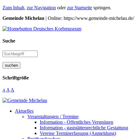
Zum Inhalt
,
zur Navigation
oder
zur Startseite
springen.
Gemeinde Michelau
| Online: https://www.gemeinde-michelau.de/
Suche
suchen
Schriftgröße
A
A
A
Aktuelles
Veranstaltungen / Termine
Information - Öffentliches Vergnügen
Information - gaststättenrechtliche Gestattung
Vereine Terminerfassung (Anmeldung)
Breitbandausbau