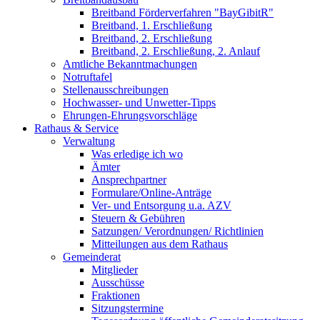
Breitband Förderverfahren "BayGibitR"
Breitband, 1. Erschließung
Breitband, 2. Erschließung
Breitband, 2. Erschließung, 2. Anlauf
Amtliche Bekanntmachungen
Notruftafel
Stellenausschreibungen
Hochwasser- und Unwetter-Tipps
Ehrungen-Ehrungsvorschläge
Rathaus & Service
Verwaltung
Was erledige ich wo
Ämter
Ansprechpartner
Formulare/Online-Anträge
Ver- und Entsorgung u.a. AZV
Steuern & Gebühren
Satzungen/ Verordnungen/ Richtlinien
Mitteilungen aus dem Rathaus
Gemeinderat
Mitglieder
Ausschüsse
Fraktionen
Sitzungstermine