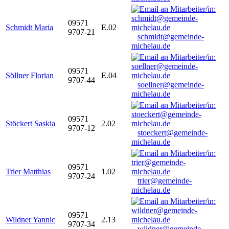
09571
Schmidt Maria
E.02
9707-21
schmidt@gemeinde-
michelau.de
09571
Söllner Florian
E.04
9707-44
soellner@gemeinde-
michelau.de
09571
Stöckert Saskia
2.02
9707-12
stoeckert@gemeinde-
michelau.de
09571
Trier Matthias
1.02
9707-24
trier@gemeinde-
michelau.de
09571
Wildner Yannic
2.13
9707-34
wildner@gemeinde-