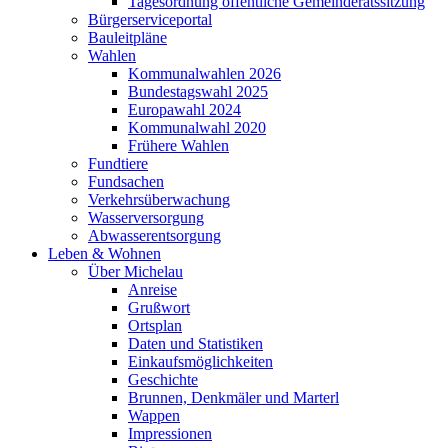
Tagesordnung öffentliche Gemeinderatssitzung
Bürgerserviceportal
Bauleitpläne
Wahlen
Kommunalwahlen 2026
Bundestagswahl 2025
Europawahl 2024
Kommunalwahl 2020
Frühere Wahlen
Fundtiere
Fundsachen
Verkehrsüberwachung
Wasserversorgung
Abwasserentsorgung
Leben & Wohnen
Über Michelau
Anreise
Grußwort
Ortsplan
Daten und Statistiken
Einkaufsmöglichkeiten
Geschichte
Brunnen, Denkmäler und Marterl
Wappen
Impressionen