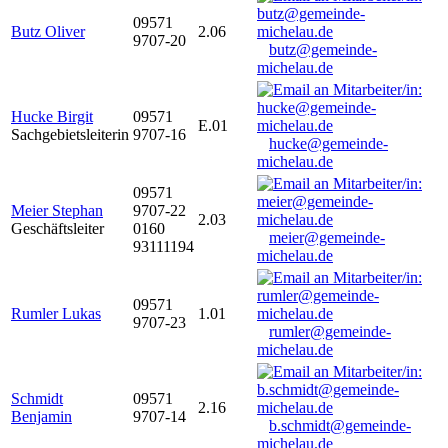
09571
Butz Oliver
2.06
9707-20
butz@gemeinde-
michelau.de
Hucke Birgit
09571
E.01
Sachgebietsleiterin
9707-16
hucke@gemeinde-
michelau.de
09571
Meier Stephan
9707-22
2.03
Geschäftsleiter
0160
meier@gemeinde-
93111194
michelau.de
09571
Rumler Lukas
1.01
9707-23
rumler@gemeinde-
michelau.de
Schmidt
09571
2.16
Benjamin
9707-14
b.schmidt@gemeinde-
michelau.de