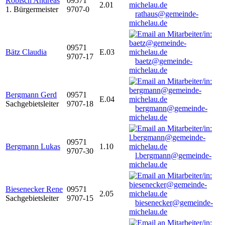
Robisch Andreas
09571
2.01
1. Bürgermeister
9707-0
rathaus@gemeinde-
michelau.de
09571
Bätz Claudia
E.03
9707-17
baetz@gemeinde-
michelau.de
Bergmann Gerd
09571
E.04
Sachgebietsleiter
9707-18
bergmann@gemeinde-
michelau.de
09571
Bergmann Lukas
1.10
9707-30
l.bergmann@gemeinde-
michelau.de
Biesenecker Rene
09571
2.05
Sachgebietsleiter
9707-15
biesenecker@gemeinde-
michelau.de