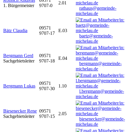
Robisch Andreas
09571
2.01
1. Bürgermeister
9707-0
rathaus@gemeinde-
michelau.de
09571
Bätz Claudia
E.03
9707-17
baetz@gemeinde-
michelau.de
Bergmann Gerd
09571
E.04
Sachgebietsleiter
9707-18
bergmann@gemeinde-
michelau.de
09571
Bergmann Lukas
1.10
9707-30
l.bergmann@gemeinde-
michelau.de
Biesenecker Rene
09571
2.05
Sachgebietsleiter
9707-15
biesenecker@gemeinde-
michelau.de