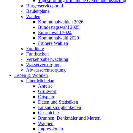
Tagesordnung öffentliche Gemeinderatssitzung
Bürgerserviceportal
Bauleitpläne
Wahlen
Kommunalwahlen 2026
Bundestagswahl 2025
Europawahl 2024
Kommunalwahl 2020
Frühere Wahlen
Fundtiere
Fundsachen
Verkehrsüberwachung
Wasserversorgung
Abwasserentsorgung
Leben & Wohnen
Über Michelau
Anreise
Grußwort
Ortsplan
Daten und Statistiken
Einkaufsmöglichkeiten
Geschichte
Brunnen, Denkmäler und Marterl
Wappen
Impressionen