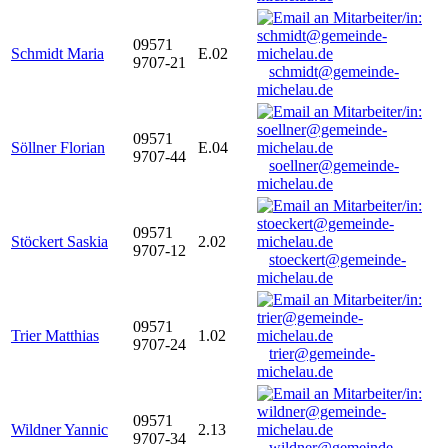
09571
Schmidt Maria
E.02
9707-21
schmidt@gemeinde-
michelau.de
09571
Söllner Florian
E.04
9707-44
soellner@gemeinde-
michelau.de
09571
Stöckert Saskia
2.02
9707-12
stoeckert@gemeinde-
michelau.de
09571
Trier Matthias
1.02
9707-24
trier@gemeinde-
michelau.de
09571
Wildner Yannic
2.13
9707-34
wildner@gemeinde-