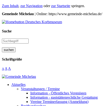
Zum Inhalt
,
zur Navigation
oder
zur Startseite
springen.
Gemeinde Michelau
| Online: https://www.gemeinde-michelau.de/
Suche
suchen
Schriftgröße
A
A
A
Aktuelles
Veranstaltungen / Termine
Information - Öffentliches Vergnügen
Information - gaststättenrechtliche Gestattung
Vereine Terminerfassung (Anmeldung)
Breitbandausbau