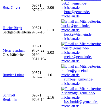
09571
Butz Oliver
2.06
9707-20
butz@gemeinde-
michelau.de
Hucke Birgit
09571
E.01
Sachgebietsleiterin
9707-16
hucke@gemeinde-
michelau.de
09571
Meier Stephan
9707-22
2.03
Geschäftsleiter
0160
meier@gemeinde-
93111194
michelau.de
09571
Rumler Lukas
1.01
9707-23
rumler@gemeinde-
michelau.de
Schmidt
09571
2.16
Benjamin
9707-14
b.schmidt@gemeinde-
michelau.de