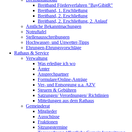
Breitband Förderverfahren "BayGibitR"
Breitband, 1. Erschließung
Breitband, 2. Erschließung
Breitband, 2. Erschließung, 2. Anlauf
Amtliche Bekanntmachungen
Notruftafel
Stellenausschreibungen
Hochwasser- und Unwetter-Tipps
Ehrungen-Ehrungsvorschläge
Rathaus & Service
Verwaltung
Was erledige ich wo
Ämter
Ansprechpartner
Formulare/Online-Anträge
Ver- und Entsorgung u.a. AZV
Steuern & Gebühren
Satzungen/ Verordnungen/ Richtlinien
Mitteilungen aus dem Rathaus
Gemeinderat
Mitglieder
Ausschüsse
Fraktionen
Sitzungstermine