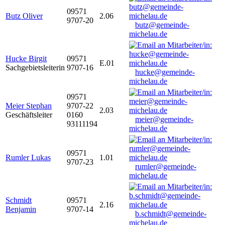
09571
Butz Oliver
2.06
9707-20
butz@gemeinde-
michelau.de
Hucke Birgit
09571
E.01
Sachgebietsleiterin
9707-16
hucke@gemeinde-
michelau.de
09571
Meier Stephan
9707-22
2.03
Geschäftsleiter
0160
meier@gemeinde-
93111194
michelau.de
09571
Rumler Lukas
1.01
9707-23
rumler@gemeinde-
michelau.de
Schmidt
09571
2.16
Benjamin
9707-14
b.schmidt@gemeinde-
michelau.de