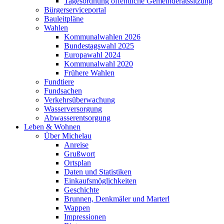
Tagesordnung öffentliche Gemeinderatssitzung
Bürgerserviceportal
Bauleitpläne
Wahlen
Kommunalwahlen 2026
Bundestagswahl 2025
Europawahl 2024
Kommunalwahl 2020
Frühere Wahlen
Fundtiere
Fundsachen
Verkehrsüberwachung
Wasserversorgung
Abwasserentsorgung
Leben & Wohnen
Über Michelau
Anreise
Grußwort
Ortsplan
Daten und Statistiken
Einkaufsmöglichkeiten
Geschichte
Brunnen, Denkmäler und Marterl
Wappen
Impressionen