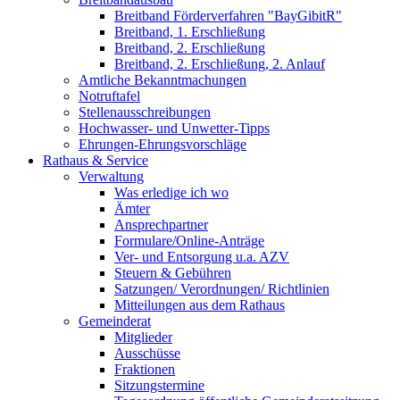
Breitband Förderverfahren "BayGibitR"
Breitband, 1. Erschließung
Breitband, 2. Erschließung
Breitband, 2. Erschließung, 2. Anlauf
Amtliche Bekanntmachungen
Notruftafel
Stellenausschreibungen
Hochwasser- und Unwetter-Tipps
Ehrungen-Ehrungsvorschläge
Rathaus & Service
Verwaltung
Was erledige ich wo
Ämter
Ansprechpartner
Formulare/Online-Anträge
Ver- und Entsorgung u.a. AZV
Steuern & Gebühren
Satzungen/ Verordnungen/ Richtlinien
Mitteilungen aus dem Rathaus
Gemeinderat
Mitglieder
Ausschüsse
Fraktionen
Sitzungstermine