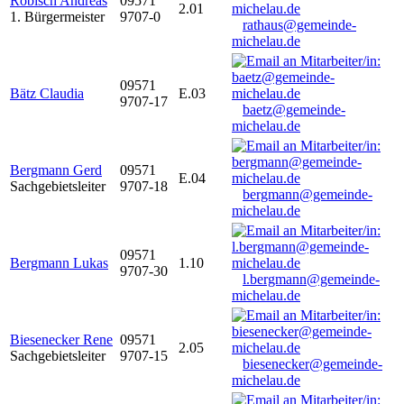
Robisch Andreas
09571
2.01
1. Bürgermeister
9707-0
rathaus@gemeinde-
michelau.de
09571
Bätz Claudia
E.03
9707-17
baetz@gemeinde-
michelau.de
Bergmann Gerd
09571
E.04
Sachgebietsleiter
9707-18
bergmann@gemeinde-
michelau.de
09571
Bergmann Lukas
1.10
9707-30
l.bergmann@gemeinde-
michelau.de
Biesenecker Rene
09571
2.05
Sachgebietsleiter
9707-15
biesenecker@gemeinde-
michelau.de