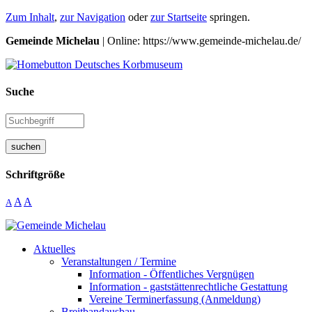
Zum Inhalt
,
zur Navigation
oder
zur Startseite
springen.
Gemeinde Michelau
| Online: https://www.gemeinde-michelau.de/
Suche
suchen
Schriftgröße
A
A
A
Aktuelles
Veranstaltungen / Termine
Information - Öffentliches Vergnügen
Information - gaststättenrechtliche Gestattung
Vereine Terminerfassung (Anmeldung)
Breitbandausbau