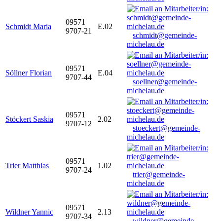
09571
Schmidt Maria
E.02
9707-21
schmidt@gemeinde-
michelau.de
09571
Söllner Florian
E.04
9707-44
soellner@gemeinde-
michelau.de
09571
Stöckert Saskia
2.02
9707-12
stoeckert@gemeinde-
michelau.de
09571
Trier Matthias
1.02
9707-24
trier@gemeinde-
michelau.de
09571
Wildner Yannic
2.13
9707-34
wildner@gemeinde-