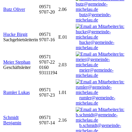
09571
Butz Oliver
2.06
9707-20
butz@gemeinde-
michelau.de
Hucke Birgit
09571
E.01
Sachgebietsleiterin
9707-16
hucke@gemeinde-
michelau.de
09571
Meier Stephan
9707-22
2.03
Geschäftsleiter
0160
meier@gemeinde-
93111194
michelau.de
09571
Rumler Lukas
1.01
9707-23
rumler@gemeinde-
michelau.de
Schmidt
09571
2.16
Benjamin
9707-14
b.schmidt@gemeinde-
michelau.de