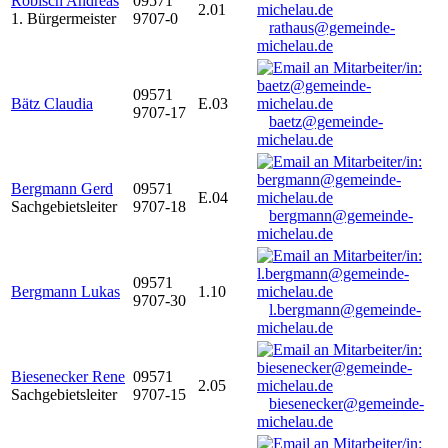
Robisch Andreas
09571
2.01
1. Bürgermeister
9707-0
rathaus@gemeinde-
michelau.de
09571
Bätz Claudia
E.03
9707-17
baetz@gemeinde-
michelau.de
Bergmann Gerd
09571
E.04
Sachgebietsleiter
9707-18
bergmann@gemeinde-
michelau.de
09571
Bergmann Lukas
1.10
9707-30
l.bergmann@gemeinde-
michelau.de
Biesenecker Rene
09571
2.05
Sachgebietsleiter
9707-15
biesenecker@gemeinde-
michelau.de