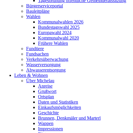
Tagesordnung öffentliche Gemeinderatssitzung
Bürgerserviceportal
Bauleitpläne
Wahlen
Kommunalwahlen 2026
Bundestagswahl 2025
Europawahl 2024
Kommunalwahl 2020
Frühere Wahlen
Fundtiere
Fundsachen
Verkehrsüberwachung
Wasserversorgung
Abwasserentsorgung
Leben & Wohnen
Über Michelau
Anreise
Grußwort
Ortsplan
Daten und Statistiken
Einkaufsmöglichkeiten
Geschichte
Brunnen, Denkmäler und Marterl
Wappen
Impressionen