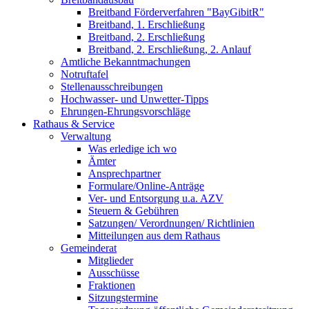
Breitband Förderverfahren "BayGibitR"
Breitband, 1. Erschließung
Breitband, 2. Erschließung
Breitband, 2. Erschließung, 2. Anlauf
Amtliche Bekanntmachungen
Notruftafel
Stellenausschreibungen
Hochwasser- und Unwetter-Tipps
Ehrungen-Ehrungsvorschläge
Rathaus & Service
Verwaltung
Was erledige ich wo
Ämter
Ansprechpartner
Formulare/Online-Anträge
Ver- und Entsorgung u.a. AZV
Steuern & Gebühren
Satzungen/ Verordnungen/ Richtlinien
Mitteilungen aus dem Rathaus
Gemeinderat
Mitglieder
Ausschüsse
Fraktionen
Sitzungstermine