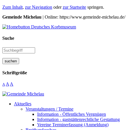
Zum Inhalt
,
zur Navigation
oder
zur Startseite
springen.
Gemeinde Michelau
| Online: https://www.gemeinde-michelau.de/
Suche
suchen
Schriftgröße
A
A
A
Aktuelles
Veranstaltungen / Termine
Information - Öffentliches Vergnügen
Information - gaststättenrechtliche Gestattung
Vereine Terminerfassung (Anmeldung)
Breitbandausbau