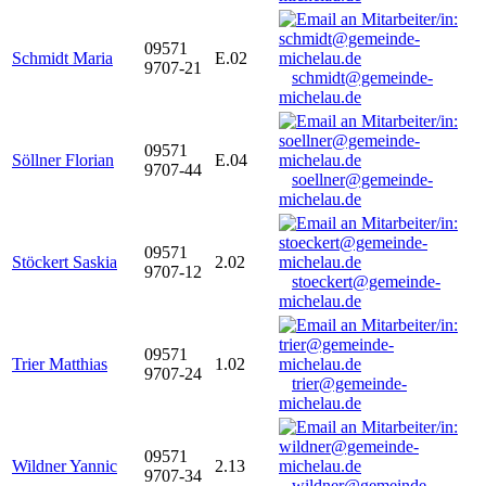
09571
Schmidt Maria
E.02
9707-21
schmidt@gemeinde-
michelau.de
09571
Söllner Florian
E.04
9707-44
soellner@gemeinde-
michelau.de
09571
Stöckert Saskia
2.02
9707-12
stoeckert@gemeinde-
michelau.de
09571
Trier Matthias
1.02
9707-24
trier@gemeinde-
michelau.de
09571
Wildner Yannic
2.13
9707-34
wildner@gemeinde-