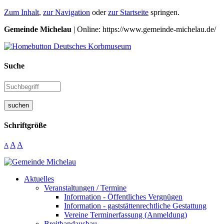
Zum Inhalt
,
zur Navigation
oder
zur Startseite
springen.
Gemeinde Michelau
| Online: https://www.gemeinde-michelau.de/
Suche
suchen
Schriftgröße
A
A
A
Aktuelles
Veranstaltungen / Termine
Information - Öffentliches Vergnügen
Information - gaststättenrechtliche Gestattung
Vereine Terminerfassung (Anmeldung)
Breitbandausbau