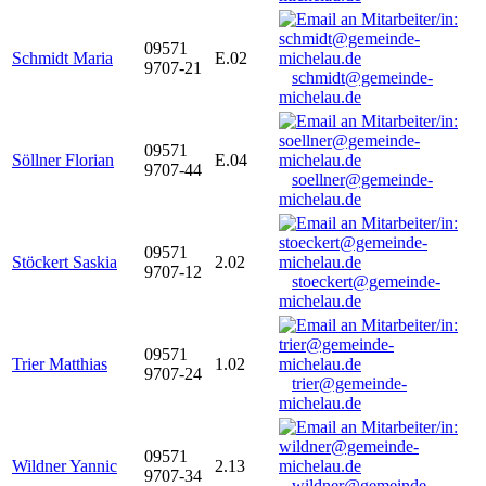
09571
Schmidt Maria
E.02
9707-21
schmidt@gemeinde-
michelau.de
09571
Söllner Florian
E.04
9707-44
soellner@gemeinde-
michelau.de
09571
Stöckert Saskia
2.02
9707-12
stoeckert@gemeinde-
michelau.de
09571
Trier Matthias
1.02
9707-24
trier@gemeinde-
michelau.de
09571
Wildner Yannic
2.13
9707-34
wildner@gemeinde-