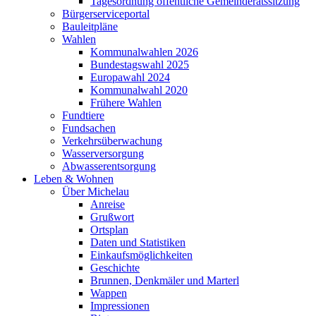
Tagesordnung öffentliche Gemeinderatssitzung
Bürgerserviceportal
Bauleitpläne
Wahlen
Kommunalwahlen 2026
Bundestagswahl 2025
Europawahl 2024
Kommunalwahl 2020
Frühere Wahlen
Fundtiere
Fundsachen
Verkehrsüberwachung
Wasserversorgung
Abwasserentsorgung
Leben & Wohnen
Über Michelau
Anreise
Grußwort
Ortsplan
Daten und Statistiken
Einkaufsmöglichkeiten
Geschichte
Brunnen, Denkmäler und Marterl
Wappen
Impressionen