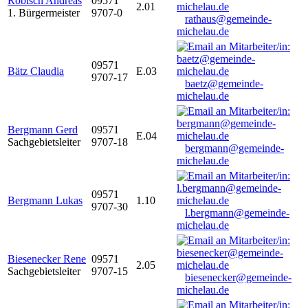
Robisch Andreas
09571
2.01
1. Bürgermeister
9707-0
rathaus@gemeinde-
michelau.de
09571
Bätz Claudia
E.03
9707-17
baetz@gemeinde-
michelau.de
Bergmann Gerd
09571
E.04
Sachgebietsleiter
9707-18
bergmann@gemeinde-
michelau.de
09571
Bergmann Lukas
1.10
9707-30
l.bergmann@gemeinde-
michelau.de
Biesenecker Rene
09571
2.05
Sachgebietsleiter
9707-15
biesenecker@gemeinde-
michelau.de