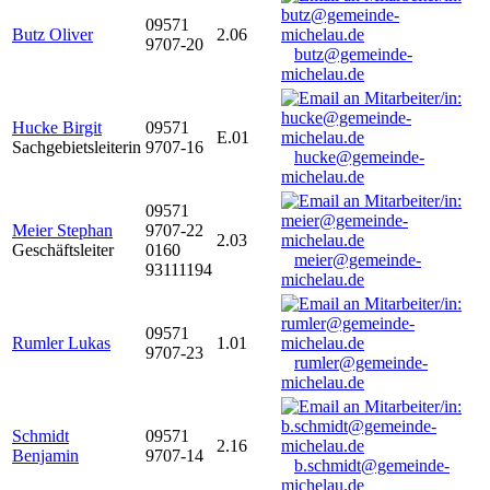
09571
Butz Oliver
2.06
9707-20
butz@gemeinde-
michelau.de
Hucke Birgit
09571
E.01
Sachgebietsleiterin
9707-16
hucke@gemeinde-
michelau.de
09571
Meier Stephan
9707-22
2.03
Geschäftsleiter
0160
meier@gemeinde-
93111194
michelau.de
09571
Rumler Lukas
1.01
9707-23
rumler@gemeinde-
michelau.de
Schmidt
09571
2.16
Benjamin
9707-14
b.schmidt@gemeinde-
michelau.de