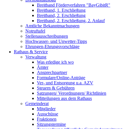
Breitband Förderverfahren "BayGibitR"
Breitband, 1. Erschließung
Breitband, 2. Erschließung
Breitband, 2. Erschließung, 2. Anlauf
Amtliche Bekanntmachungen
Notruftafel
Stellenausschreibungen
Hochwasser- und Unwetter-Tipps
Ehrungen-Ehrungsvorschläge
Rathaus & Service
Verwaltung
Was erledige ich wo
Ämter
Ansprechpartner
Formulare/Online-Anträge
Ver- und Entsorgung u.a. AZV
Steuern & Gebühren
Satzungen/ Verordnungen/ Richtlinien
Mitteilungen aus dem Rathaus
Gemeinderat
Mitglieder
Ausschüsse
Fraktionen
Sitzungstermine