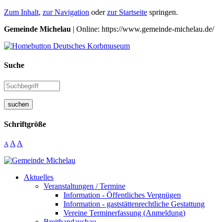
Zum Inhalt
,
zur Navigation
oder
zur Startseite
springen.
Gemeinde Michelau
| Online: https://www.gemeinde-michelau.de/
Suche
suchen
Schriftgröße
A
A
A
Aktuelles
Veranstaltungen / Termine
Information - Öffentliches Vergnügen
Information - gaststättenrechtliche Gestattung
Vereine Terminerfassung (Anmeldung)
Breitbandausbau