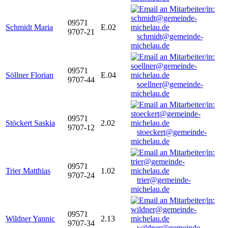
09571
Schmidt Maria
E.02
9707-21
schmidt@gemeinde-
michelau.de
09571
Söllner Florian
E.04
9707-44
soellner@gemeinde-
michelau.de
09571
Stöckert Saskia
2.02
9707-12
stoeckert@gemeinde-
michelau.de
09571
Trier Matthias
1.02
9707-24
trier@gemeinde-
michelau.de
09571
Wildner Yannic
2.13
9707-34
wildner@gemeinde-