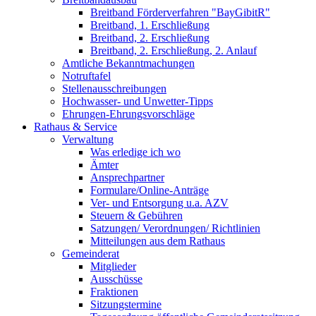
Breitband Förderverfahren "BayGibitR"
Breitband, 1. Erschließung
Breitband, 2. Erschließung
Breitband, 2. Erschließung, 2. Anlauf
Amtliche Bekanntmachungen
Notruftafel
Stellenausschreibungen
Hochwasser- und Unwetter-Tipps
Ehrungen-Ehrungsvorschläge
Rathaus & Service
Verwaltung
Was erledige ich wo
Ämter
Ansprechpartner
Formulare/Online-Anträge
Ver- und Entsorgung u.a. AZV
Steuern & Gebühren
Satzungen/ Verordnungen/ Richtlinien
Mitteilungen aus dem Rathaus
Gemeinderat
Mitglieder
Ausschüsse
Fraktionen
Sitzungstermine