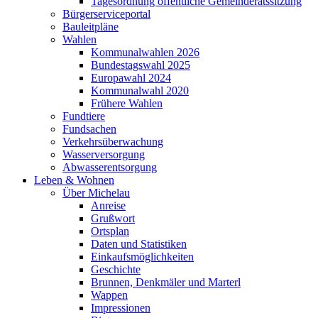
Tagesordnung öffentliche Gemeinderatssitzung
Bürgerserviceportal
Bauleitpläne
Wahlen
Kommunalwahlen 2026
Bundestagswahl 2025
Europawahl 2024
Kommunalwahl 2020
Frühere Wahlen
Fundtiere
Fundsachen
Verkehrsüberwachung
Wasserversorgung
Abwasserentsorgung
Leben & Wohnen
Über Michelau
Anreise
Grußwort
Ortsplan
Daten und Statistiken
Einkaufsmöglichkeiten
Geschichte
Brunnen, Denkmäler und Marterl
Wappen
Impressionen