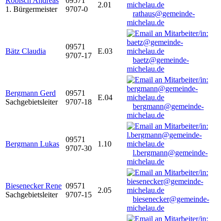
Robisch Andreas
09571
2.01
1. Bürgermeister
9707-0
rathaus@gemeinde-
michelau.de
09571
Bätz Claudia
E.03
9707-17
baetz@gemeinde-
michelau.de
Bergmann Gerd
09571
E.04
Sachgebietsleiter
9707-18
bergmann@gemeinde-
michelau.de
09571
Bergmann Lukas
1.10
9707-30
l.bergmann@gemeinde-
michelau.de
Biesenecker Rene
09571
2.05
Sachgebietsleiter
9707-15
biesenecker@gemeinde-
michelau.de