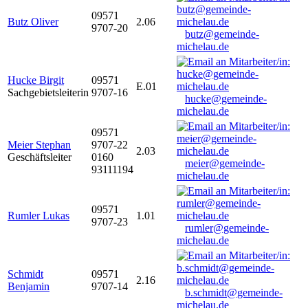
09571
Butz Oliver
2.06
9707-20
butz@gemeinde-
michelau.de
Hucke Birgit
09571
E.01
Sachgebietsleiterin
9707-16
hucke@gemeinde-
michelau.de
09571
Meier Stephan
9707-22
2.03
Geschäftsleiter
0160
meier@gemeinde-
93111194
michelau.de
09571
Rumler Lukas
1.01
9707-23
rumler@gemeinde-
michelau.de
Schmidt
09571
2.16
Benjamin
9707-14
b.schmidt@gemeinde-
michelau.de