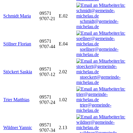
09571
Schmidt Maria
E.02
9707-21
schmidt@gemeinde-
michelau.de
09571
Söllner Florian
E.04
9707-44
soellner@gemeinde-
michelau.de
09571
Stöckert Saskia
2.02
9707-12
stoeckert@gemeinde-
michelau.de
09571
Trier Matthias
1.02
9707-24
trier@gemeinde-
michelau.de
09571
Wildner Yannic
2.13
9707-34
wildner@gemeinde-