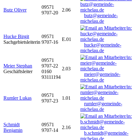
09571
Butz Oliver
2.06
9707-20
butz@gemeinde-
michelau.de
Hucke Birgit
09571
E.01
Sachgebietsleiterin
9707-16
hucke@gemeinde-
michelau.de
09571
Meier Stephan
9707-22
2.03
Geschäftsleiter
0160
meier@gemeinde-
93111194
michelau.de
09571
Rumler Lukas
1.01
9707-23
rumler@gemeinde-
michelau.de
Schmidt
09571
2.16
Benjamin
9707-14
b.schmidt@gemeinde-
michelau.de