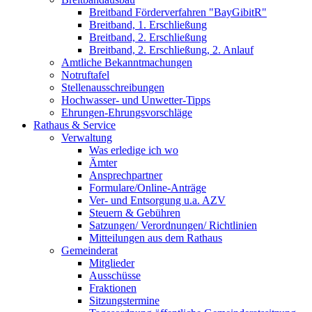
Breitband Förderverfahren "BayGibitR"
Breitband, 1. Erschließung
Breitband, 2. Erschließung
Breitband, 2. Erschließung, 2. Anlauf
Amtliche Bekanntmachungen
Notruftafel
Stellenausschreibungen
Hochwasser- und Unwetter-Tipps
Ehrungen-Ehrungsvorschläge
Rathaus & Service
Verwaltung
Was erledige ich wo
Ämter
Ansprechpartner
Formulare/Online-Anträge
Ver- und Entsorgung u.a. AZV
Steuern & Gebühren
Satzungen/ Verordnungen/ Richtlinien
Mitteilungen aus dem Rathaus
Gemeinderat
Mitglieder
Ausschüsse
Fraktionen
Sitzungstermine