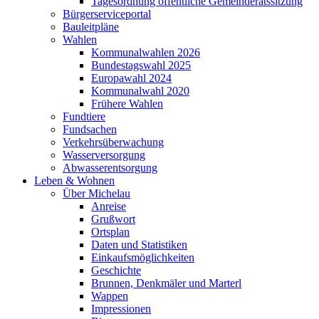
Tagesordnung öffentliche Gemeinderatssitzung
Bürgerserviceportal
Bauleitpläne
Wahlen
Kommunalwahlen 2026
Bundestagswahl 2025
Europawahl 2024
Kommunalwahl 2020
Frühere Wahlen
Fundtiere
Fundsachen
Verkehrsüberwachung
Wasserversorgung
Abwasserentsorgung
Leben & Wohnen
Über Michelau
Anreise
Grußwort
Ortsplan
Daten und Statistiken
Einkaufsmöglichkeiten
Geschichte
Brunnen, Denkmäler und Marterl
Wappen
Impressionen