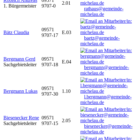
Robisch Andreas
09571
2.01
1. Bürgermeister
9707-0
rathaus@gemeinde-
michelau.de
09571
Bätz Claudia
E.03
9707-17
baetz@gemeinde-
michelau.de
Bergmann Gerd
09571
E.04
Sachgebietsleiter
9707-18
bergmann@gemeinde-
michelau.de
09571
Bergmann Lukas
1.10
9707-30
l.bergmann@gemeinde-
michelau.de
Biesenecker Rene
09571
2.05
Sachgebietsleiter
9707-15
biesenecker@gemeinde-
michelau.de