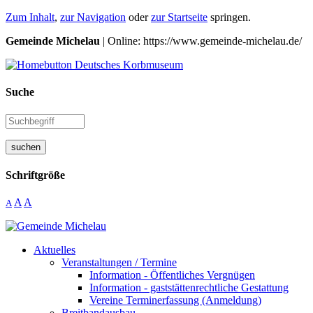
Zum Inhalt
,
zur Navigation
oder
zur Startseite
springen.
Gemeinde Michelau
| Online: https://www.gemeinde-michelau.de/
Suche
suchen
Schriftgröße
A
A
A
Aktuelles
Veranstaltungen / Termine
Information - Öffentliches Vergnügen
Information - gaststättenrechtliche Gestattung
Vereine Terminerfassung (Anmeldung)
Breitbandausbau