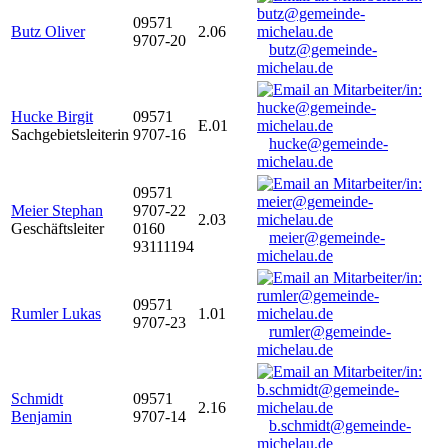
09571
Butz Oliver
2.06
9707-20
butz@gemeinde-
michelau.de
Hucke Birgit
09571
E.01
Sachgebietsleiterin
9707-16
hucke@gemeinde-
michelau.de
09571
Meier Stephan
9707-22
2.03
Geschäftsleiter
0160
meier@gemeinde-
93111194
michelau.de
09571
Rumler Lukas
1.01
9707-23
rumler@gemeinde-
michelau.de
Schmidt
09571
2.16
Benjamin
9707-14
b.schmidt@gemeinde-
michelau.de