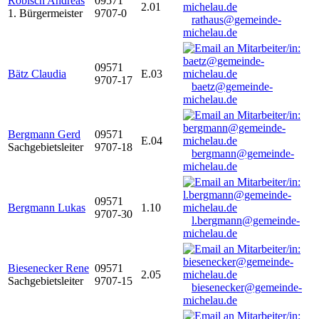
Robisch Andreas
09571
2.01
1. Bürgermeister
9707-0
rathaus@gemeinde-
michelau.de
09571
Bätz Claudia
E.03
9707-17
baetz@gemeinde-
michelau.de
Bergmann Gerd
09571
E.04
Sachgebietsleiter
9707-18
bergmann@gemeinde-
michelau.de
09571
Bergmann Lukas
1.10
9707-30
l.bergmann@gemeinde-
michelau.de
Biesenecker Rene
09571
2.05
Sachgebietsleiter
9707-15
biesenecker@gemeinde-
michelau.de