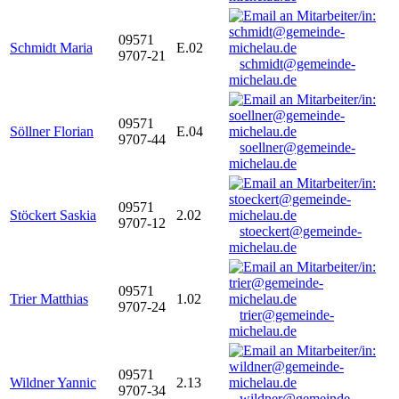
09571
Schmidt Maria
E.02
9707-21
schmidt@gemeinde-
michelau.de
09571
Söllner Florian
E.04
9707-44
soellner@gemeinde-
michelau.de
09571
Stöckert Saskia
2.02
9707-12
stoeckert@gemeinde-
michelau.de
09571
Trier Matthias
1.02
9707-24
trier@gemeinde-
michelau.de
09571
Wildner Yannic
2.13
9707-34
wildner@gemeinde-