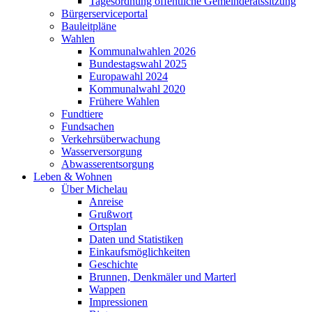
Tagesordnung öffentliche Gemeinderatssitzung
Bürgerserviceportal
Bauleitpläne
Wahlen
Kommunalwahlen 2026
Bundestagswahl 2025
Europawahl 2024
Kommunalwahl 2020
Frühere Wahlen
Fundtiere
Fundsachen
Verkehrsüberwachung
Wasserversorgung
Abwasserentsorgung
Leben & Wohnen
Über Michelau
Anreise
Grußwort
Ortsplan
Daten und Statistiken
Einkaufsmöglichkeiten
Geschichte
Brunnen, Denkmäler und Marterl
Wappen
Impressionen