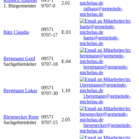
Robisch Andreas
09571
2.01
1. Bürgermeister
9707-0
rathaus@gemeinde-
michelau.de
09571
Bätz Claudia
E.03
9707-17
baetz@gemeinde-
michelau.de
Bergmann Gerd
09571
E.04
Sachgebietsleiter
9707-18
bergmann@gemeinde-
michelau.de
09571
Bergmann Lukas
1.10
9707-30
l.bergmann@gemeinde-
michelau.de
Biesenecker Rene
09571
2.05
Sachgebietsleiter
9707-15
biesenecker@gemeinde-
michelau.de