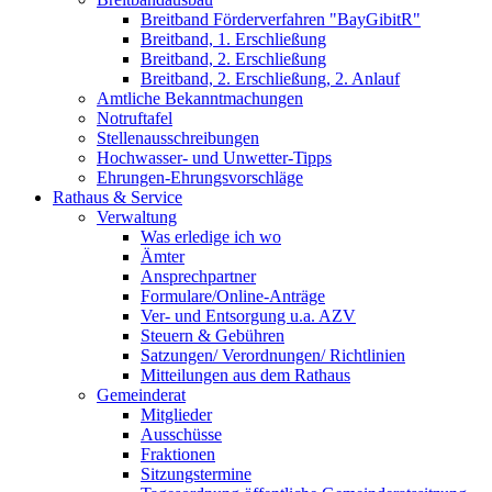
Breitband Förderverfahren "BayGibitR"
Breitband, 1. Erschließung
Breitband, 2. Erschließung
Breitband, 2. Erschließung, 2. Anlauf
Amtliche Bekanntmachungen
Notruftafel
Stellenausschreibungen
Hochwasser- und Unwetter-Tipps
Ehrungen-Ehrungsvorschläge
Rathaus & Service
Verwaltung
Was erledige ich wo
Ämter
Ansprechpartner
Formulare/Online-Anträge
Ver- und Entsorgung u.a. AZV
Steuern & Gebühren
Satzungen/ Verordnungen/ Richtlinien
Mitteilungen aus dem Rathaus
Gemeinderat
Mitglieder
Ausschüsse
Fraktionen
Sitzungstermine