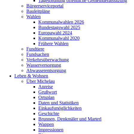
Tagesordnung öffentliche Gemeinderatssitzung
Bürgerserviceportal
Bauleitpläne
Wahlen
Kommunalwahlen 2026
Bundestagswahl 2025
Europawahl 2024
Kommunalwahl 2020
Frühere Wahlen
Fundtiere
Fundsachen
Verkehrsüberwachung
Wasserversorgung
Abwasserentsorgung
Leben & Wohnen
Über Michelau
Anreise
Grußwort
Ortsplan
Daten und Statistiken
Einkaufsmöglichkeiten
Geschichte
Brunnen, Denkmäler und Marterl
Wappen
Impressionen