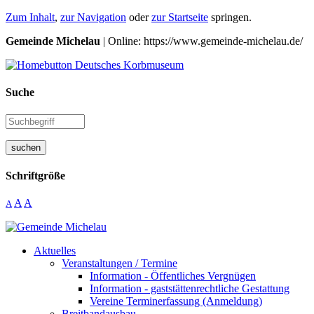
Zum Inhalt
,
zur Navigation
oder
zur Startseite
springen.
Gemeinde Michelau
| Online: https://www.gemeinde-michelau.de/
Suche
suchen
Schriftgröße
A
A
A
Aktuelles
Veranstaltungen / Termine
Information - Öffentliches Vergnügen
Information - gaststättenrechtliche Gestattung
Vereine Terminerfassung (Anmeldung)
Breitbandausbau