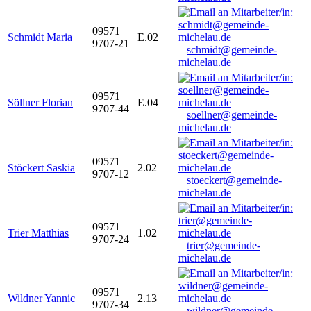
09571
Schmidt Maria
E.02
9707-21
schmidt@gemeinde-
michelau.de
09571
Söllner Florian
E.04
9707-44
soellner@gemeinde-
michelau.de
09571
Stöckert Saskia
2.02
9707-12
stoeckert@gemeinde-
michelau.de
09571
Trier Matthias
1.02
9707-24
trier@gemeinde-
michelau.de
09571
Wildner Yannic
2.13
9707-34
wildner@gemeinde-