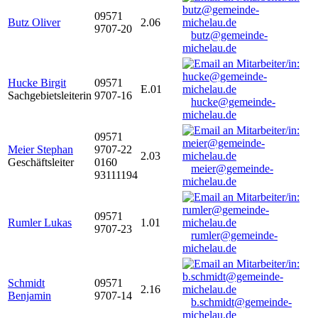
09571
Butz Oliver
2.06
9707-20
butz@gemeinde-
michelau.de
Hucke Birgit
09571
E.01
Sachgebietsleiterin
9707-16
hucke@gemeinde-
michelau.de
09571
Meier Stephan
9707-22
2.03
Geschäftsleiter
0160
meier@gemeinde-
93111194
michelau.de
09571
Rumler Lukas
1.01
9707-23
rumler@gemeinde-
michelau.de
Schmidt
09571
2.16
Benjamin
9707-14
b.schmidt@gemeinde-
michelau.de