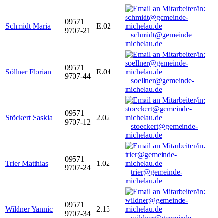
09571
Schmidt Maria
E.02
9707-21
schmidt@gemeinde-
michelau.de
09571
Söllner Florian
E.04
9707-44
soellner@gemeinde-
michelau.de
09571
Stöckert Saskia
2.02
9707-12
stoeckert@gemeinde-
michelau.de
09571
Trier Matthias
1.02
9707-24
trier@gemeinde-
michelau.de
09571
Wildner Yannic
2.13
9707-34
wildner@gemeinde-