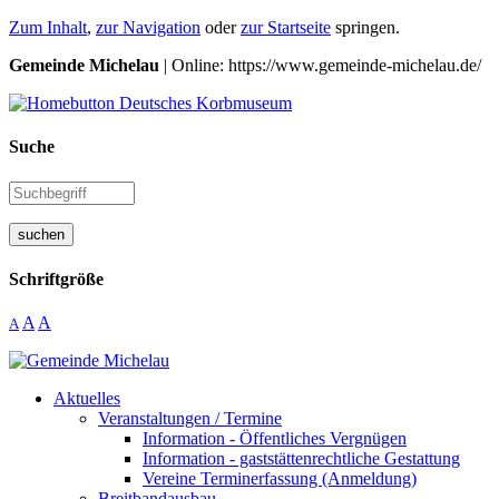
Zum Inhalt
,
zur Navigation
oder
zur Startseite
springen.
Gemeinde Michelau
| Online: https://www.gemeinde-michelau.de/
Suche
suchen
Schriftgröße
A
A
A
Aktuelles
Veranstaltungen / Termine
Information - Öffentliches Vergnügen
Information - gaststättenrechtliche Gestattung
Vereine Terminerfassung (Anmeldung)
Breitbandausbau