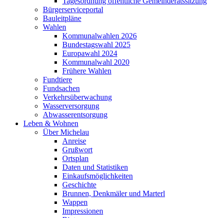
Tagesordnung öffentliche Gemeinderatssitzung
Bürgerserviceportal
Bauleitpläne
Wahlen
Kommunalwahlen 2026
Bundestagswahl 2025
Europawahl 2024
Kommunalwahl 2020
Frühere Wahlen
Fundtiere
Fundsachen
Verkehrsüberwachung
Wasserversorgung
Abwasserentsorgung
Leben & Wohnen
Über Michelau
Anreise
Grußwort
Ortsplan
Daten und Statistiken
Einkaufsmöglichkeiten
Geschichte
Brunnen, Denkmäler und Marterl
Wappen
Impressionen