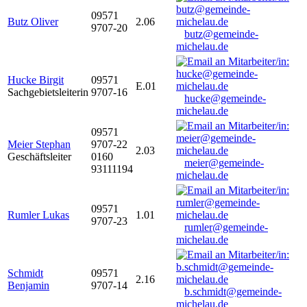
09571
Butz Oliver
2.06
9707-20
butz@gemeinde-
michelau.de
Hucke Birgit
09571
E.01
Sachgebietsleiterin
9707-16
hucke@gemeinde-
michelau.de
09571
Meier Stephan
9707-22
2.03
Geschäftsleiter
0160
meier@gemeinde-
93111194
michelau.de
09571
Rumler Lukas
1.01
9707-23
rumler@gemeinde-
michelau.de
Schmidt
09571
2.16
Benjamin
9707-14
b.schmidt@gemeinde-
michelau.de