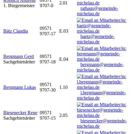
Robisch Andreas
09571
2.01
1. Bürgermeister
9707-0
rathaus@gemeinde-
michelau.de
09571
Bätz Claudia
E.03
9707-17
baetz@gemeinde-
michelau.de
Bergmann Gerd
09571
E.04
Sachgebietsleiter
9707-18
bergmann@gemeinde-
michelau.de
09571
Bergmann Lukas
1.10
9707-30
l.bergmann@gemeinde-
michelau.de
Biesenecker Rene
09571
2.05
Sachgebietsleiter
9707-15
biesenecker@gemeinde-
michelau.de