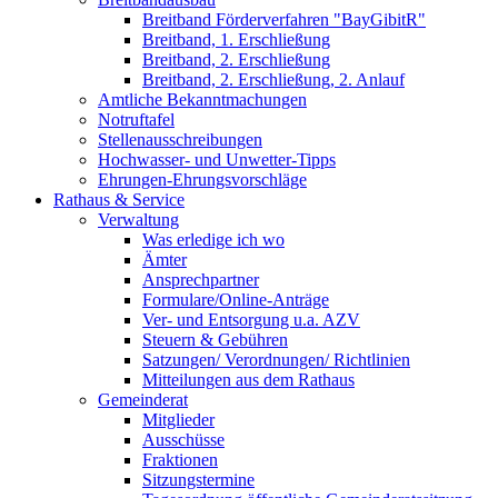
Breitband Förderverfahren "BayGibitR"
Breitband, 1. Erschließung
Breitband, 2. Erschließung
Breitband, 2. Erschließung, 2. Anlauf
Amtliche Bekanntmachungen
Notruftafel
Stellenausschreibungen
Hochwasser- und Unwetter-Tipps
Ehrungen-Ehrungsvorschläge
Rathaus & Service
Verwaltung
Was erledige ich wo
Ämter
Ansprechpartner
Formulare/Online-Anträge
Ver- und Entsorgung u.a. AZV
Steuern & Gebühren
Satzungen/ Verordnungen/ Richtlinien
Mitteilungen aus dem Rathaus
Gemeinderat
Mitglieder
Ausschüsse
Fraktionen
Sitzungstermine