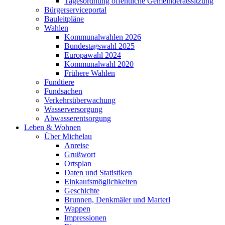
Tagesordnung öffentliche Gemeinderatssitzung
Bürgerserviceportal
Bauleitpläne
Wahlen
Kommunalwahlen 2026
Bundestagswahl 2025
Europawahl 2024
Kommunalwahl 2020
Frühere Wahlen
Fundtiere
Fundsachen
Verkehrsüberwachung
Wasserversorgung
Abwasserentsorgung
Leben & Wohnen
Über Michelau
Anreise
Grußwort
Ortsplan
Daten und Statistiken
Einkaufsmöglichkeiten
Geschichte
Brunnen, Denkmäler und Marterl
Wappen
Impressionen