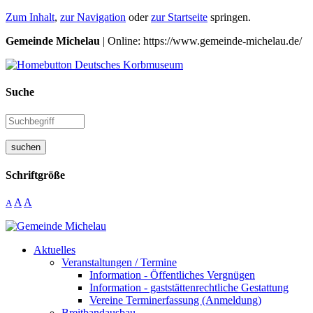
Zum Inhalt
,
zur Navigation
oder
zur Startseite
springen.
Gemeinde Michelau
| Online: https://www.gemeinde-michelau.de/
Suche
suchen
Schriftgröße
A
A
A
Aktuelles
Veranstaltungen / Termine
Information - Öffentliches Vergnügen
Information - gaststättenrechtliche Gestattung
Vereine Terminerfassung (Anmeldung)
Breitbandausbau