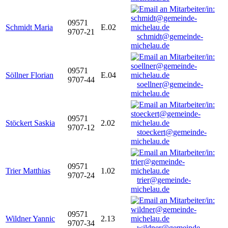
09571
Schmidt Maria
E.02
9707-21
schmidt@gemeinde-
michelau.de
09571
Söllner Florian
E.04
9707-44
soellner@gemeinde-
michelau.de
09571
Stöckert Saskia
2.02
9707-12
stoeckert@gemeinde-
michelau.de
09571
Trier Matthias
1.02
9707-24
trier@gemeinde-
michelau.de
09571
Wildner Yannic
2.13
9707-34
wildner@gemeinde-