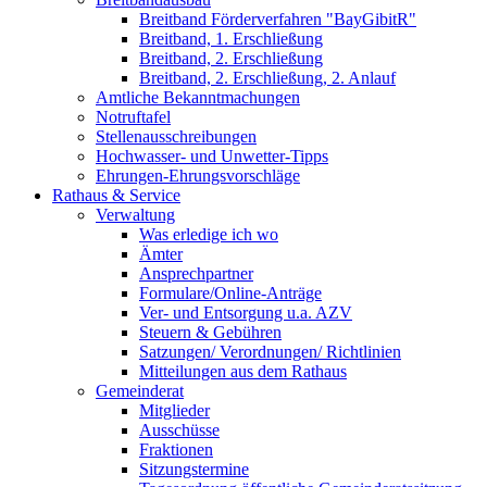
Breitband Förderverfahren "BayGibitR"
Breitband, 1. Erschließung
Breitband, 2. Erschließung
Breitband, 2. Erschließung, 2. Anlauf
Amtliche Bekanntmachungen
Notruftafel
Stellenausschreibungen
Hochwasser- und Unwetter-Tipps
Ehrungen-Ehrungsvorschläge
Rathaus & Service
Verwaltung
Was erledige ich wo
Ämter
Ansprechpartner
Formulare/Online-Anträge
Ver- und Entsorgung u.a. AZV
Steuern & Gebühren
Satzungen/ Verordnungen/ Richtlinien
Mitteilungen aus dem Rathaus
Gemeinderat
Mitglieder
Ausschüsse
Fraktionen
Sitzungstermine