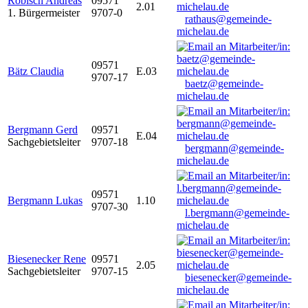
Robisch Andreas
09571
2.01
1. Bürgermeister
9707-0
rathaus@gemeinde-
michelau.de
09571
Bätz Claudia
E.03
9707-17
baetz@gemeinde-
michelau.de
Bergmann Gerd
09571
E.04
Sachgebietsleiter
9707-18
bergmann@gemeinde-
michelau.de
09571
Bergmann Lukas
1.10
9707-30
l.bergmann@gemeinde-
michelau.de
Biesenecker Rene
09571
2.05
Sachgebietsleiter
9707-15
biesenecker@gemeinde-
michelau.de