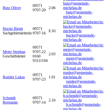
09571
Butz Oliver
2.06
9707-20
butz@gemeinde-
michelau.de
Hucke Birgit
09571
E.01
Sachgebietsleiterin
9707-16
hucke@gemeinde-
michelau.de
09571
Meier Stephan
9707-22
2.03
Geschäftsleiter
0160
meier@gemeinde-
93111194
michelau.de
09571
Rumler Lukas
1.01
9707-23
rumler@gemeinde-
michelau.de
Schmidt
09571
2.16
Benjamin
9707-14
b.schmidt@gemeinde-
michelau.de