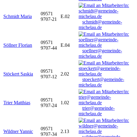
09571
Schmidt Maria
E.02
9707-21
schmidt@gemeinde-
michelau.de
09571
Söllner Florian
E.04
9707-44
soellner@gemeinde-
michelau.de
09571
Stöckert Saskia
2.02
9707-12
stoeckert@gemeinde-
michelau.de
09571
Trier Matthias
1.02
9707-24
trier@gemeinde-
michelau.de
09571
Wildner Yannic
2.13
9707-34
wildner@gemeinde-