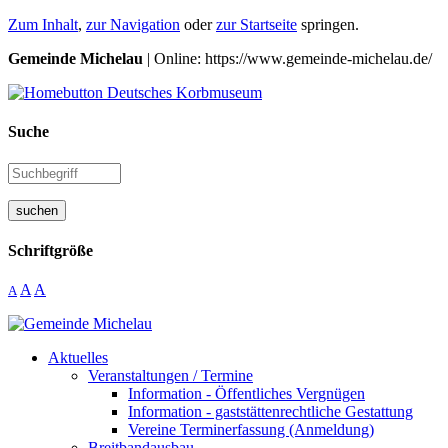
Zum Inhalt
,
zur Navigation
oder
zur Startseite
springen.
Gemeinde Michelau
| Online: https://www.gemeinde-michelau.de/
Suche
suchen
Schriftgröße
A
A
A
Aktuelles
Veranstaltungen / Termine
Information - Öffentliches Vergnügen
Information - gaststättenrechtliche Gestattung
Vereine Terminerfassung (Anmeldung)
Breitbandausbau