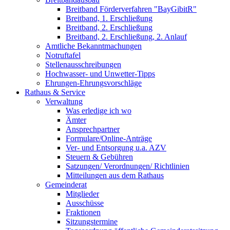
Breitband Förderverfahren "BayGibitR"
Breitband, 1. Erschließung
Breitband, 2. Erschließung
Breitband, 2. Erschließung, 2. Anlauf
Amtliche Bekanntmachungen
Notruftafel
Stellenausschreibungen
Hochwasser- und Unwetter-Tipps
Ehrungen-Ehrungsvorschläge
Rathaus & Service
Verwaltung
Was erledige ich wo
Ämter
Ansprechpartner
Formulare/Online-Anträge
Ver- und Entsorgung u.a. AZV
Steuern & Gebühren
Satzungen/ Verordnungen/ Richtlinien
Mitteilungen aus dem Rathaus
Gemeinderat
Mitglieder
Ausschüsse
Fraktionen
Sitzungstermine