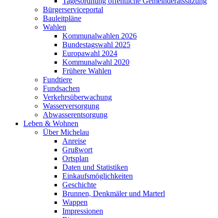
Tagesordnung öffentliche Gemeinderatssitzung
Bürgerserviceportal
Bauleitpläne
Wahlen
Kommunalwahlen 2026
Bundestagswahl 2025
Europawahl 2024
Kommunalwahl 2020
Frühere Wahlen
Fundtiere
Fundsachen
Verkehrsüberwachung
Wasserversorgung
Abwasserentsorgung
Leben & Wohnen
Über Michelau
Anreise
Grußwort
Ortsplan
Daten und Statistiken
Einkaufsmöglichkeiten
Geschichte
Brunnen, Denkmäler und Marterl
Wappen
Impressionen