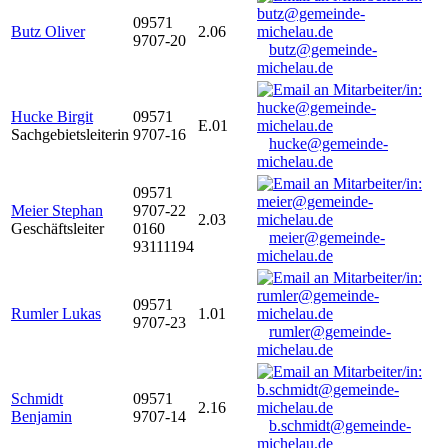
09571
Butz Oliver
2.06
9707-20
butz@gemeinde-
michelau.de
Hucke Birgit
09571
E.01
Sachgebietsleiterin
9707-16
hucke@gemeinde-
michelau.de
09571
Meier Stephan
9707-22
2.03
Geschäftsleiter
0160
meier@gemeinde-
93111194
michelau.de
09571
Rumler Lukas
1.01
9707-23
rumler@gemeinde-
michelau.de
Schmidt
09571
2.16
Benjamin
9707-14
b.schmidt@gemeinde-
michelau.de