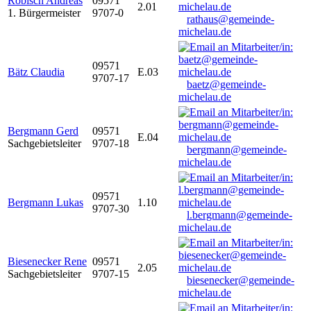
Robisch Andreas
09571
2.01
1. Bürgermeister
9707-0
rathaus@gemeinde-
michelau.de
09571
Bätz Claudia
E.03
9707-17
baetz@gemeinde-
michelau.de
Bergmann Gerd
09571
E.04
Sachgebietsleiter
9707-18
bergmann@gemeinde-
michelau.de
09571
Bergmann Lukas
1.10
9707-30
l.bergmann@gemeinde-
michelau.de
Biesenecker Rene
09571
2.05
Sachgebietsleiter
9707-15
biesenecker@gemeinde-
michelau.de