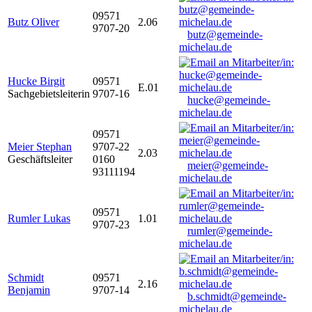
09571
Butz Oliver
2.06
9707-20
butz@gemeinde-
michelau.de
Hucke Birgit
09571
E.01
Sachgebietsleiterin
9707-16
hucke@gemeinde-
michelau.de
09571
Meier Stephan
9707-22
2.03
Geschäftsleiter
0160
meier@gemeinde-
93111194
michelau.de
09571
Rumler Lukas
1.01
9707-23
rumler@gemeinde-
michelau.de
Schmidt
09571
2.16
Benjamin
9707-14
b.schmidt@gemeinde-
michelau.de