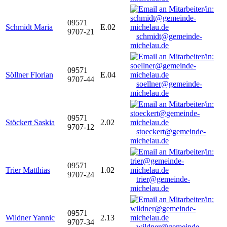
09571
Schmidt Maria
E.02
9707-21
schmidt@gemeinde-
michelau.de
09571
Söllner Florian
E.04
9707-44
soellner@gemeinde-
michelau.de
09571
Stöckert Saskia
2.02
9707-12
stoeckert@gemeinde-
michelau.de
09571
Trier Matthias
1.02
9707-24
trier@gemeinde-
michelau.de
09571
Wildner Yannic
2.13
9707-34
wildner@gemeinde-