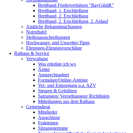
Breitband Förderverfahren "BayGibitR"
Breitband, 1. Erschließung
Breitband, 2. Erschließung
Breitband, 2. Erschließung, 2. Anlauf
Amtliche Bekanntmachungen
Notruftafel
Stellenausschreibungen
Hochwasser- und Unwetter-Tipps
Ehrungen-Ehrungsvorschläge
Rathaus & Service
Verwaltung
Was erledige ich wo
Ämter
Ansprechpartner
Formulare/Online-Anträge
Ver- und Entsorgung u.a. AZV
Steuern & Gebühren
Satzungen/ Verordnungen/ Richtlinien
Mitteilungen aus dem Rathaus
Gemeinderat
Mitglieder
Ausschüsse
Fraktionen
Sitzungstermine