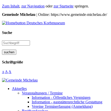
Zum Inhalt
,
zur Navigation
oder
zur Startseite
springen.
Gemeinde Michelau
| Online: https://www.gemeinde-michelau.de/
Suche
suchen
Schriftgröße
A
A
A
Aktuelles
Veranstaltungen / Termine
Information - Öffentliches Vergnügen
Information - gaststättenrechtliche Gestattung
Vereine Terminerfassung (Anmeldung)
Breitbandausbau