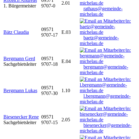
Robisch Andreas
09571
2.01
1. Bürgermeister
9707-0
rathaus@gemeinde-
michelau.de
09571
Bätz Claudia
E.03
9707-17
baetz@gemeinde-
michelau.de
Bergmann Gerd
09571
E.04
Sachgebietsleiter
9707-18
bergmann@gemeinde-
michelau.de
09571
Bergmann Lukas
1.10
9707-30
l.bergmann@gemeinde-
michelau.de
Biesenecker Rene
09571
2.05
Sachgebietsleiter
9707-15
biesenecker@gemeinde-
michelau.de