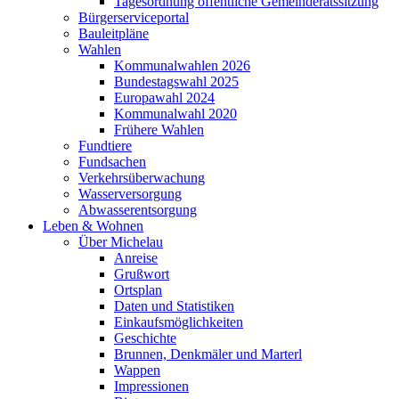
Tagesordnung öffentliche Gemeinderatssitzung
Bürgerserviceportal
Bauleitpläne
Wahlen
Kommunalwahlen 2026
Bundestagswahl 2025
Europawahl 2024
Kommunalwahl 2020
Frühere Wahlen
Fundtiere
Fundsachen
Verkehrsüberwachung
Wasserversorgung
Abwasserentsorgung
Leben & Wohnen
Über Michelau
Anreise
Grußwort
Ortsplan
Daten und Statistiken
Einkaufsmöglichkeiten
Geschichte
Brunnen, Denkmäler und Marterl
Wappen
Impressionen