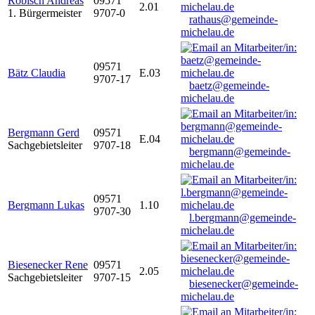
Robisch Andreas
09571
2.01
1. Bürgermeister
9707-0
rathaus@gemeinde-
michelau.de
09571
Bätz Claudia
E.03
9707-17
baetz@gemeinde-
michelau.de
Bergmann Gerd
09571
E.04
Sachgebietsleiter
9707-18
bergmann@gemeinde-
michelau.de
09571
Bergmann Lukas
1.10
9707-30
l.bergmann@gemeinde-
michelau.de
Biesenecker Rene
09571
2.05
Sachgebietsleiter
9707-15
biesenecker@gemeinde-
michelau.de