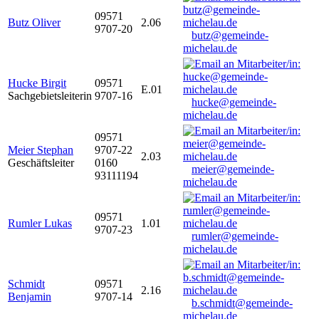
09571
Butz Oliver
2.06
9707-20
butz@gemeinde-
michelau.de
Hucke Birgit
09571
E.01
Sachgebietsleiterin
9707-16
hucke@gemeinde-
michelau.de
09571
Meier Stephan
9707-22
2.03
Geschäftsleiter
0160
meier@gemeinde-
93111194
michelau.de
09571
Rumler Lukas
1.01
9707-23
rumler@gemeinde-
michelau.de
Schmidt
09571
2.16
Benjamin
9707-14
b.schmidt@gemeinde-
michelau.de