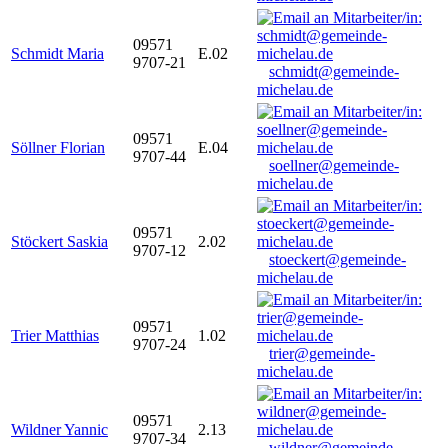
09571
Schmidt Maria
E.02
9707-21
schmidt@gemeinde-
michelau.de
09571
Söllner Florian
E.04
9707-44
soellner@gemeinde-
michelau.de
09571
Stöckert Saskia
2.02
9707-12
stoeckert@gemeinde-
michelau.de
09571
Trier Matthias
1.02
9707-24
trier@gemeinde-
michelau.de
09571
Wildner Yannic
2.13
9707-34
wildner@gemeinde-