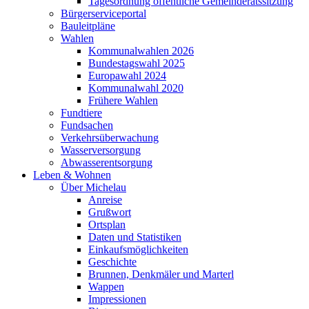
Tagesordnung öffentliche Gemeinderatssitzung
Bürgerserviceportal
Bauleitpläne
Wahlen
Kommunalwahlen 2026
Bundestagswahl 2025
Europawahl 2024
Kommunalwahl 2020
Frühere Wahlen
Fundtiere
Fundsachen
Verkehrsüberwachung
Wasserversorgung
Abwasserentsorgung
Leben & Wohnen
Über Michelau
Anreise
Grußwort
Ortsplan
Daten und Statistiken
Einkaufsmöglichkeiten
Geschichte
Brunnen, Denkmäler und Marterl
Wappen
Impressionen