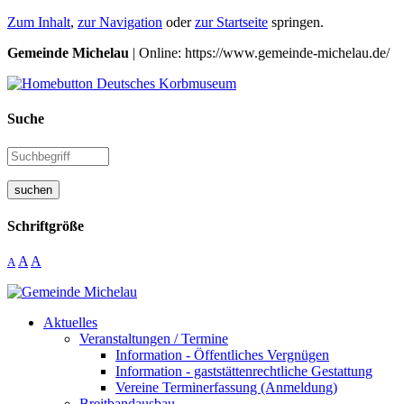
Zum Inhalt
,
zur Navigation
oder
zur Startseite
springen.
Gemeinde Michelau
| Online: https://www.gemeinde-michelau.de/
Suche
suchen
Schriftgröße
A
A
A
Aktuelles
Veranstaltungen / Termine
Information - Öffentliches Vergnügen
Information - gaststättenrechtliche Gestattung
Vereine Terminerfassung (Anmeldung)
Breitbandausbau