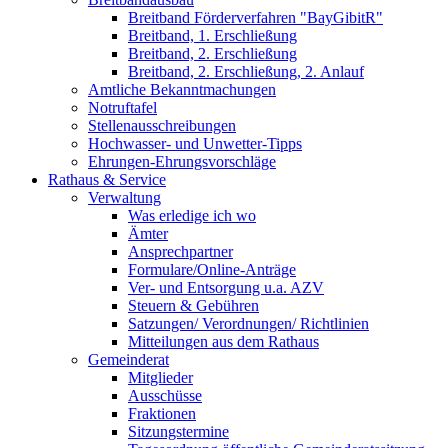
Breitband Förderverfahren "BayGibitR"
Breitband, 1. Erschließung
Breitband, 2. Erschließung
Breitband, 2. Erschließung, 2. Anlauf
Amtliche Bekanntmachungen
Notruftafel
Stellenausschreibungen
Hochwasser- und Unwetter-Tipps
Ehrungen-Ehrungsvorschläge
Rathaus & Service
Verwaltung
Was erledige ich wo
Ämter
Ansprechpartner
Formulare/Online-Anträge
Ver- und Entsorgung u.a. AZV
Steuern & Gebühren
Satzungen/ Verordnungen/ Richtlinien
Mitteilungen aus dem Rathaus
Gemeinderat
Mitglieder
Ausschüsse
Fraktionen
Sitzungstermine