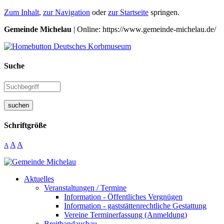
Zum Inhalt
,
zur Navigation
oder
zur Startseite
springen.
Gemeinde Michelau
| Online: https://www.gemeinde-michelau.de/
Suche
suchen
Schriftgröße
A
A
A
Aktuelles
Veranstaltungen / Termine
Information - Öffentliches Vergnügen
Information - gaststättenrechtliche Gestattung
Vereine Terminerfassung (Anmeldung)
Breitbandausbau