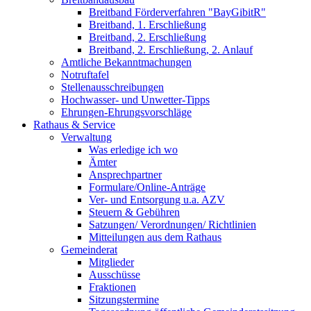
Breitband Förderverfahren "BayGibitR"
Breitband, 1. Erschließung
Breitband, 2. Erschließung
Breitband, 2. Erschließung, 2. Anlauf
Amtliche Bekanntmachungen
Notruftafel
Stellenausschreibungen
Hochwasser- und Unwetter-Tipps
Ehrungen-Ehrungsvorschläge
Rathaus & Service
Verwaltung
Was erledige ich wo
Ämter
Ansprechpartner
Formulare/Online-Anträge
Ver- und Entsorgung u.a. AZV
Steuern & Gebühren
Satzungen/ Verordnungen/ Richtlinien
Mitteilungen aus dem Rathaus
Gemeinderat
Mitglieder
Ausschüsse
Fraktionen
Sitzungstermine