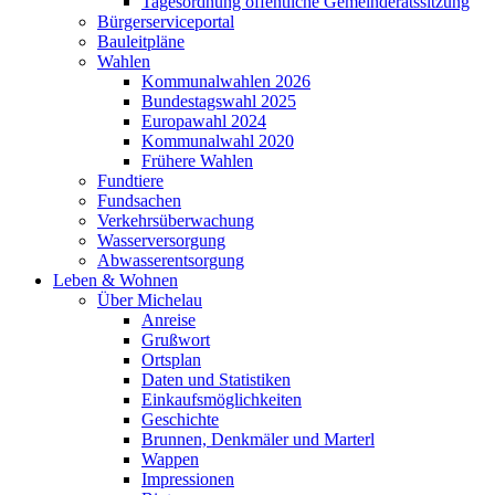
Tagesordnung öffentliche Gemeinderatssitzung
Bürgerserviceportal
Bauleitpläne
Wahlen
Kommunalwahlen 2026
Bundestagswahl 2025
Europawahl 2024
Kommunalwahl 2020
Frühere Wahlen
Fundtiere
Fundsachen
Verkehrsüberwachung
Wasserversorgung
Abwasserentsorgung
Leben & Wohnen
Über Michelau
Anreise
Grußwort
Ortsplan
Daten und Statistiken
Einkaufsmöglichkeiten
Geschichte
Brunnen, Denkmäler und Marterl
Wappen
Impressionen