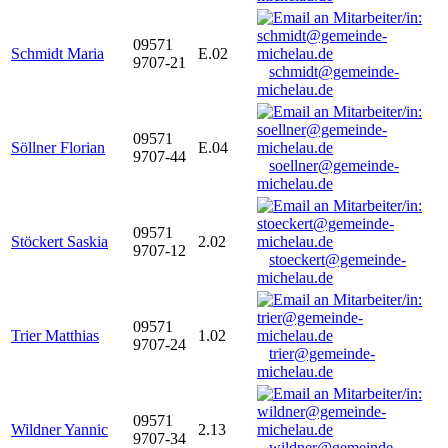
09571
Schmidt Maria
E.02
9707-21
schmidt@gemeinde-
michelau.de
09571
Söllner Florian
E.04
9707-44
soellner@gemeinde-
michelau.de
09571
Stöckert Saskia
2.02
9707-12
stoeckert@gemeinde-
michelau.de
09571
Trier Matthias
1.02
9707-24
trier@gemeinde-
michelau.de
09571
Wildner Yannic
2.13
9707-34
wildner@gemeinde-