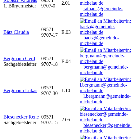
Robisch Andreas
09571
2.01
1. Bürgermeister
9707-0
rathaus@gemeinde-
michelau.de
09571
Bätz Claudia
E.03
9707-17
baetz@gemeinde-
michelau.de
Bergmann Gerd
09571
E.04
Sachgebietsleiter
9707-18
bergmann@gemeinde-
michelau.de
09571
Bergmann Lukas
1.10
9707-30
l.bergmann@gemeinde-
michelau.de
Biesenecker Rene
09571
2.05
Sachgebietsleiter
9707-15
biesenecker@gemeinde-
michelau.de