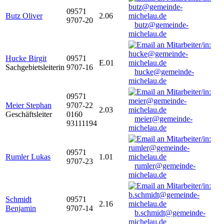
09571
Butz Oliver
2.06
9707-20
butz@gemeinde-
michelau.de
Hucke Birgit
09571
E.01
Sachgebietsleiterin
9707-16
hucke@gemeinde-
michelau.de
09571
Meier Stephan
9707-22
2.03
Geschäftsleiter
0160
meier@gemeinde-
93111194
michelau.de
09571
Rumler Lukas
1.01
9707-23
rumler@gemeinde-
michelau.de
Schmidt
09571
2.16
Benjamin
9707-14
b.schmidt@gemeinde-
michelau.de