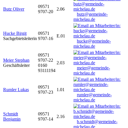
09571
Butz Oliver
2.06
9707-20
butz@gemeinde-
michelau.de
Hucke Birgit
09571
E.01
Sachgebietsleiterin
9707-16
hucke@gemeinde-
michelau.de
09571
Meier Stephan
9707-22
2.03
Geschäftsleiter
0160
meier@gemeinde-
93111194
michelau.de
09571
Rumler Lukas
1.01
9707-23
rumler@gemeinde-
michelau.de
Schmidt
09571
2.16
Benjamin
9707-14
b.schmidt@gemeinde-
michelau.de