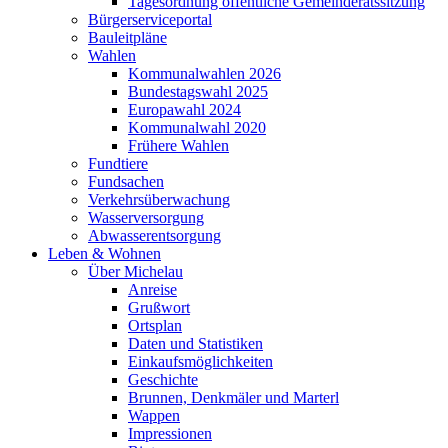
Tagesordnung öffentliche Gemeinderatssitzung
Bürgerserviceportal
Bauleitpläne
Wahlen
Kommunalwahlen 2026
Bundestagswahl 2025
Europawahl 2024
Kommunalwahl 2020
Frühere Wahlen
Fundtiere
Fundsachen
Verkehrsüberwachung
Wasserversorgung
Abwasserentsorgung
Leben & Wohnen
Über Michelau
Anreise
Grußwort
Ortsplan
Daten und Statistiken
Einkaufsmöglichkeiten
Geschichte
Brunnen, Denkmäler und Marterl
Wappen
Impressionen