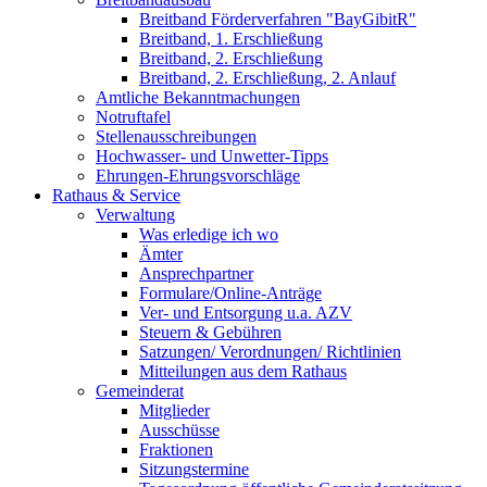
Breitband Förderverfahren "BayGibitR"
Breitband, 1. Erschließung
Breitband, 2. Erschließung
Breitband, 2. Erschließung, 2. Anlauf
Amtliche Bekanntmachungen
Notruftafel
Stellenausschreibungen
Hochwasser- und Unwetter-Tipps
Ehrungen-Ehrungsvorschläge
Rathaus & Service
Verwaltung
Was erledige ich wo
Ämter
Ansprechpartner
Formulare/Online-Anträge
Ver- und Entsorgung u.a. AZV
Steuern & Gebühren
Satzungen/ Verordnungen/ Richtlinien
Mitteilungen aus dem Rathaus
Gemeinderat
Mitglieder
Ausschüsse
Fraktionen
Sitzungstermine