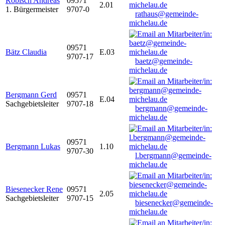
Robisch Andreas
09571
2.01
1. Bürgermeister
9707-0
rathaus@gemeinde-
michelau.de
09571
Bätz Claudia
E.03
9707-17
baetz@gemeinde-
michelau.de
Bergmann Gerd
09571
E.04
Sachgebietsleiter
9707-18
bergmann@gemeinde-
michelau.de
09571
Bergmann Lukas
1.10
9707-30
l.bergmann@gemeinde-
michelau.de
Biesenecker Rene
09571
2.05
Sachgebietsleiter
9707-15
biesenecker@gemeinde-
michelau.de