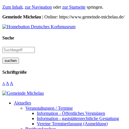
Zum Inhalt
,
zur Navigation
oder
zur Startseite
springen.
Gemeinde Michelau
| Online: https://www.gemeinde-michelau.de/
Suche
suchen
Schriftgröße
A
A
A
Aktuelles
Veranstaltungen / Termine
Information - Öffentliches Vergnügen
Information - gaststättenrechtliche Gestattung
Vereine Terminerfassung (Anmeldung)
Breitbandausbau