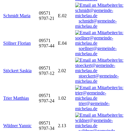
09571
Schmidt Maria
E.02
9707-21
schmidt@gemeinde-
michelau.de
09571
Söllner Florian
E.04
9707-44
soellner@gemeinde-
michelau.de
09571
Stöckert Saskia
2.02
9707-12
stoeckert@gemeinde-
michelau.de
09571
Trier Matthias
1.02
9707-24
trier@gemeinde-
michelau.de
09571
Wildner Yannic
2.13
9707-34
wildner@gemeinde-