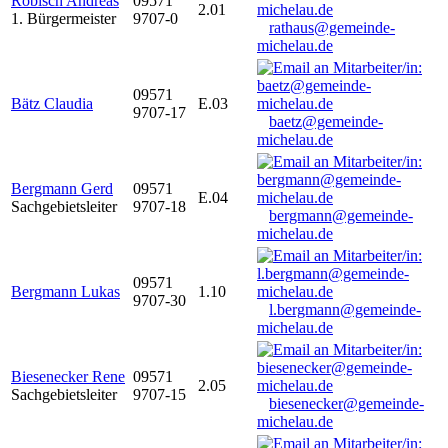
Robisch Andreas
09571
2.01
1. Bürgermeister
9707-0
rathaus@gemeinde-
michelau.de
09571
Bätz Claudia
E.03
9707-17
baetz@gemeinde-
michelau.de
Bergmann Gerd
09571
E.04
Sachgebietsleiter
9707-18
bergmann@gemeinde-
michelau.de
09571
Bergmann Lukas
1.10
9707-30
l.bergmann@gemeinde-
michelau.de
Biesenecker Rene
09571
2.05
Sachgebietsleiter
9707-15
biesenecker@gemeinde-
michelau.de