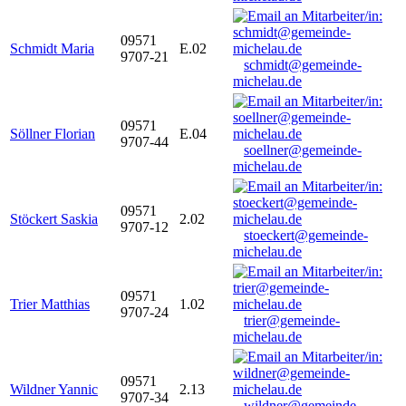
09571
Schmidt Maria
E.02
9707-21
schmidt@gemeinde-
michelau.de
09571
Söllner Florian
E.04
9707-44
soellner@gemeinde-
michelau.de
09571
Stöckert Saskia
2.02
9707-12
stoeckert@gemeinde-
michelau.de
09571
Trier Matthias
1.02
9707-24
trier@gemeinde-
michelau.de
09571
Wildner Yannic
2.13
9707-34
wildner@gemeinde-