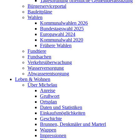
Tagesordnung öffentliche Gemeinderatssitzung
Bürgerserviceportal
Bauleitpläne
Wahlen
Kommunalwahlen 2026
Bundestagswahl 2025
Europawahl 2024
Kommunalwahl 2020
Frühere Wahlen
Fundtiere
Fundsachen
Verkehrsüberwachung
Wasserversorgung
Abwasserentsorgung
Leben & Wohnen
Über Michelau
Anreise
Grußwort
Ortsplan
Daten und Statistiken
Einkaufsmöglichkeiten
Geschichte
Brunnen, Denkmäler und Marterl
Wappen
Impressionen