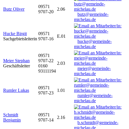
09571
Butz Oliver
2.06
9707-20
butz@gemeinde-
michelau.de
Hucke Birgit
09571
E.01
Sachgebietsleiterin
9707-16
hucke@gemeinde-
michelau.de
09571
Meier Stephan
9707-22
2.03
Geschäftsleiter
0160
meier@gemeinde-
93111194
michelau.de
09571
Rumler Lukas
1.01
9707-23
rumler@gemeinde-
michelau.de
Schmidt
09571
2.16
Benjamin
9707-14
b.schmidt@gemeinde-
michelau.de