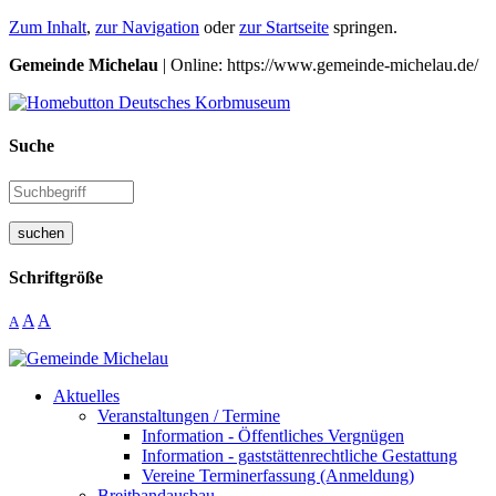
Zum Inhalt
,
zur Navigation
oder
zur Startseite
springen.
Gemeinde Michelau
| Online: https://www.gemeinde-michelau.de/
Suche
suchen
Schriftgröße
A
A
A
Aktuelles
Veranstaltungen / Termine
Information - Öffentliches Vergnügen
Information - gaststättenrechtliche Gestattung
Vereine Terminerfassung (Anmeldung)
Breitbandausbau