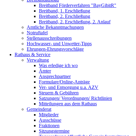
Breitband Förderverfahren "BayGibitR"
Breitband, 1. Erschließung
Breitband, 2. Erschließung
Breitband, 2. Erschließung, 2. Anlauf
Amtliche Bekanntmachungen
Notruftafel
Stellenausschreibungen
Hochwasser- und Unwetter-Tipps
Ehrungen-Ehrungsvorschläge
Rathaus & Service
Verwaltung
Was erledige ich wo
Ämter
Ansprechpartner
Formulare/Online-Anträge
Ver- und Entsorgung u.a. AZV
Steuern & Gebühren
Satzungen/ Verordnungen/ Richtlinien
Mitteilungen aus dem Rathaus
Gemeinderat
Mitglieder
Ausschüsse
Fraktionen
Sitzungstermine