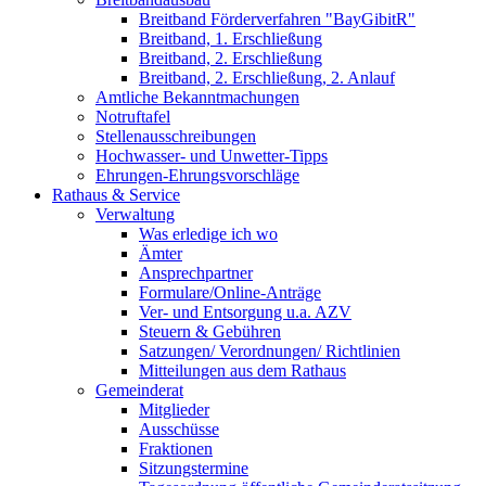
Breitband Förderverfahren "BayGibitR"
Breitband, 1. Erschließung
Breitband, 2. Erschließung
Breitband, 2. Erschließung, 2. Anlauf
Amtliche Bekanntmachungen
Notruftafel
Stellenausschreibungen
Hochwasser- und Unwetter-Tipps
Ehrungen-Ehrungsvorschläge
Rathaus & Service
Verwaltung
Was erledige ich wo
Ämter
Ansprechpartner
Formulare/Online-Anträge
Ver- und Entsorgung u.a. AZV
Steuern & Gebühren
Satzungen/ Verordnungen/ Richtlinien
Mitteilungen aus dem Rathaus
Gemeinderat
Mitglieder
Ausschüsse
Fraktionen
Sitzungstermine