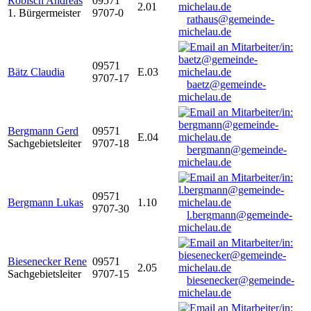
Robisch Andreas
09571
2.01
1. Bürgermeister
9707-0
rathaus@gemeinde-
michelau.de
09571
Bätz Claudia
E.03
9707-17
baetz@gemeinde-
michelau.de
Bergmann Gerd
09571
E.04
Sachgebietsleiter
9707-18
bergmann@gemeinde-
michelau.de
09571
Bergmann Lukas
1.10
9707-30
l.bergmann@gemeinde-
michelau.de
Biesenecker Rene
09571
2.05
Sachgebietsleiter
9707-15
biesenecker@gemeinde-
michelau.de