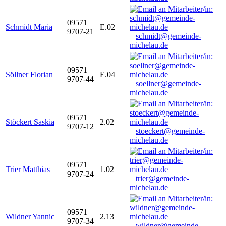
09571
Schmidt Maria
E.02
9707-21
schmidt@gemeinde-
michelau.de
09571
Söllner Florian
E.04
9707-44
soellner@gemeinde-
michelau.de
09571
Stöckert Saskia
2.02
9707-12
stoeckert@gemeinde-
michelau.de
09571
Trier Matthias
1.02
9707-24
trier@gemeinde-
michelau.de
09571
Wildner Yannic
2.13
9707-34
wildner@gemeinde-