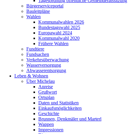
Tagesordnung öffentliche Gemeinderatssitzung
Bürgerserviceportal
Bauleitpläne
Wahlen
Kommunalwahlen 2026
Bundestagswahl 2025
Europawahl 2024
Kommunalwahl 2020
Frühere Wahlen
Fundtiere
Fundsachen
Verkehrsüberwachung
Wasserversorgung
Abwasserentsorgung
Leben & Wohnen
Über Michelau
Anreise
Grußwort
Ortsplan
Daten und Statistiken
Einkaufsmöglichkeiten
Geschichte
Brunnen, Denkmäler und Marterl
Wappen
Impressionen