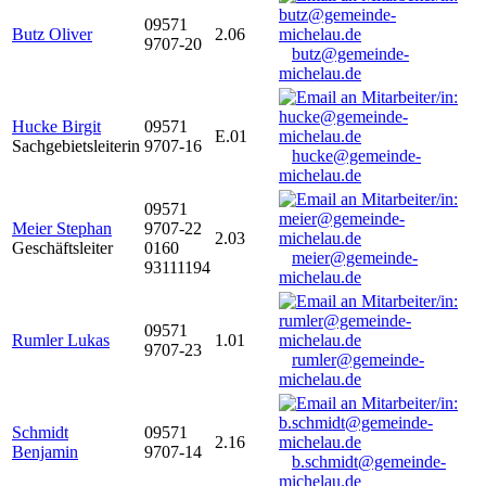
09571
Butz Oliver
2.06
9707-20
butz@gemeinde-
michelau.de
Hucke Birgit
09571
E.01
Sachgebietsleiterin
9707-16
hucke@gemeinde-
michelau.de
09571
Meier Stephan
9707-22
2.03
Geschäftsleiter
0160
meier@gemeinde-
93111194
michelau.de
09571
Rumler Lukas
1.01
9707-23
rumler@gemeinde-
michelau.de
Schmidt
09571
2.16
Benjamin
9707-14
b.schmidt@gemeinde-
michelau.de