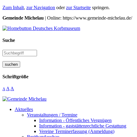
Zum Inhalt
,
zur Navigation
oder
zur Startseite
springen.
Gemeinde Michelau
| Online: https://www.gemeinde-michelau.de/
Suche
suchen
Schriftgröße
A
A
A
Aktuelles
Veranstaltungen / Termine
Information - Öffentliches Vergnügen
Information - gaststättenrechtliche Gestattung
Vereine Terminerfassung (Anmeldung)
Breitbandausbau