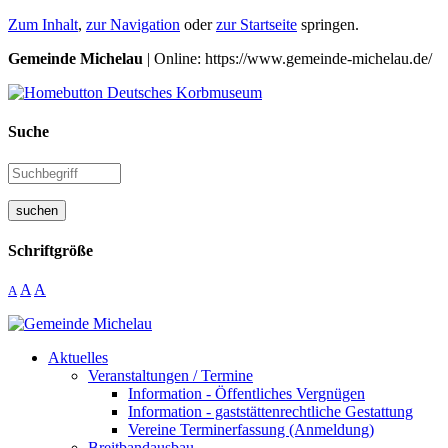
Zum Inhalt
,
zur Navigation
oder
zur Startseite
springen.
Gemeinde Michelau
| Online: https://www.gemeinde-michelau.de/
Suche
suchen
Schriftgröße
A
A
A
Aktuelles
Veranstaltungen / Termine
Information - Öffentliches Vergnügen
Information - gaststättenrechtliche Gestattung
Vereine Terminerfassung (Anmeldung)
Breitbandausbau