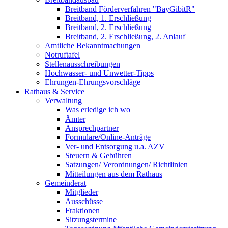
Breitband Förderverfahren "BayGibitR"
Breitband, 1. Erschließung
Breitband, 2. Erschließung
Breitband, 2. Erschließung, 2. Anlauf
Amtliche Bekanntmachungen
Notruftafel
Stellenausschreibungen
Hochwasser- und Unwetter-Tipps
Ehrungen-Ehrungsvorschläge
Rathaus & Service
Verwaltung
Was erledige ich wo
Ämter
Ansprechpartner
Formulare/Online-Anträge
Ver- und Entsorgung u.a. AZV
Steuern & Gebühren
Satzungen/ Verordnungen/ Richtlinien
Mitteilungen aus dem Rathaus
Gemeinderat
Mitglieder
Ausschüsse
Fraktionen
Sitzungstermine