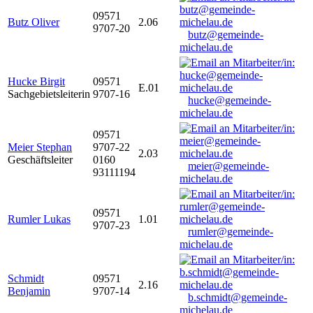
09571
Butz Oliver
2.06
9707-20
butz@gemeinde-
michelau.de
Hucke Birgit
09571
E.01
Sachgebietsleiterin
9707-16
hucke@gemeinde-
michelau.de
09571
Meier Stephan
9707-22
2.03
Geschäftsleiter
0160
meier@gemeinde-
93111194
michelau.de
09571
Rumler Lukas
1.01
9707-23
rumler@gemeinde-
michelau.de
Schmidt
09571
2.16
Benjamin
9707-14
b.schmidt@gemeinde-
michelau.de