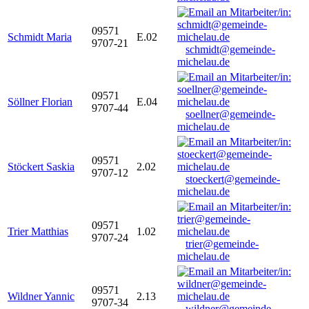
09571
Schmidt Maria
E.02
9707-21
schmidt@gemeinde-
michelau.de
09571
Söllner Florian
E.04
9707-44
soellner@gemeinde-
michelau.de
09571
Stöckert Saskia
2.02
9707-12
stoeckert@gemeinde-
michelau.de
09571
Trier Matthias
1.02
9707-24
trier@gemeinde-
michelau.de
09571
Wildner Yannic
2.13
9707-34
wildner@gemeinde-