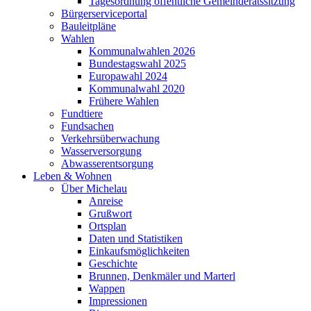
Tagesordnung öffentliche Gemeinderatssitzung
Bürgerserviceportal
Bauleitpläne
Wahlen
Kommunalwahlen 2026
Bundestagswahl 2025
Europawahl 2024
Kommunalwahl 2020
Frühere Wahlen
Fundtiere
Fundsachen
Verkehrsüberwachung
Wasserversorgung
Abwasserentsorgung
Leben & Wohnen
Über Michelau
Anreise
Grußwort
Ortsplan
Daten und Statistiken
Einkaufsmöglichkeiten
Geschichte
Brunnen, Denkmäler und Marterl
Wappen
Impressionen