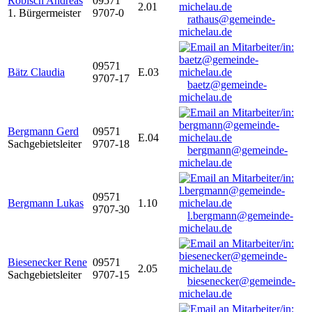
Robisch Andreas
09571
2.01
1. Bürgermeister
9707-0
rathaus@gemeinde-
michelau.de
09571
Bätz Claudia
E.03
9707-17
baetz@gemeinde-
michelau.de
Bergmann Gerd
09571
E.04
Sachgebietsleiter
9707-18
bergmann@gemeinde-
michelau.de
09571
Bergmann Lukas
1.10
9707-30
l.bergmann@gemeinde-
michelau.de
Biesenecker Rene
09571
2.05
Sachgebietsleiter
9707-15
biesenecker@gemeinde-
michelau.de