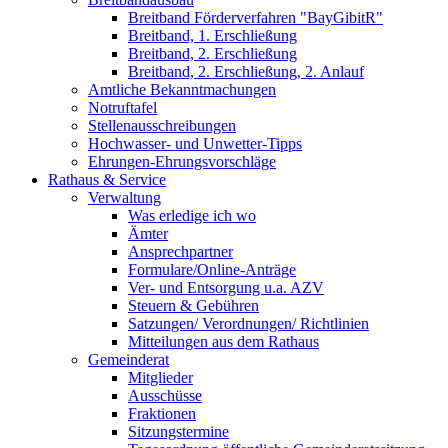
Breitband Förderverfahren "BayGibitR"
Breitband, 1. Erschließung
Breitband, 2. Erschließung
Breitband, 2. Erschließung, 2. Anlauf
Amtliche Bekanntmachungen
Notruftafel
Stellenausschreibungen
Hochwasser- und Unwetter-Tipps
Ehrungen-Ehrungsvorschläge
Rathaus & Service
Verwaltung
Was erledige ich wo
Ämter
Ansprechpartner
Formulare/Online-Anträge
Ver- und Entsorgung u.a. AZV
Steuern & Gebühren
Satzungen/ Verordnungen/ Richtlinien
Mitteilungen aus dem Rathaus
Gemeinderat
Mitglieder
Ausschüsse
Fraktionen
Sitzungstermine