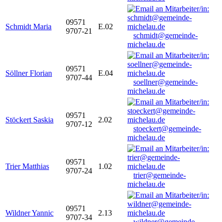
09571
Schmidt Maria
E.02
9707-21
schmidt@gemeinde-
michelau.de
09571
Söllner Florian
E.04
9707-44
soellner@gemeinde-
michelau.de
09571
Stöckert Saskia
2.02
9707-12
stoeckert@gemeinde-
michelau.de
09571
Trier Matthias
1.02
9707-24
trier@gemeinde-
michelau.de
09571
Wildner Yannic
2.13
9707-34
wildner@gemeinde-