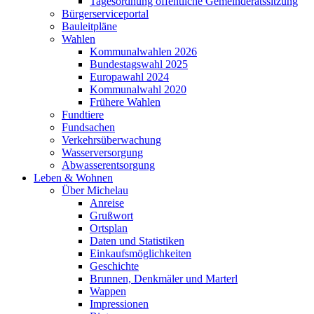
Tagesordnung öffentliche Gemeinderatssitzung
Bürgerserviceportal
Bauleitpläne
Wahlen
Kommunalwahlen 2026
Bundestagswahl 2025
Europawahl 2024
Kommunalwahl 2020
Frühere Wahlen
Fundtiere
Fundsachen
Verkehrsüberwachung
Wasserversorgung
Abwasserentsorgung
Leben & Wohnen
Über Michelau
Anreise
Grußwort
Ortsplan
Daten und Statistiken
Einkaufsmöglichkeiten
Geschichte
Brunnen, Denkmäler und Marterl
Wappen
Impressionen