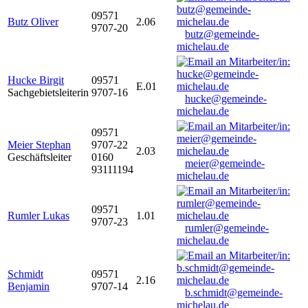
09571
Butz Oliver
2.06
9707-20
butz@gemeinde-
michelau.de
Hucke Birgit
09571
E.01
Sachgebietsleiterin
9707-16
hucke@gemeinde-
michelau.de
09571
Meier Stephan
9707-22
2.03
Geschäftsleiter
0160
meier@gemeinde-
93111194
michelau.de
09571
Rumler Lukas
1.01
9707-23
rumler@gemeinde-
michelau.de
Schmidt
09571
2.16
Benjamin
9707-14
b.schmidt@gemeinde-
michelau.de