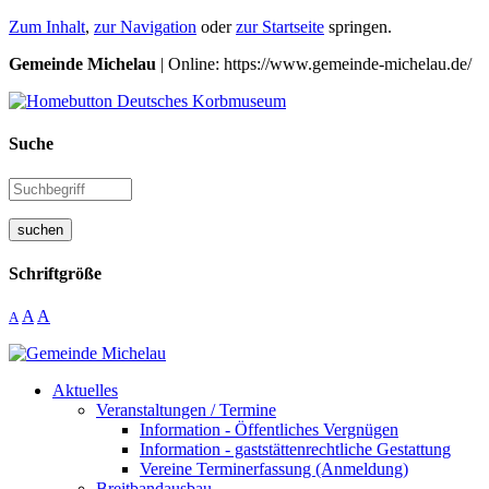
Zum Inhalt
,
zur Navigation
oder
zur Startseite
springen.
Gemeinde Michelau
| Online: https://www.gemeinde-michelau.de/
Suche
suchen
Schriftgröße
A
A
A
Aktuelles
Veranstaltungen / Termine
Information - Öffentliches Vergnügen
Information - gaststättenrechtliche Gestattung
Vereine Terminerfassung (Anmeldung)
Breitbandausbau