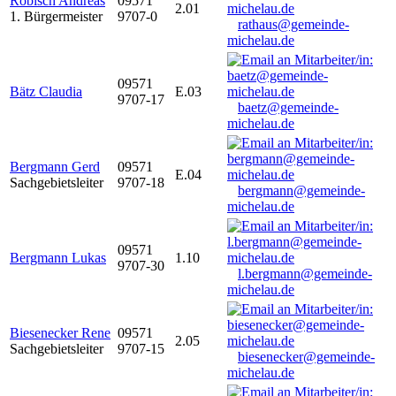
Robisch Andreas
09571
2.01
1. Bürgermeister
9707-0
rathaus@gemeinde-
michelau.de
09571
Bätz Claudia
E.03
9707-17
baetz@gemeinde-
michelau.de
Bergmann Gerd
09571
E.04
Sachgebietsleiter
9707-18
bergmann@gemeinde-
michelau.de
09571
Bergmann Lukas
1.10
9707-30
l.bergmann@gemeinde-
michelau.de
Biesenecker Rene
09571
2.05
Sachgebietsleiter
9707-15
biesenecker@gemeinde-
michelau.de