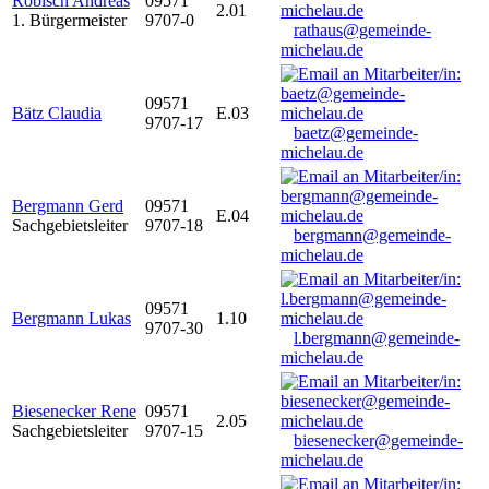
Robisch Andreas
09571
2.01
1. Bürgermeister
9707-0
rathaus@gemeinde-
michelau.de
09571
Bätz Claudia
E.03
9707-17
baetz@gemeinde-
michelau.de
Bergmann Gerd
09571
E.04
Sachgebietsleiter
9707-18
bergmann@gemeinde-
michelau.de
09571
Bergmann Lukas
1.10
9707-30
l.bergmann@gemeinde-
michelau.de
Biesenecker Rene
09571
2.05
Sachgebietsleiter
9707-15
biesenecker@gemeinde-
michelau.de