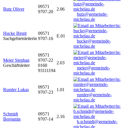
09571
Butz Oliver
2.06
9707-20
butz@gemeinde-
michelau.de
Hucke Birgit
09571
E.01
Sachgebietsleiterin
9707-16
hucke@gemeinde-
michelau.de
09571
Meier Stephan
9707-22
2.03
Geschäftsleiter
0160
meier@gemeinde-
93111194
michelau.de
09571
Rumler Lukas
1.01
9707-23
rumler@gemeinde-
michelau.de
Schmidt
09571
2.16
Benjamin
9707-14
b.schmidt@gemeinde-
michelau.de