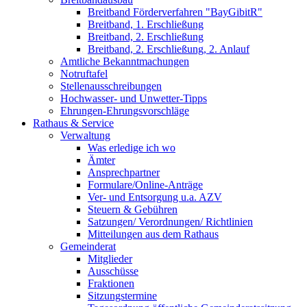
Breitband Förderverfahren "BayGibitR"
Breitband, 1. Erschließung
Breitband, 2. Erschließung
Breitband, 2. Erschließung, 2. Anlauf
Amtliche Bekanntmachungen
Notruftafel
Stellenausschreibungen
Hochwasser- und Unwetter-Tipps
Ehrungen-Ehrungsvorschläge
Rathaus & Service
Verwaltung
Was erledige ich wo
Ämter
Ansprechpartner
Formulare/Online-Anträge
Ver- und Entsorgung u.a. AZV
Steuern & Gebühren
Satzungen/ Verordnungen/ Richtlinien
Mitteilungen aus dem Rathaus
Gemeinderat
Mitglieder
Ausschüsse
Fraktionen
Sitzungstermine