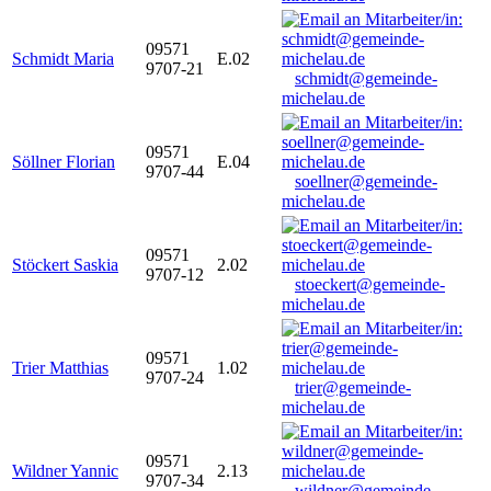
09571
Schmidt Maria
E.02
9707-21
schmidt@gemeinde-
michelau.de
09571
Söllner Florian
E.04
9707-44
soellner@gemeinde-
michelau.de
09571
Stöckert Saskia
2.02
9707-12
stoeckert@gemeinde-
michelau.de
09571
Trier Matthias
1.02
9707-24
trier@gemeinde-
michelau.de
09571
Wildner Yannic
2.13
9707-34
wildner@gemeinde-