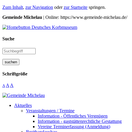
Zum Inhalt
,
zur Navigation
oder
zur Startseite
springen.
Gemeinde Michelau
| Online: https://www.gemeinde-michelau.de/
Suche
suchen
Schriftgröße
A
A
A
Aktuelles
Veranstaltungen / Termine
Information - Öffentliches Vergnügen
Information - gaststättenrechtliche Gestattung
Vereine Terminerfassung (Anmeldung)
Breitbandausbau