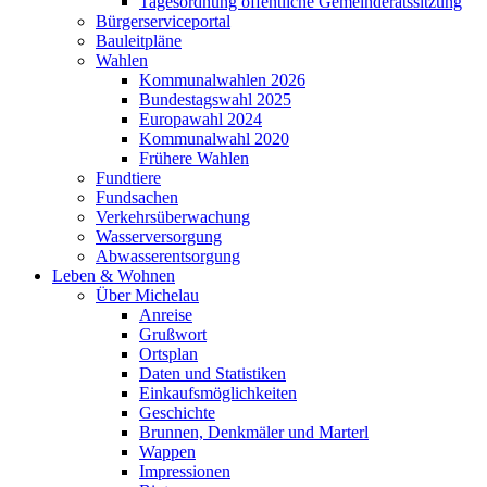
Tagesordnung öffentliche Gemeinderatssitzung
Bürgerserviceportal
Bauleitpläne
Wahlen
Kommunalwahlen 2026
Bundestagswahl 2025
Europawahl 2024
Kommunalwahl 2020
Frühere Wahlen
Fundtiere
Fundsachen
Verkehrsüberwachung
Wasserversorgung
Abwasserentsorgung
Leben & Wohnen
Über Michelau
Anreise
Grußwort
Ortsplan
Daten und Statistiken
Einkaufsmöglichkeiten
Geschichte
Brunnen, Denkmäler und Marterl
Wappen
Impressionen