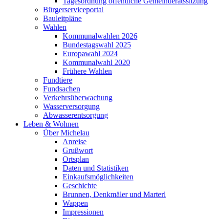
Tagesordnung öffentliche Gemeinderatssitzung
Bürgerserviceportal
Bauleitpläne
Wahlen
Kommunalwahlen 2026
Bundestagswahl 2025
Europawahl 2024
Kommunalwahl 2020
Frühere Wahlen
Fundtiere
Fundsachen
Verkehrsüberwachung
Wasserversorgung
Abwasserentsorgung
Leben & Wohnen
Über Michelau
Anreise
Grußwort
Ortsplan
Daten und Statistiken
Einkaufsmöglichkeiten
Geschichte
Brunnen, Denkmäler und Marterl
Wappen
Impressionen