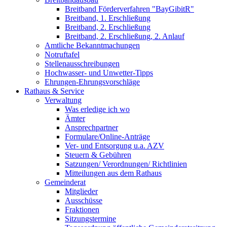
Breitband Förderverfahren "BayGibitR"
Breitband, 1. Erschließung
Breitband, 2. Erschließung
Breitband, 2. Erschließung, 2. Anlauf
Amtliche Bekanntmachungen
Notruftafel
Stellenausschreibungen
Hochwasser- und Unwetter-Tipps
Ehrungen-Ehrungsvorschläge
Rathaus & Service
Verwaltung
Was erledige ich wo
Ämter
Ansprechpartner
Formulare/Online-Anträge
Ver- und Entsorgung u.a. AZV
Steuern & Gebühren
Satzungen/ Verordnungen/ Richtlinien
Mitteilungen aus dem Rathaus
Gemeinderat
Mitglieder
Ausschüsse
Fraktionen
Sitzungstermine