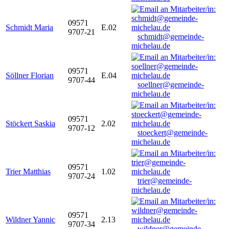
09571
Schmidt Maria
E.02
9707-21
schmidt@gemeinde-
michelau.de
09571
Söllner Florian
E.04
9707-44
soellner@gemeinde-
michelau.de
09571
Stöckert Saskia
2.02
9707-12
stoeckert@gemeinde-
michelau.de
09571
Trier Matthias
1.02
9707-24
trier@gemeinde-
michelau.de
09571
Wildner Yannic
2.13
9707-34
wildner@gemeinde-