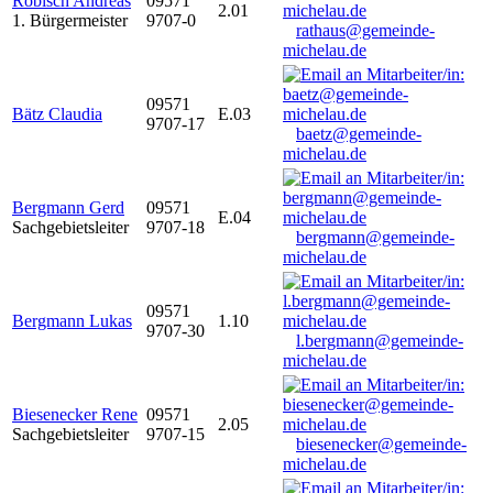
Robisch Andreas
09571
2.01
1. Bürgermeister
9707-0
rathaus@gemeinde-
michelau.de
09571
Bätz Claudia
E.03
9707-17
baetz@gemeinde-
michelau.de
Bergmann Gerd
09571
E.04
Sachgebietsleiter
9707-18
bergmann@gemeinde-
michelau.de
09571
Bergmann Lukas
1.10
9707-30
l.bergmann@gemeinde-
michelau.de
Biesenecker Rene
09571
2.05
Sachgebietsleiter
9707-15
biesenecker@gemeinde-
michelau.de