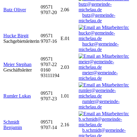
09571
Butz Oliver
2.06
9707-20
butz@gemeinde-
michelau.de
Hucke Birgit
09571
E.01
Sachgebietsleiterin
9707-16
hucke@gemeinde-
michelau.de
09571
Meier Stephan
9707-22
2.03
Geschäftsleiter
0160
meier@gemeinde-
93111194
michelau.de
09571
Rumler Lukas
1.01
9707-23
rumler@gemeinde-
michelau.de
Schmidt
09571
2.16
Benjamin
9707-14
b.schmidt@gemeinde-
michelau.de