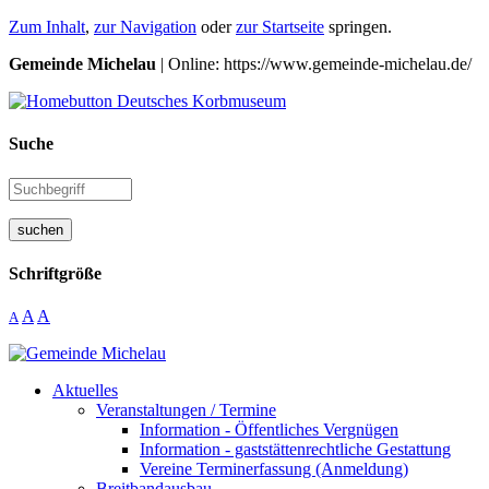
Zum Inhalt
,
zur Navigation
oder
zur Startseite
springen.
Gemeinde Michelau
| Online: https://www.gemeinde-michelau.de/
Suche
suchen
Schriftgröße
A
A
A
Aktuelles
Veranstaltungen / Termine
Information - Öffentliches Vergnügen
Information - gaststättenrechtliche Gestattung
Vereine Terminerfassung (Anmeldung)
Breitbandausbau