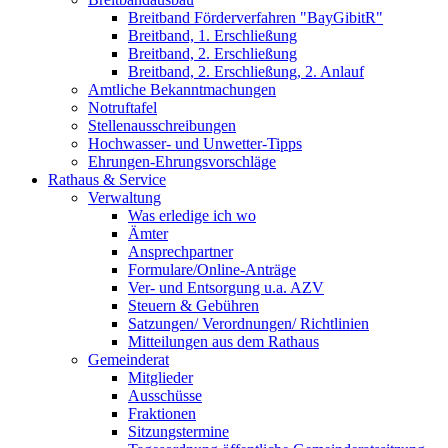
Breitband Förderverfahren "BayGibitR"
Breitband, 1. Erschließung
Breitband, 2. Erschließung
Breitband, 2. Erschließung, 2. Anlauf
Amtliche Bekanntmachungen
Notruftafel
Stellenausschreibungen
Hochwasser- und Unwetter-Tipps
Ehrungen-Ehrungsvorschläge
Rathaus & Service
Verwaltung
Was erledige ich wo
Ämter
Ansprechpartner
Formulare/Online-Anträge
Ver- und Entsorgung u.a. AZV
Steuern & Gebühren
Satzungen/ Verordnungen/ Richtlinien
Mitteilungen aus dem Rathaus
Gemeinderat
Mitglieder
Ausschüsse
Fraktionen
Sitzungstermine