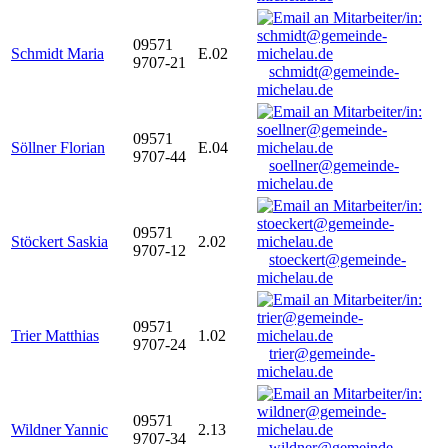
09571
Schmidt Maria
E.02
9707-21
schmidt@gemeinde-
michelau.de
09571
Söllner Florian
E.04
9707-44
soellner@gemeinde-
michelau.de
09571
Stöckert Saskia
2.02
9707-12
stoeckert@gemeinde-
michelau.de
09571
Trier Matthias
1.02
9707-24
trier@gemeinde-
michelau.de
09571
Wildner Yannic
2.13
9707-34
wildner@gemeinde-