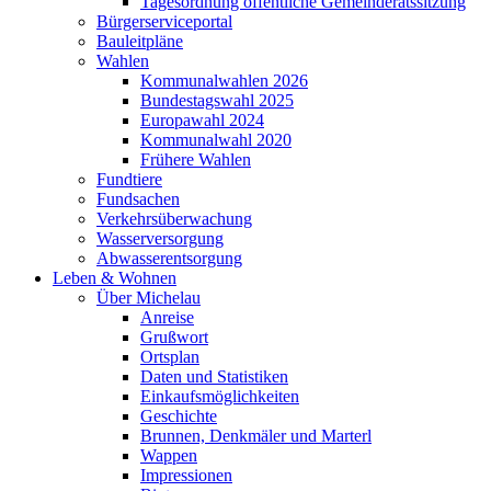
Tagesordnung öffentliche Gemeinderatssitzung
Bürgerserviceportal
Bauleitpläne
Wahlen
Kommunalwahlen 2026
Bundestagswahl 2025
Europawahl 2024
Kommunalwahl 2020
Frühere Wahlen
Fundtiere
Fundsachen
Verkehrsüberwachung
Wasserversorgung
Abwasserentsorgung
Leben & Wohnen
Über Michelau
Anreise
Grußwort
Ortsplan
Daten und Statistiken
Einkaufsmöglichkeiten
Geschichte
Brunnen, Denkmäler und Marterl
Wappen
Impressionen