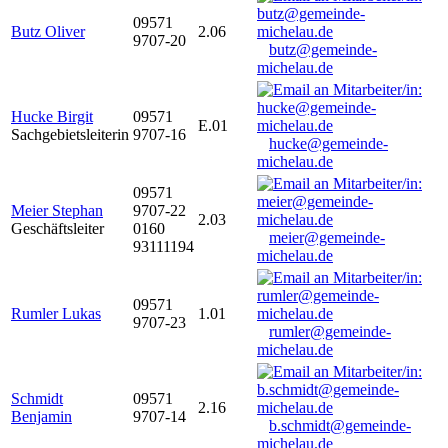
09571
Butz Oliver
2.06
9707-20
butz@gemeinde-
michelau.de
Hucke Birgit
09571
E.01
Sachgebietsleiterin
9707-16
hucke@gemeinde-
michelau.de
09571
Meier Stephan
9707-22
2.03
Geschäftsleiter
0160
meier@gemeinde-
93111194
michelau.de
09571
Rumler Lukas
1.01
9707-23
rumler@gemeinde-
michelau.de
Schmidt
09571
2.16
Benjamin
9707-14
b.schmidt@gemeinde-
michelau.de