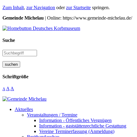
Zum Inhalt
,
zur Navigation
oder
zur Startseite
springen.
Gemeinde Michelau
| Online: https://www.gemeinde-michelau.de/
Suche
suchen
Schriftgröße
A
A
A
Aktuelles
Veranstaltungen / Termine
Information - Öffentliches Vergnügen
Information - gaststättenrechtliche Gestattung
Vereine Terminerfassung (Anmeldung)
Breitbandausbau