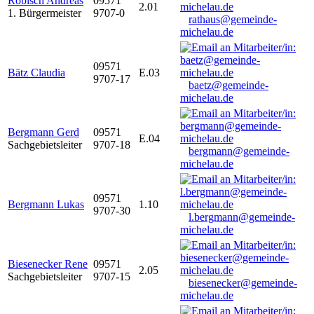
Robisch Andreas
09571
2.01
1. Bürgermeister
9707-0
rathaus@gemeinde-
michelau.de
09571
Bätz Claudia
E.03
9707-17
baetz@gemeinde-
michelau.de
Bergmann Gerd
09571
E.04
Sachgebietsleiter
9707-18
bergmann@gemeinde-
michelau.de
09571
Bergmann Lukas
1.10
9707-30
l.bergmann@gemeinde-
michelau.de
Biesenecker Rene
09571
2.05
Sachgebietsleiter
9707-15
biesenecker@gemeinde-
michelau.de