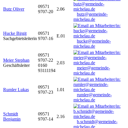
09571
Butz Oliver
2.06
9707-20
butz@gemeinde-
michelau.de
Hucke Birgit
09571
E.01
Sachgebietsleiterin
9707-16
hucke@gemeinde-
michelau.de
09571
Meier Stephan
9707-22
2.03
Geschäftsleiter
0160
meier@gemeinde-
93111194
michelau.de
09571
Rumler Lukas
1.01
9707-23
rumler@gemeinde-
michelau.de
Schmidt
09571
2.16
Benjamin
9707-14
b.schmidt@gemeinde-
michelau.de