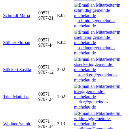
09571
Schmidt Maria
E.02
9707-21
schmidt@gemeinde-
michelau.de
09571
Söllner Florian
E.04
9707-44
soellner@gemeinde-
michelau.de
09571
Stöckert Saskia
2.02
9707-12
stoeckert@gemeinde-
michelau.de
09571
Trier Matthias
1.02
9707-24
trier@gemeinde-
michelau.de
09571
Wildner Yannic
2.13
9707-34
wildner@gemeinde-