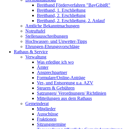
Breitband Förderverfahren "BayGibitR"
Breitband, 1. Erschließung
Breitband, 2. Erschließung
Breitband, 2. Erschließung, 2. Anlauf
Amtliche Bekanntmachungen
Notruftafel
Stellenausschreibungen
Hochwasser- und Unwetter-Tipps
Ehrungen-Ehrungsvorschläge
Rathaus & Service
Verwaltung
Was erledige ich wo
Ämter
Ansprechpartner
Formulare/Online-Anträge
Ver- und Entsorgung u.a. AZV
Steuern & Gebühren
Satzungen/ Verordnungen/ Richtlinien
Mitteilungen aus dem Rathaus
Gemeinderat
Mitglieder
Ausschüsse
Fraktionen
Sitzungstermine