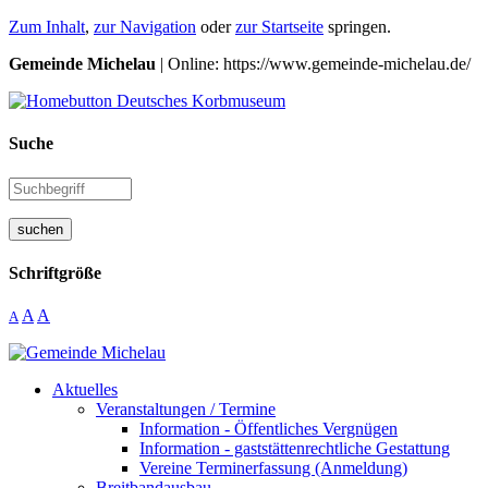
Zum Inhalt
,
zur Navigation
oder
zur Startseite
springen.
Gemeinde Michelau
| Online: https://www.gemeinde-michelau.de/
Suche
suchen
Schriftgröße
A
A
A
Aktuelles
Veranstaltungen / Termine
Information - Öffentliches Vergnügen
Information - gaststättenrechtliche Gestattung
Vereine Terminerfassung (Anmeldung)
Breitbandausbau