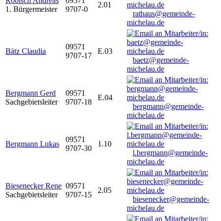
Robisch Andreas
09571
2.01
1. Bürgermeister
9707-0
rathaus@gemeinde-
michelau.de
09571
Bätz Claudia
E.03
9707-17
baetz@gemeinde-
michelau.de
Bergmann Gerd
09571
E.04
Sachgebietsleiter
9707-18
bergmann@gemeinde-
michelau.de
09571
Bergmann Lukas
1.10
9707-30
l.bergmann@gemeinde-
michelau.de
Biesenecker Rene
09571
2.05
Sachgebietsleiter
9707-15
biesenecker@gemeinde-
michelau.de