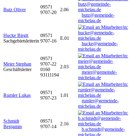
09571
Butz Oliver
2.06
9707-20
butz@gemeinde-
michelau.de
Hucke Birgit
09571
E.01
Sachgebietsleiterin
9707-16
hucke@gemeinde-
michelau.de
09571
Meier Stephan
9707-22
2.03
Geschäftsleiter
0160
meier@gemeinde-
93111194
michelau.de
09571
Rumler Lukas
1.01
9707-23
rumler@gemeinde-
michelau.de
Schmidt
09571
2.16
Benjamin
9707-14
b.schmidt@gemeinde-
michelau.de