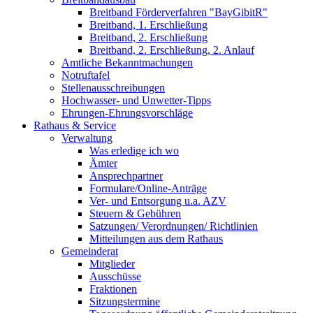
Breitband Förderverfahren "BayGibitR"
Breitband, 1. Erschließung
Breitband, 2. Erschließung
Breitband, 2. Erschließung, 2. Anlauf
Amtliche Bekanntmachungen
Notruftafel
Stellenausschreibungen
Hochwasser- und Unwetter-Tipps
Ehrungen-Ehrungsvorschläge
Rathaus & Service
Verwaltung
Was erledige ich wo
Ämter
Ansprechpartner
Formulare/Online-Anträge
Ver- und Entsorgung u.a. AZV
Steuern & Gebühren
Satzungen/ Verordnungen/ Richtlinien
Mitteilungen aus dem Rathaus
Gemeinderat
Mitglieder
Ausschüsse
Fraktionen
Sitzungstermine