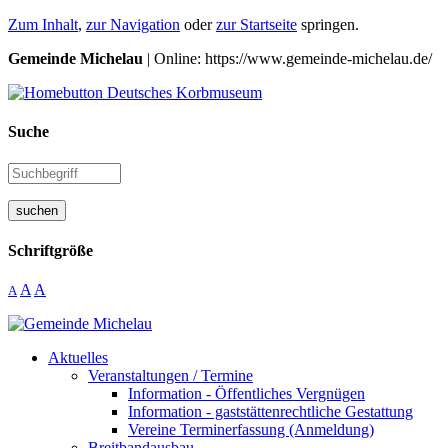
Zum Inhalt
,
zur Navigation
oder
zur Startseite
springen.
Gemeinde Michelau
| Online: https://www.gemeinde-michelau.de/
Suche
suchen
Schriftgröße
A
A
A
Aktuelles
Veranstaltungen / Termine
Information - Öffentliches Vergnügen
Information - gaststättenrechtliche Gestattung
Vereine Terminerfassung (Anmeldung)
Breitbandausbau