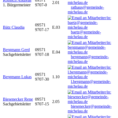
Robisch Andreas
09571
2.01
1. Bürgermeister
9707-0
rathaus@gemeinde-
michelau.de
09571
Bätz Claudia
E.03
9707-17
baetz@gemeinde-
michelau.de
Bergmann Gerd
09571
E.04
Sachgebietsleiter
9707-18
bergmann@gemeinde-
michelau.de
09571
Bergmann Lukas
1.10
9707-30
l.bergmann@gemeinde-
michelau.de
Biesenecker Rene
09571
2.05
Sachgebietsleiter
9707-15
biesenecker@gemeinde-
michelau.de