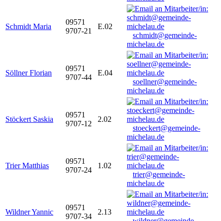
09571
Schmidt Maria
E.02
9707-21
schmidt@gemeinde-
michelau.de
09571
Söllner Florian
E.04
9707-44
soellner@gemeinde-
michelau.de
09571
Stöckert Saskia
2.02
9707-12
stoeckert@gemeinde-
michelau.de
09571
Trier Matthias
1.02
9707-24
trier@gemeinde-
michelau.de
09571
Wildner Yannic
2.13
9707-34
wildner@gemeinde-