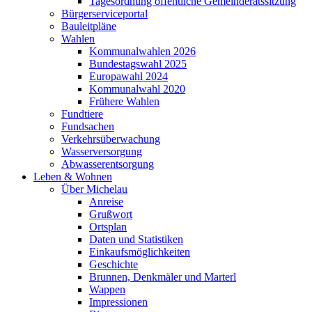
Tagesordnung öffentliche Gemeinderatssitzung
Bürgerserviceportal
Bauleitpläne
Wahlen
Kommunalwahlen 2026
Bundestagswahl 2025
Europawahl 2024
Kommunalwahl 2020
Frühere Wahlen
Fundtiere
Fundsachen
Verkehrsüberwachung
Wasserversorgung
Abwasserentsorgung
Leben & Wohnen
Über Michelau
Anreise
Grußwort
Ortsplan
Daten und Statistiken
Einkaufsmöglichkeiten
Geschichte
Brunnen, Denkmäler und Marterl
Wappen
Impressionen