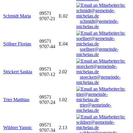
09571
Schmidt Maria
E.02
9707-21
schmidt@gemeinde-
michelau.de
09571
Söllner Florian
E.04
9707-44
soellner@gemeinde-
michelau.de
09571
Stöckert Saskia
2.02
9707-12
stoeckert@gemeinde-
michelau.de
09571
Trier Matthias
1.02
9707-24
trier@gemeinde-
michelau.de
09571
Wildner Yannic
2.13
9707-34
wildner@gemeinde-