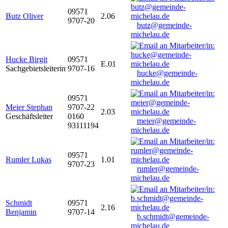
09571
Butz Oliver
2.06
9707-20
butz@gemeinde-
michelau.de
Hucke Birgit
09571
E.01
Sachgebietsleiterin
9707-16
hucke@gemeinde-
michelau.de
09571
Meier Stephan
9707-22
2.03
Geschäftsleiter
0160
meier@gemeinde-
93111194
michelau.de
09571
Rumler Lukas
1.01
9707-23
rumler@gemeinde-
michelau.de
Schmidt
09571
2.16
Benjamin
9707-14
b.schmidt@gemeinde-
michelau.de