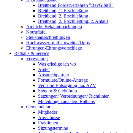
Breitband Förderverfahren "BayGibitR"
Breitband, 1. Erschließung
Breitband, 2. Erschließung
Breitband, 2. Erschließung, 2. Anlauf
Amtliche Bekanntmachungen
Notruftafel
Stellenausschreibungen
Hochwasser- und Unwetter-Tipps
Ehrungen-Ehrungsvorschläge
Rathaus & Service
Verwaltung
Was erledige ich wo
Ämter
Ansprechpartner
Formulare/Online-Anträge
Ver- und Entsorgung u.a. AZV
Steuern & Gebühren
Satzungen/ Verordnungen/ Richtlinien
Mitteilungen aus dem Rathaus
Gemeinderat
Mitglieder
Ausschüsse
Fraktionen
Sitzungstermine