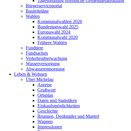
Tagesordnung öffentliche Gemeinderatssitzung
Bürgerserviceportal
Bauleitpläne
Wahlen
Kommunalwahlen 2026
Bundestagswahl 2025
Europawahl 2024
Kommunalwahl 2020
Frühere Wahlen
Fundtiere
Fundsachen
Verkehrsüberwachung
Wasserversorgung
Abwasserentsorgung
Leben & Wohnen
Über Michelau
Anreise
Grußwort
Ortsplan
Daten und Statistiken
Einkaufsmöglichkeiten
Geschichte
Brunnen, Denkmäler und Marterl
Wappen
Impressionen