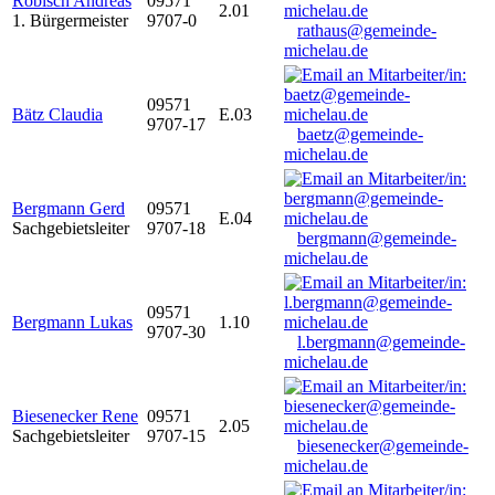
Robisch Andreas
09571
2.01
1. Bürgermeister
9707-0
rathaus@gemeinde-
michelau.de
09571
Bätz Claudia
E.03
9707-17
baetz@gemeinde-
michelau.de
Bergmann Gerd
09571
E.04
Sachgebietsleiter
9707-18
bergmann@gemeinde-
michelau.de
09571
Bergmann Lukas
1.10
9707-30
l.bergmann@gemeinde-
michelau.de
Biesenecker Rene
09571
2.05
Sachgebietsleiter
9707-15
biesenecker@gemeinde-
michelau.de