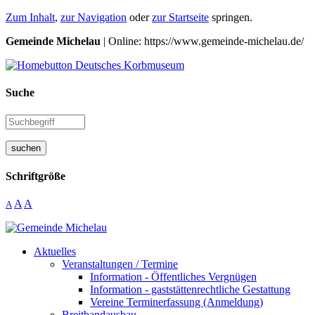
Zum Inhalt
,
zur Navigation
oder
zur Startseite
springen.
Gemeinde Michelau
| Online: https://www.gemeinde-michelau.de/
Suche
suchen
Schriftgröße
A
A
A
Aktuelles
Veranstaltungen / Termine
Information - Öffentliches Vergnügen
Information - gaststättenrechtliche Gestattung
Vereine Terminerfassung (Anmeldung)
Breitbandausbau