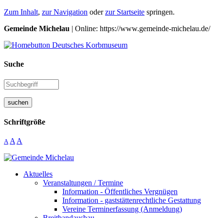
Zum Inhalt
,
zur Navigation
oder
zur Startseite
springen.
Gemeinde Michelau
| Online: https://www.gemeinde-michelau.de/
Suche
suchen
Schriftgröße
A
A
A
Aktuelles
Veranstaltungen / Termine
Information - Öffentliches Vergnügen
Information - gaststättenrechtliche Gestattung
Vereine Terminerfassung (Anmeldung)
Breitbandausbau