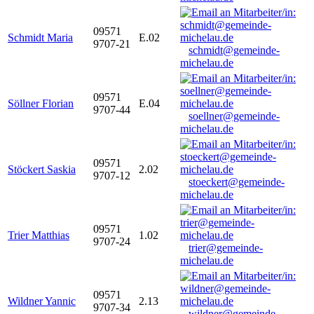
09571
Schmidt Maria
E.02
9707-21
schmidt@gemeinde-
michelau.de
09571
Söllner Florian
E.04
9707-44
soellner@gemeinde-
michelau.de
09571
Stöckert Saskia
2.02
9707-12
stoeckert@gemeinde-
michelau.de
09571
Trier Matthias
1.02
9707-24
trier@gemeinde-
michelau.de
09571
Wildner Yannic
2.13
9707-34
wildner@gemeinde-