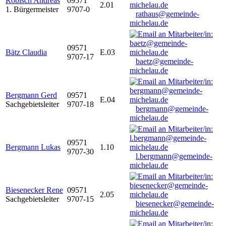
Robisch Andreas
09571
2.01
1. Bürgermeister
9707-0
rathaus@gemeinde-
michelau.de
09571
Bätz Claudia
E.03
9707-17
baetz@gemeinde-
michelau.de
Bergmann Gerd
09571
E.04
Sachgebietsleiter
9707-18
bergmann@gemeinde-
michelau.de
09571
Bergmann Lukas
1.10
9707-30
l.bergmann@gemeinde-
michelau.de
Biesenecker Rene
09571
2.05
Sachgebietsleiter
9707-15
biesenecker@gemeinde-
michelau.de