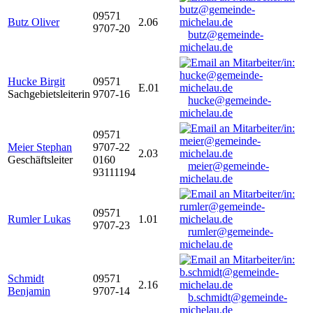
09571
Butz Oliver
2.06
9707-20
butz@gemeinde-
michelau.de
Hucke Birgit
09571
E.01
Sachgebietsleiterin
9707-16
hucke@gemeinde-
michelau.de
09571
Meier Stephan
9707-22
2.03
Geschäftsleiter
0160
meier@gemeinde-
93111194
michelau.de
09571
Rumler Lukas
1.01
9707-23
rumler@gemeinde-
michelau.de
Schmidt
09571
2.16
Benjamin
9707-14
b.schmidt@gemeinde-
michelau.de