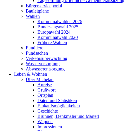
Tagesordnung öffentliche Gemeinderatssitzung
Bürgerserviceportal
Bauleitpläne
Wahlen
Kommunalwahlen 2026
Bundestagswahl 2025
Europawahl 2024
Kommunalwahl 2020
Frühere Wahlen
Fundtiere
Fundsachen
Verkehrsüberwachung
Wasserversorgung
Abwasserentsorgung
Leben & Wohnen
Über Michelau
Anreise
Grußwort
Ortsplan
Daten und Statistiken
Einkaufsmöglichkeiten
Geschichte
Brunnen, Denkmäler und Marterl
Wappen
Impressionen