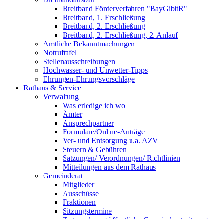
Breitband Förderverfahren "BayGibitR"
Breitband, 1. Erschließung
Breitband, 2. Erschließung
Breitband, 2. Erschließung, 2. Anlauf
Amtliche Bekanntmachungen
Notruftafel
Stellenausschreibungen
Hochwasser- und Unwetter-Tipps
Ehrungen-Ehrungsvorschläge
Rathaus & Service
Verwaltung
Was erledige ich wo
Ämter
Ansprechpartner
Formulare/Online-Anträge
Ver- und Entsorgung u.a. AZV
Steuern & Gebühren
Satzungen/ Verordnungen/ Richtlinien
Mitteilungen aus dem Rathaus
Gemeinderat
Mitglieder
Ausschüsse
Fraktionen
Sitzungstermine