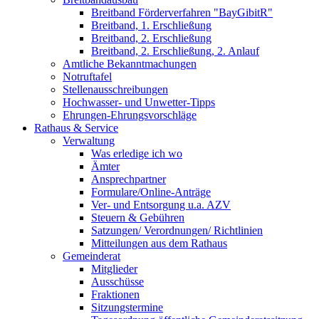
Breitband Förderverfahren "BayGibitR"
Breitband, 1. Erschließung
Breitband, 2. Erschließung
Breitband, 2. Erschließung, 2. Anlauf
Amtliche Bekanntmachungen
Notruftafel
Stellenausschreibungen
Hochwasser- und Unwetter-Tipps
Ehrungen-Ehrungsvorschläge
Rathaus & Service
Verwaltung
Was erledige ich wo
Ämter
Ansprechpartner
Formulare/Online-Anträge
Ver- und Entsorgung u.a. AZV
Steuern & Gebühren
Satzungen/ Verordnungen/ Richtlinien
Mitteilungen aus dem Rathaus
Gemeinderat
Mitglieder
Ausschüsse
Fraktionen
Sitzungstermine