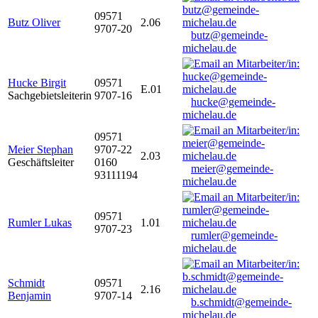
09571
Butz Oliver
2.06
9707-20
butz@gemeinde-
michelau.de
Hucke Birgit
09571
E.01
Sachgebietsleiterin
9707-16
hucke@gemeinde-
michelau.de
09571
Meier Stephan
9707-22
2.03
Geschäftsleiter
0160
meier@gemeinde-
93111194
michelau.de
09571
Rumler Lukas
1.01
9707-23
rumler@gemeinde-
michelau.de
Schmidt
09571
2.16
Benjamin
9707-14
b.schmidt@gemeinde-
michelau.de