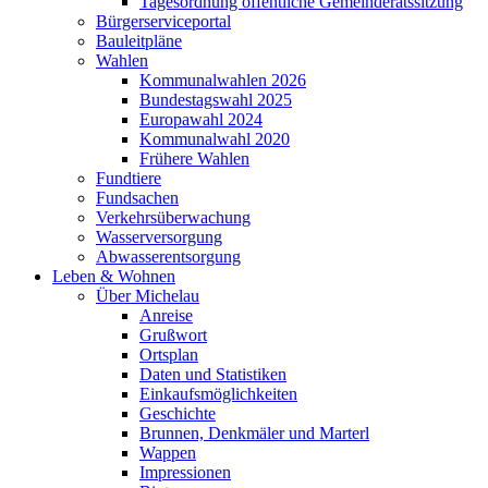
Tagesordnung öffentliche Gemeinderatssitzung
Bürgerserviceportal
Bauleitpläne
Wahlen
Kommunalwahlen 2026
Bundestagswahl 2025
Europawahl 2024
Kommunalwahl 2020
Frühere Wahlen
Fundtiere
Fundsachen
Verkehrsüberwachung
Wasserversorgung
Abwasserentsorgung
Leben & Wohnen
Über Michelau
Anreise
Grußwort
Ortsplan
Daten und Statistiken
Einkaufsmöglichkeiten
Geschichte
Brunnen, Denkmäler und Marterl
Wappen
Impressionen