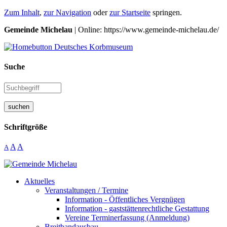
Zum Inhalt
,
zur Navigation
oder
zur Startseite
springen.
Gemeinde Michelau
| Online: https://www.gemeinde-michelau.de/
Suche
suchen
Schriftgröße
A
A
A
Aktuelles
Veranstaltungen / Termine
Information - Öffentliches Vergnügen
Information - gaststättenrechtliche Gestattung
Vereine Terminerfassung (Anmeldung)
Breitbandausbau