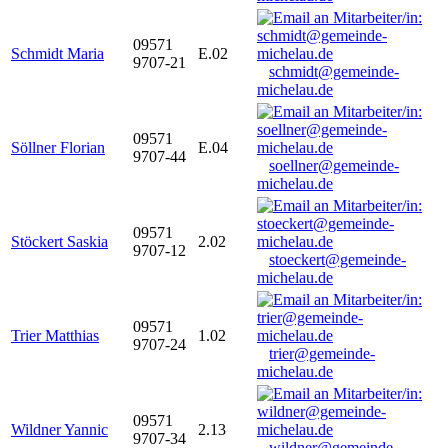
09571
Schmidt Maria
E.02
9707-21
schmidt@gemeinde-
michelau.de
09571
Söllner Florian
E.04
9707-44
soellner@gemeinde-
michelau.de
09571
Stöckert Saskia
2.02
9707-12
stoeckert@gemeinde-
michelau.de
09571
Trier Matthias
1.02
9707-24
trier@gemeinde-
michelau.de
09571
Wildner Yannic
2.13
9707-34
wildner@gemeinde-