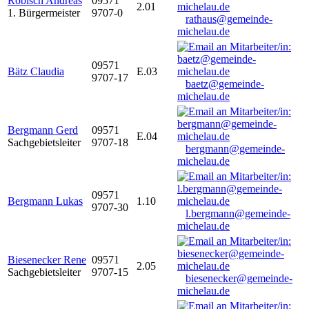
Robisch Andreas
09571
2.01
1. Bürgermeister
9707-0
rathaus@gemeinde-
michelau.de
09571
Bätz Claudia
E.03
9707-17
baetz@gemeinde-
michelau.de
Bergmann Gerd
09571
E.04
Sachgebietsleiter
9707-18
bergmann@gemeinde-
michelau.de
09571
Bergmann Lukas
1.10
9707-30
l.bergmann@gemeinde-
michelau.de
Biesenecker Rene
09571
2.05
Sachgebietsleiter
9707-15
biesenecker@gemeinde-
michelau.de