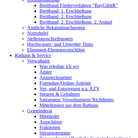
Breitband Förderverfahren "BayGibitR"
Breitband, 1. Erschließung
Breitband, 2. Erschließung
Breitband, 2. Erschließung, 2. Anlauf
Amtliche Bekanntmachungen
Notruftafel
Stellenausschreibungen
Hochwasser- und Unwetter-Tipps
Ehrungen-Ehrungsvorschläge
Rathaus & Service
Verwaltung
Was erledige ich wo
Ämter
Ansprechpartner
Formulare/Online-Anträge
Ver- und Entsorgung u.a. AZV
Steuern & Gebühren
Satzungen/ Verordnungen/ Richtlinien
Mitteilungen aus dem Rathaus
Gemeinderat
Mitglieder
Ausschüsse
Fraktionen
Sitzungstermine