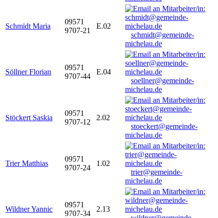
09571
Schmidt Maria
E.02
9707-21
schmidt@gemeinde-
michelau.de
09571
Söllner Florian
E.04
9707-44
soellner@gemeinde-
michelau.de
09571
Stöckert Saskia
2.02
9707-12
stoeckert@gemeinde-
michelau.de
09571
Trier Matthias
1.02
9707-24
trier@gemeinde-
michelau.de
09571
Wildner Yannic
2.13
9707-34
wildner@gemeinde-