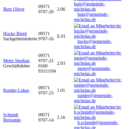
09571
Butz Oliver
2.06
9707-20
butz@gemeinde-
michelau.de
Hucke Birgit
09571
E.01
Sachgebietsleiterin
9707-16
hucke@gemeinde-
michelau.de
09571
Meier Stephan
9707-22
2.03
Geschäftsleiter
0160
meier@gemeinde-
93111194
michelau.de
09571
Rumler Lukas
1.01
9707-23
rumler@gemeinde-
michelau.de
Schmidt
09571
2.16
Benjamin
9707-14
b.schmidt@gemeinde-
michelau.de