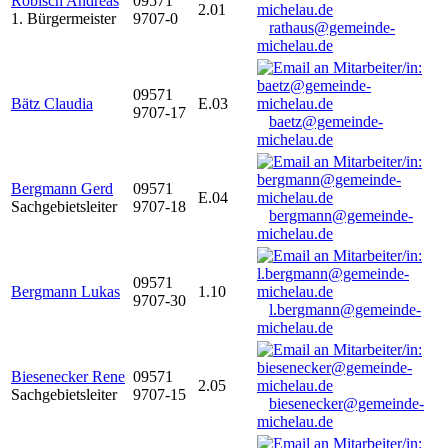
Robisch Andreas
09571
2.01
1. Bürgermeister
9707-0
rathaus@gemeinde-
michelau.de
09571
Bätz Claudia
E.03
9707-17
baetz@gemeinde-
michelau.de
Bergmann Gerd
09571
E.04
Sachgebietsleiter
9707-18
bergmann@gemeinde-
michelau.de
09571
Bergmann Lukas
1.10
9707-30
l.bergmann@gemeinde-
michelau.de
Biesenecker Rene
09571
2.05
Sachgebietsleiter
9707-15
biesenecker@gemeinde-
michelau.de