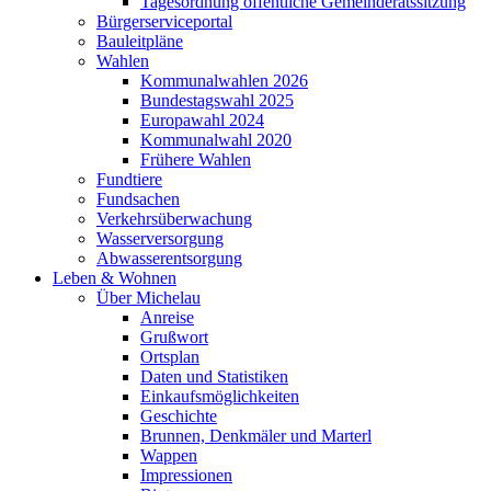
Tagesordnung öffentliche Gemeinderatssitzung
Bürgerserviceportal
Bauleitpläne
Wahlen
Kommunalwahlen 2026
Bundestagswahl 2025
Europawahl 2024
Kommunalwahl 2020
Frühere Wahlen
Fundtiere
Fundsachen
Verkehrsüberwachung
Wasserversorgung
Abwasserentsorgung
Leben & Wohnen
Über Michelau
Anreise
Grußwort
Ortsplan
Daten und Statistiken
Einkaufsmöglichkeiten
Geschichte
Brunnen, Denkmäler und Marterl
Wappen
Impressionen