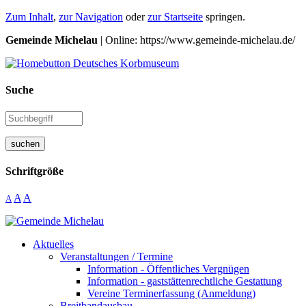
Zum Inhalt
,
zur Navigation
oder
zur Startseite
springen.
Gemeinde Michelau
| Online: https://www.gemeinde-michelau.de/
Suche
suchen
Schriftgröße
A
A
A
Aktuelles
Veranstaltungen / Termine
Information - Öffentliches Vergnügen
Information - gaststättenrechtliche Gestattung
Vereine Terminerfassung (Anmeldung)
Breitbandausbau