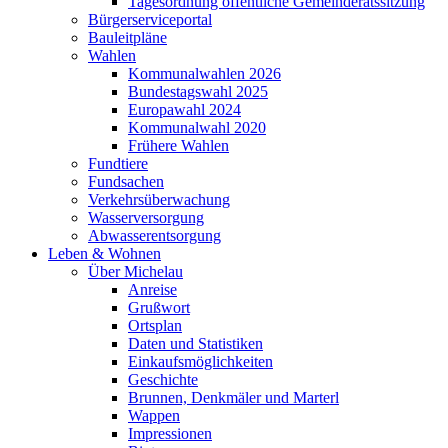
Tagesordnung öffentliche Gemeinderatssitzung
Bürgerserviceportal
Bauleitpläne
Wahlen
Kommunalwahlen 2026
Bundestagswahl 2025
Europawahl 2024
Kommunalwahl 2020
Frühere Wahlen
Fundtiere
Fundsachen
Verkehrsüberwachung
Wasserversorgung
Abwasserentsorgung
Leben & Wohnen
Über Michelau
Anreise
Grußwort
Ortsplan
Daten und Statistiken
Einkaufsmöglichkeiten
Geschichte
Brunnen, Denkmäler und Marterl
Wappen
Impressionen