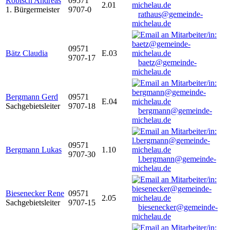
Robisch Andreas
09571
2.01
1. Bürgermeister
9707-0
rathaus@gemeinde-
michelau.de
09571
Bätz Claudia
E.03
9707-17
baetz@gemeinde-
michelau.de
Bergmann Gerd
09571
E.04
Sachgebietsleiter
9707-18
bergmann@gemeinde-
michelau.de
09571
Bergmann Lukas
1.10
9707-30
l.bergmann@gemeinde-
michelau.de
Biesenecker Rene
09571
2.05
Sachgebietsleiter
9707-15
biesenecker@gemeinde-
michelau.de