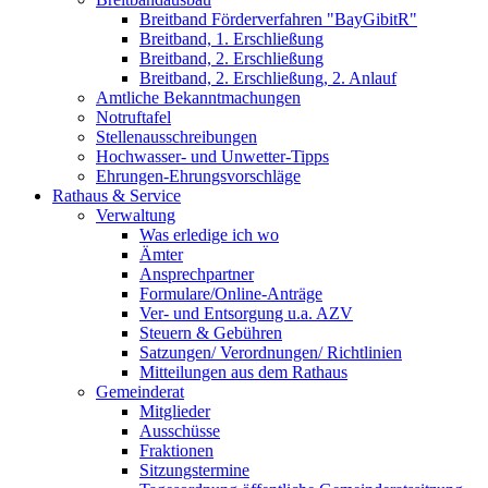
Breitband Förderverfahren "BayGibitR"
Breitband, 1. Erschließung
Breitband, 2. Erschließung
Breitband, 2. Erschließung, 2. Anlauf
Amtliche Bekanntmachungen
Notruftafel
Stellenausschreibungen
Hochwasser- und Unwetter-Tipps
Ehrungen-Ehrungsvorschläge
Rathaus & Service
Verwaltung
Was erledige ich wo
Ämter
Ansprechpartner
Formulare/Online-Anträge
Ver- und Entsorgung u.a. AZV
Steuern & Gebühren
Satzungen/ Verordnungen/ Richtlinien
Mitteilungen aus dem Rathaus
Gemeinderat
Mitglieder
Ausschüsse
Fraktionen
Sitzungstermine