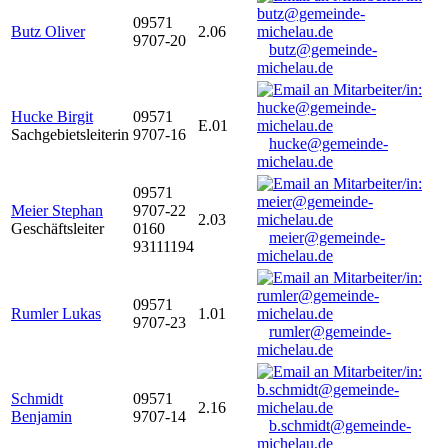
09571
Butz Oliver
2.06
9707-20
butz@gemeinde-
michelau.de
Hucke Birgit
09571
E.01
Sachgebietsleiterin
9707-16
hucke@gemeinde-
michelau.de
09571
Meier Stephan
9707-22
2.03
Geschäftsleiter
0160
meier@gemeinde-
93111194
michelau.de
09571
Rumler Lukas
1.01
9707-23
rumler@gemeinde-
michelau.de
Schmidt
09571
2.16
Benjamin
9707-14
b.schmidt@gemeinde-
michelau.de