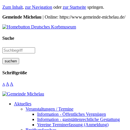
Zum Inhalt
,
zur Navigation
oder
zur Startseite
springen.
Gemeinde Michelau
| Online: https://www.gemeinde-michelau.de/
Suche
suchen
Schriftgröße
A
A
A
Aktuelles
Veranstaltungen / Termine
Information - Öffentliches Vergnügen
Information - gaststättenrechtliche Gestattung
Vereine Terminerfassung (Anmeldung)
Breitbandausbau