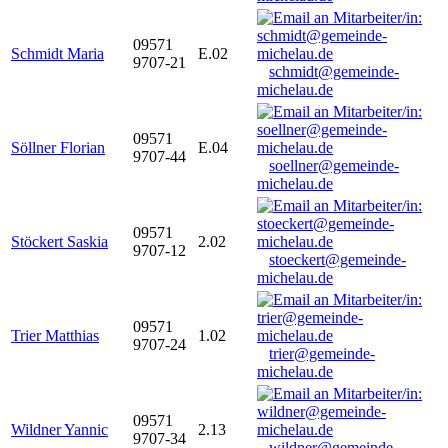
09571
Schmidt Maria
E.02
9707-21
schmidt@gemeinde-
michelau.de
09571
Söllner Florian
E.04
9707-44
soellner@gemeinde-
michelau.de
09571
Stöckert Saskia
2.02
9707-12
stoeckert@gemeinde-
michelau.de
09571
Trier Matthias
1.02
9707-24
trier@gemeinde-
michelau.de
09571
Wildner Yannic
2.13
9707-34
wildner@gemeinde-