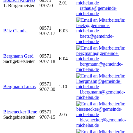
Robisch Andreas
09571
2.01
1. Bürgermeister
9707-0
rathaus@gemeinde-
michelau.de
09571
Bätz Claudia
E.03
9707-17
baetz@gemeinde-
michelau.de
Bergmann Gerd
09571
E.04
Sachgebietsleiter
9707-18
bergmann@gemeinde-
michelau.de
09571
Bergmann Lukas
1.10
9707-30
l.bergmann@gemeinde-
michelau.de
Biesenecker Rene
09571
2.05
Sachgebietsleiter
9707-15
biesenecker@gemeinde-
michelau.de