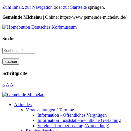
Zum Inhalt
,
zur Navigation
oder
zur Startseite
springen.
Gemeinde Michelau
| Online: https://www.gemeinde-michelau.de/
Suche
suchen
Schriftgröße
A
A
A
Aktuelles
Veranstaltungen / Termine
Information - Öffentliches Vergnügen
Information - gaststättenrechtliche Gestattung
Vereine Terminerfassung (Anmeldung)
Breitbandausbau