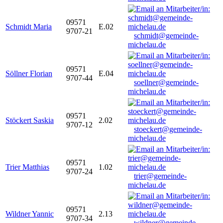
09571
Schmidt Maria
E.02
9707-21
schmidt@gemeinde-
michelau.de
09571
Söllner Florian
E.04
9707-44
soellner@gemeinde-
michelau.de
09571
Stöckert Saskia
2.02
9707-12
stoeckert@gemeinde-
michelau.de
09571
Trier Matthias
1.02
9707-24
trier@gemeinde-
michelau.de
09571
Wildner Yannic
2.13
9707-34
wildner@gemeinde-