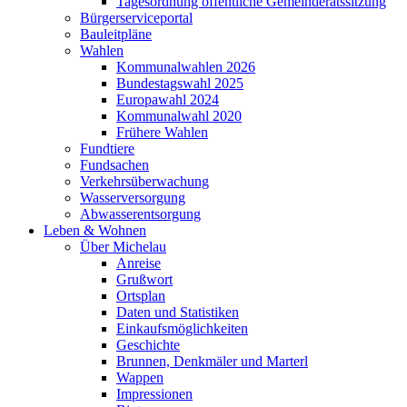
Tagesordnung öffentliche Gemeinderatssitzung
Bürgerserviceportal
Bauleitpläne
Wahlen
Kommunalwahlen 2026
Bundestagswahl 2025
Europawahl 2024
Kommunalwahl 2020
Frühere Wahlen
Fundtiere
Fundsachen
Verkehrsüberwachung
Wasserversorgung
Abwasserentsorgung
Leben & Wohnen
Über Michelau
Anreise
Grußwort
Ortsplan
Daten und Statistiken
Einkaufsmöglichkeiten
Geschichte
Brunnen, Denkmäler und Marterl
Wappen
Impressionen