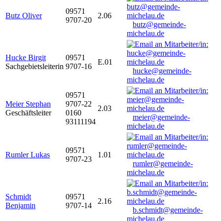
09571
Butz Oliver
2.06
9707-20
butz@gemeinde-
michelau.de
Hucke Birgit
09571
E.01
Sachgebietsleiterin
9707-16
hucke@gemeinde-
michelau.de
09571
Meier Stephan
9707-22
2.03
Geschäftsleiter
0160
meier@gemeinde-
93111194
michelau.de
09571
Rumler Lukas
1.01
9707-23
rumler@gemeinde-
michelau.de
Schmidt
09571
2.16
Benjamin
9707-14
b.schmidt@gemeinde-
michelau.de