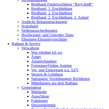
Breitband Förderverfahren "BayGibitR"
Breitband, 1. Erschließung
Breitband, 2. Erschließung
Breitband, 2. Erschließung, 2. Anlauf
Amtliche Bekanntmachungen
Notruftafel
Stellenausschreibungen
Hochwasser- und Unwetter-Tipps
Ehrungen-Ehrungsvorschläge
Rathaus & Service
Verwaltung
Was erledige ich wo
Ämter
Ansprechpartner
Formulare/Online-Anträge
Ver- und Entsorgung u.a. AZV
Steuern & Gebühren
Satzungen/ Verordnungen/ Richtlinien
Mitteilungen aus dem Rathaus
Gemeinderat
Mitglieder
Ausschüsse
Fraktionen
Sitzungstermine