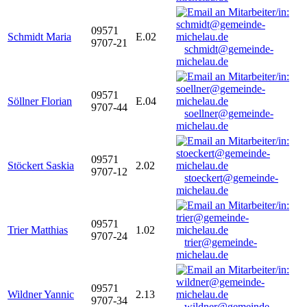
09571
Schmidt Maria
E.02
9707-21
schmidt@gemeinde-
michelau.de
09571
Söllner Florian
E.04
9707-44
soellner@gemeinde-
michelau.de
09571
Stöckert Saskia
2.02
9707-12
stoeckert@gemeinde-
michelau.de
09571
Trier Matthias
1.02
9707-24
trier@gemeinde-
michelau.de
09571
Wildner Yannic
2.13
9707-34
wildner@gemeinde-