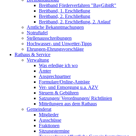
Breitband Förderverfahren "BayGibitR"
Breitband, 1. Erschließung
Breitband, 2. Erschließung
Breitband, 2. Erschließung, 2. Anlauf
Amtliche Bekanntmachungen
Notruftafel
Stellenausschreibungen
Hochwasser- und Unwetter-Tipps
Ehrungen-Ehrungsvorschläge
Rathaus & Service
Verwaltung
Was erledige ich wo
Ämter
Ansprechpartner
Formulare/Online-Anträge
Ver- und Entsorgung u.a. AZV
Steuern & Gebühren
Satzungen/ Verordnungen/ Richtlinien
Mitteilungen aus dem Rathaus
Gemeinderat
Mitglieder
Ausschüsse
Fraktionen
Sitzungstermine