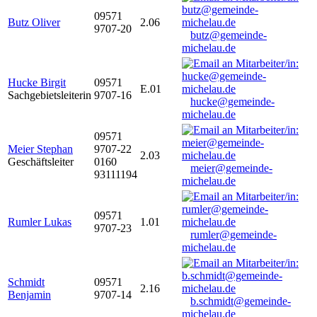
09571
Butz Oliver
2.06
9707-20
butz@gemeinde-
michelau.de
Hucke Birgit
09571
E.01
Sachgebietsleiterin
9707-16
hucke@gemeinde-
michelau.de
09571
Meier Stephan
9707-22
2.03
Geschäftsleiter
0160
meier@gemeinde-
93111194
michelau.de
09571
Rumler Lukas
1.01
9707-23
rumler@gemeinde-
michelau.de
Schmidt
09571
2.16
Benjamin
9707-14
b.schmidt@gemeinde-
michelau.de