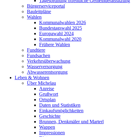
Tagesordnung öffentliche Gemeinderatssitzung
Bürgerserviceportal
Bauleitpläne
Wahlen
Kommunalwahlen 2026
Bundestagswahl 2025
Europawahl 2024
Kommunalwahl 2020
Frühere Wahlen
Fundtiere
Fundsachen
Verkehrsüberwachung
Wasserversorgung
Abwasserentsorgung
Leben & Wohnen
Über Michelau
Anreise
Grußwort
Ortsplan
Daten und Statistiken
Einkaufsmöglichkeiten
Geschichte
Brunnen, Denkmäler und Marterl
Wappen
Impressionen