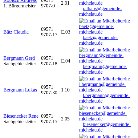
Robisch Andreas
09571
2.01
1. Bürgermeister
9707-0
rathaus@gemeinde-
michelau.de
09571
Bätz Claudia
E.03
9707-17
baetz@gemeinde-
michelau.de
Bergmann Gerd
09571
E.04
Sachgebietsleiter
9707-18
bergmann@gemeinde-
michelau.de
09571
Bergmann Lukas
1.10
9707-30
l.bergmann@gemeinde-
michelau.de
Biesenecker Rene
09571
2.05
Sachgebietsleiter
9707-15
biesenecker@gemeinde-
michelau.de