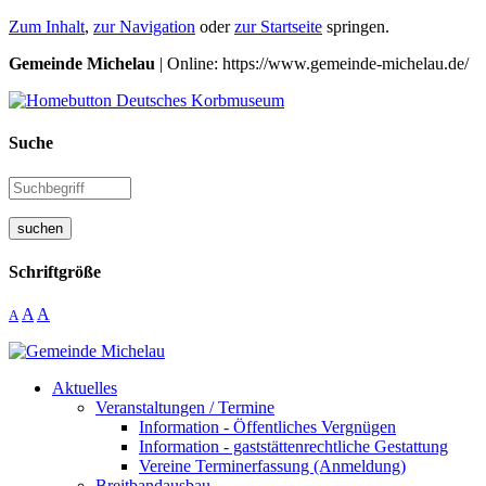
Zum Inhalt
,
zur Navigation
oder
zur Startseite
springen.
Gemeinde Michelau
| Online: https://www.gemeinde-michelau.de/
Suche
suchen
Schriftgröße
A
A
A
Aktuelles
Veranstaltungen / Termine
Information - Öffentliches Vergnügen
Information - gaststättenrechtliche Gestattung
Vereine Terminerfassung (Anmeldung)
Breitbandausbau