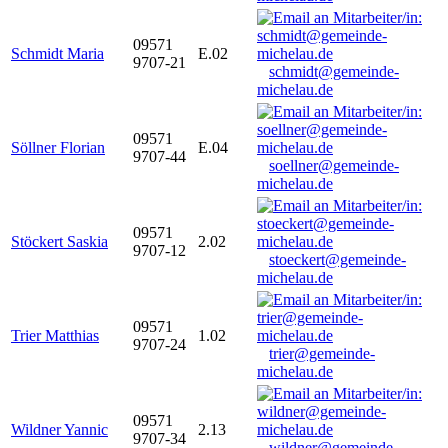
09571
Schmidt Maria
E.02
9707-21
schmidt@gemeinde-
michelau.de
09571
Söllner Florian
E.04
9707-44
soellner@gemeinde-
michelau.de
09571
Stöckert Saskia
2.02
9707-12
stoeckert@gemeinde-
michelau.de
09571
Trier Matthias
1.02
9707-24
trier@gemeinde-
michelau.de
09571
Wildner Yannic
2.13
9707-34
wildner@gemeinde-