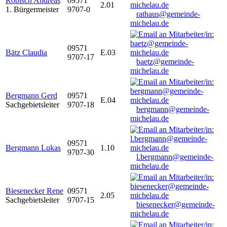
Robisch Andreas
09571
2.01
1. Bürgermeister
9707-0
rathaus@gemeinde-
michelau.de
09571
Bätz Claudia
E.03
9707-17
baetz@gemeinde-
michelau.de
Bergmann Gerd
09571
E.04
Sachgebietsleiter
9707-18
bergmann@gemeinde-
michelau.de
09571
Bergmann Lukas
1.10
9707-30
l.bergmann@gemeinde-
michelau.de
Biesenecker Rene
09571
2.05
Sachgebietsleiter
9707-15
biesenecker@gemeinde-
michelau.de