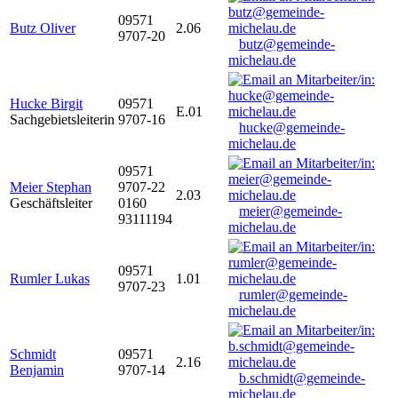
09571
Butz Oliver
2.06
9707-20
butz@gemeinde-
michelau.de
Hucke Birgit
09571
E.01
Sachgebietsleiterin
9707-16
hucke@gemeinde-
michelau.de
09571
Meier Stephan
9707-22
2.03
Geschäftsleiter
0160
meier@gemeinde-
93111194
michelau.de
09571
Rumler Lukas
1.01
9707-23
rumler@gemeinde-
michelau.de
Schmidt
09571
2.16
Benjamin
9707-14
b.schmidt@gemeinde-
michelau.de