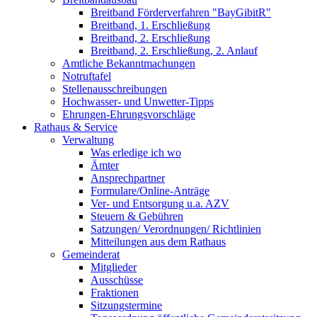
Breitband Förderverfahren "BayGibitR"
Breitband, 1. Erschließung
Breitband, 2. Erschließung
Breitband, 2. Erschließung, 2. Anlauf
Amtliche Bekanntmachungen
Notruftafel
Stellenausschreibungen
Hochwasser- und Unwetter-Tipps
Ehrungen-Ehrungsvorschläge
Rathaus & Service
Verwaltung
Was erledige ich wo
Ämter
Ansprechpartner
Formulare/Online-Anträge
Ver- und Entsorgung u.a. AZV
Steuern & Gebühren
Satzungen/ Verordnungen/ Richtlinien
Mitteilungen aus dem Rathaus
Gemeinderat
Mitglieder
Ausschüsse
Fraktionen
Sitzungstermine