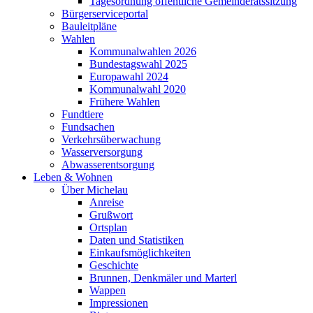
Tagesordnung öffentliche Gemeinderatssitzung
Bürgerserviceportal
Bauleitpläne
Wahlen
Kommunalwahlen 2026
Bundestagswahl 2025
Europawahl 2024
Kommunalwahl 2020
Frühere Wahlen
Fundtiere
Fundsachen
Verkehrsüberwachung
Wasserversorgung
Abwasserentsorgung
Leben & Wohnen
Über Michelau
Anreise
Grußwort
Ortsplan
Daten und Statistiken
Einkaufsmöglichkeiten
Geschichte
Brunnen, Denkmäler und Marterl
Wappen
Impressionen