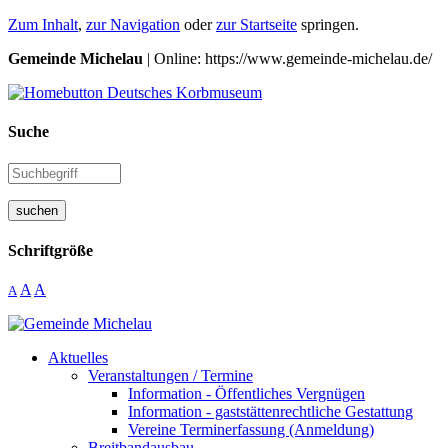
Zum Inhalt
,
zur Navigation
oder
zur Startseite
springen.
Gemeinde Michelau
| Online: https://www.gemeinde-michelau.de/
Suche
suchen
Schriftgröße
A
A
A
Aktuelles
Veranstaltungen / Termine
Information - Öffentliches Vergnügen
Information - gaststättenrechtliche Gestattung
Vereine Terminerfassung (Anmeldung)
Breitbandausbau