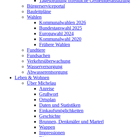
Tagesordnung öffentliche Gemeinderatssitzung
Bürgerserviceportal
Bauleitpläne
Wahlen
Kommunalwahlen 2026
Bundestagswahl 2025
Europawahl 2024
Kommunalwahl 2020
Frühere Wahlen
Fundtiere
Fundsachen
Verkehrsüberwachung
Wasserversorgung
Abwasserentsorgung
Leben & Wohnen
Über Michelau
Anreise
Grußwort
Ortsplan
Daten und Statistiken
Einkaufsmöglichkeiten
Geschichte
Brunnen, Denkmäler und Marterl
Wappen
Impressionen