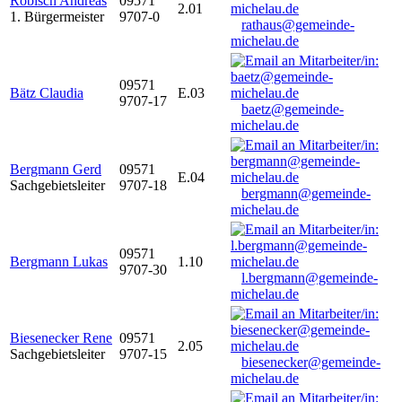
Robisch Andreas
09571
2.01
1. Bürgermeister
9707-0
rathaus@gemeinde-
michelau.de
09571
Bätz Claudia
E.03
9707-17
baetz@gemeinde-
michelau.de
Bergmann Gerd
09571
E.04
Sachgebietsleiter
9707-18
bergmann@gemeinde-
michelau.de
09571
Bergmann Lukas
1.10
9707-30
l.bergmann@gemeinde-
michelau.de
Biesenecker Rene
09571
2.05
Sachgebietsleiter
9707-15
biesenecker@gemeinde-
michelau.de