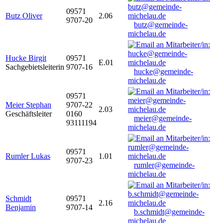
09571
Butz Oliver
2.06
9707-20
butz@gemeinde-
michelau.de
Hucke Birgit
09571
E.01
Sachgebietsleiterin
9707-16
hucke@gemeinde-
michelau.de
09571
Meier Stephan
9707-22
2.03
Geschäftsleiter
0160
meier@gemeinde-
93111194
michelau.de
09571
Rumler Lukas
1.01
9707-23
rumler@gemeinde-
michelau.de
Schmidt
09571
2.16
Benjamin
9707-14
b.schmidt@gemeinde-
michelau.de