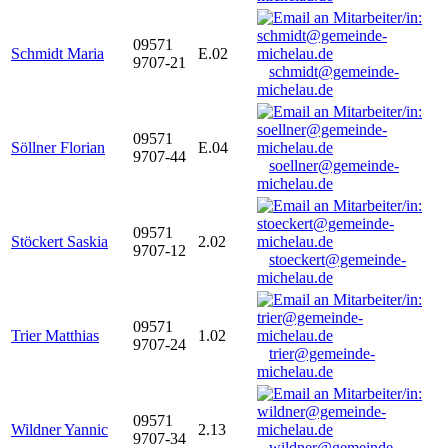
09571
Schmidt Maria
E.02
9707-21
schmidt@gemeinde-
michelau.de
09571
Söllner Florian
E.04
9707-44
soellner@gemeinde-
michelau.de
09571
Stöckert Saskia
2.02
9707-12
stoeckert@gemeinde-
michelau.de
09571
Trier Matthias
1.02
9707-24
trier@gemeinde-
michelau.de
09571
Wildner Yannic
2.13
9707-34
wildner@gemeinde-