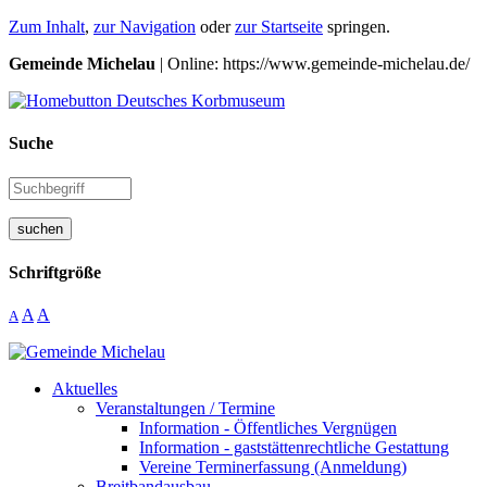
Zum Inhalt
,
zur Navigation
oder
zur Startseite
springen.
Gemeinde Michelau
| Online: https://www.gemeinde-michelau.de/
Suche
suchen
Schriftgröße
A
A
A
Aktuelles
Veranstaltungen / Termine
Information - Öffentliches Vergnügen
Information - gaststättenrechtliche Gestattung
Vereine Terminerfassung (Anmeldung)
Breitbandausbau