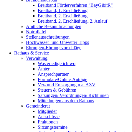
Breitband Förderverfahren "BayGibitR"
Breitband, 1. Erschließung
Breitband, 2. Erschließung
Breitband, 2. Erschließung, 2. Anlauf
Amtliche Bekanntmachungen
Notruftafel
Stellenausschreibungen
Hochwasser- und Unwetter-Tipps
Ehrungen-Ehrungsvorschläge
Rathaus & Service
Verwaltung
Was erledige ich wo
Ämter
Ansprechpartner
Formulare/Online-Anträge
Ver- und Entsorgung u.a. AZV
Steuern & Gebühren
Satzungen/ Verordnungen/ Richtlinien
Mitteilungen aus dem Rathaus
Gemeinderat
Mitglieder
Ausschüsse
Fraktionen
Sitzungstermine