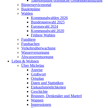
Tagesordnung öffentliche Gemeinderatssitzung
Bürgerserviceportal
Bauleitpläne
Wahlen
Kommunalwahlen 2026
Bundestagswahl 2025
Europawahl 2024
Kommunalwahl 2020
Frühere Wahlen
Fundtiere
Fundsachen
Verkehrsüberwachung
Wasserversorgung
Abwasserentsorgung
Leben & Wohnen
Über Michelau
Anreise
Grußwort
Ortsplan
Daten und Statistiken
Einkaufsmöglichkeiten
Geschichte
Brunnen, Denkmäler und Marterl
Wappen
Impressionen