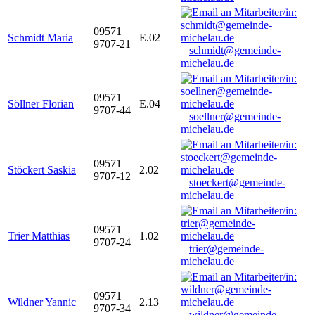
09571
Schmidt Maria
E.02
9707-21
schmidt@gemeinde-
michelau.de
09571
Söllner Florian
E.04
9707-44
soellner@gemeinde-
michelau.de
09571
Stöckert Saskia
2.02
9707-12
stoeckert@gemeinde-
michelau.de
09571
Trier Matthias
1.02
9707-24
trier@gemeinde-
michelau.de
09571
Wildner Yannic
2.13
9707-34
wildner@gemeinde-