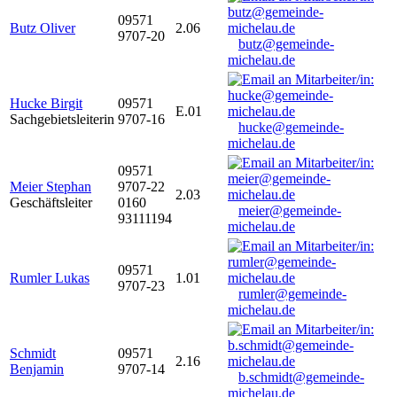
09571
Butz Oliver
2.06
9707-20
butz@gemeinde-
michelau.de
Hucke Birgit
09571
E.01
Sachgebietsleiterin
9707-16
hucke@gemeinde-
michelau.de
09571
Meier Stephan
9707-22
2.03
Geschäftsleiter
0160
meier@gemeinde-
93111194
michelau.de
09571
Rumler Lukas
1.01
9707-23
rumler@gemeinde-
michelau.de
Schmidt
09571
2.16
Benjamin
9707-14
b.schmidt@gemeinde-
michelau.de