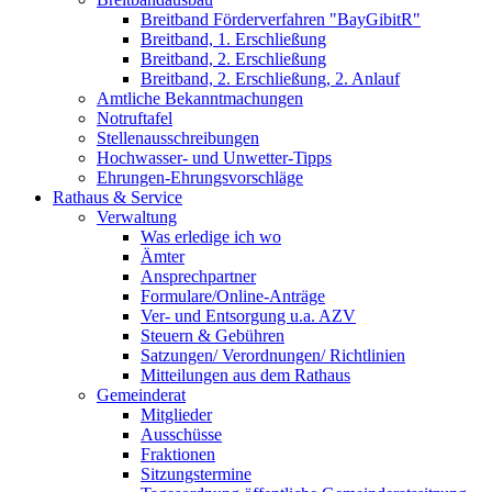
Breitband Förderverfahren "BayGibitR"
Breitband, 1. Erschließung
Breitband, 2. Erschließung
Breitband, 2. Erschließung, 2. Anlauf
Amtliche Bekanntmachungen
Notruftafel
Stellenausschreibungen
Hochwasser- und Unwetter-Tipps
Ehrungen-Ehrungsvorschläge
Rathaus & Service
Verwaltung
Was erledige ich wo
Ämter
Ansprechpartner
Formulare/Online-Anträge
Ver- und Entsorgung u.a. AZV
Steuern & Gebühren
Satzungen/ Verordnungen/ Richtlinien
Mitteilungen aus dem Rathaus
Gemeinderat
Mitglieder
Ausschüsse
Fraktionen
Sitzungstermine