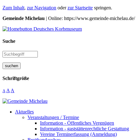
Zum Inhalt
,
zur Navigation
oder
zur Startseite
springen.
Gemeinde Michelau
| Online: https://www.gemeinde-michelau.de/
Suche
suchen
Schriftgröße
A
A
A
Aktuelles
Veranstaltungen / Termine
Information - Öffentliches Vergnügen
Information - gaststättenrechtliche Gestattung
Vereine Terminerfassung (Anmeldung)
Breitbandausbau