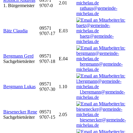
Robisch Andreas
09571
2.01
1. Bürgermeister
9707-0
rathaus@gemeinde-
michelau.de
09571
Bätz Claudia
E.03
9707-17
baetz@gemeinde-
michelau.de
Bergmann Gerd
09571
E.04
Sachgebietsleiter
9707-18
bergmann@gemeinde-
michelau.de
09571
Bergmann Lukas
1.10
9707-30
l.bergmann@gemeinde-
michelau.de
Biesenecker Rene
09571
2.05
Sachgebietsleiter
9707-15
biesenecker@gemeinde-
michelau.de