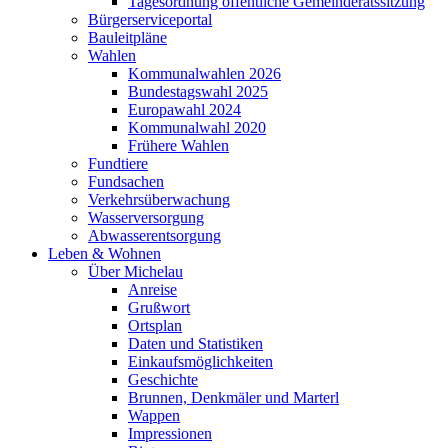
Tagesordnung öffentliche Gemeinderatssitzung
Bürgerserviceportal
Bauleitpläne
Wahlen
Kommunalwahlen 2026
Bundestagswahl 2025
Europawahl 2024
Kommunalwahl 2020
Frühere Wahlen
Fundtiere
Fundsachen
Verkehrsüberwachung
Wasserversorgung
Abwasserentsorgung
Leben & Wohnen
Über Michelau
Anreise
Grußwort
Ortsplan
Daten und Statistiken
Einkaufsmöglichkeiten
Geschichte
Brunnen, Denkmäler und Marterl
Wappen
Impressionen