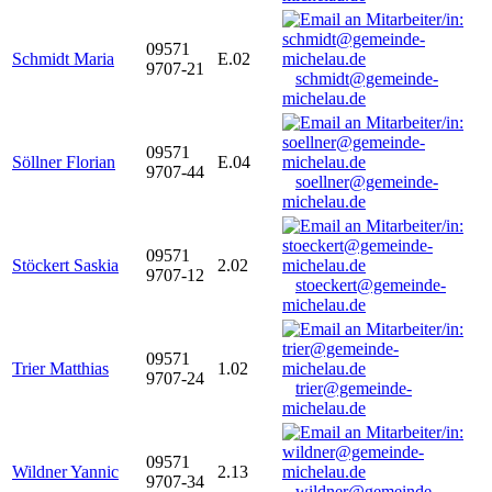
09571
Schmidt Maria
E.02
9707-21
schmidt@gemeinde-
michelau.de
09571
Söllner Florian
E.04
9707-44
soellner@gemeinde-
michelau.de
09571
Stöckert Saskia
2.02
9707-12
stoeckert@gemeinde-
michelau.de
09571
Trier Matthias
1.02
9707-24
trier@gemeinde-
michelau.de
09571
Wildner Yannic
2.13
9707-34
wildner@gemeinde-