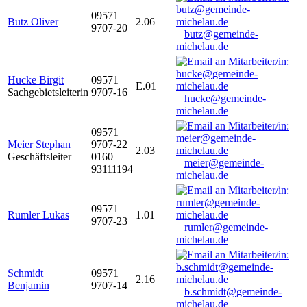
09571
Butz Oliver
2.06
9707-20
butz@gemeinde-
michelau.de
Hucke Birgit
09571
E.01
Sachgebietsleiterin
9707-16
hucke@gemeinde-
michelau.de
09571
Meier Stephan
9707-22
2.03
Geschäftsleiter
0160
meier@gemeinde-
93111194
michelau.de
09571
Rumler Lukas
1.01
9707-23
rumler@gemeinde-
michelau.de
Schmidt
09571
2.16
Benjamin
9707-14
b.schmidt@gemeinde-
michelau.de