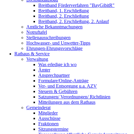
Breitband Förderverfahren "BayGibitR"
Breitband, 1. Erschließung
Breitband, 2. Erschließung
Breitband, 2. Erschließung, 2. Anlauf
Amtliche Bekanntmachungen
Notruftafel
Stellenausschreibungen
Hochwasser- und Unwetter-Tipps
Ehrungen-Ehrungsvorschläge
Rathaus & Service
Verwaltung
Was erledige ich wo
Ämter
Ansprechpartner
Formulare/Online-Anträge
Ver- und Entsorgung u.a. AZV
Steuern & Gebühren
Satzungen/ Verordnungen/ Richtlinien
Mitteilungen aus dem Rathaus
Gemeinderat
Mitglieder
Ausschüsse
Fraktionen
Sitzungstermine