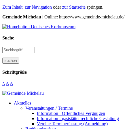
Zum Inhalt
,
zur Navigation
oder
zur Startseite
springen.
Gemeinde Michelau
| Online: https://www.gemeinde-michelau.de/
Suche
suchen
Schriftgröße
A
A
A
Aktuelles
Veranstaltungen / Termine
Information - Öffentliches Vergnügen
Information - gaststättenrechtliche Gestattung
Vereine Terminerfassung (Anmeldung)
Breitbandausbau