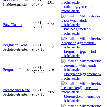
Robisch Andreas
09571
2.01
1. Bürgermeister
9707-0
rathaus@gemeinde-
michelau.de
09571
Bätz Claudia
E.03
9707-17
baetz@gemeinde-
michelau.de
Bergmann Gerd
09571
E.04
Sachgebietsleiter
9707-18
bergmann@gemeinde-
michelau.de
09571
Bergmann Lukas
1.10
9707-30
l.bergmann@gemeinde-
michelau.de
Biesenecker Rene
09571
2.05
Sachgebietsleiter
9707-15
biesenecker@gemeinde-
michelau.de