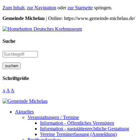
Zum Inhalt
,
zur Navigation
oder
zur Startseite
springen.
Gemeinde Michelau
| Online: https://www.gemeinde-michelau.de/
Suche
suchen
Schriftgröße
A
A
A
Aktuelles
Veranstaltungen / Termine
Information - Öffentliches Vergnügen
Information - gaststättenrechtliche Gestattung
Vereine Terminerfassung (Anmeldung)
Breitbandausbau