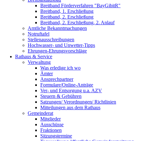
Breitband Förderverfahren "BayGibitR"
Breitband, 1. Erschließung
Breitband, 2. Erschließung
Breitband, 2. Erschließung, 2. Anlauf
Amtliche Bekanntmachungen
Notruftafel
Stellenausschreibungen
Hochwasser- und Unwetter-Tipps
Ehrungen-Ehrungsvorschläge
Rathaus & Service
Verwaltung
Was erledige ich wo
Ämter
Ansprechpartner
Formulare/Online-Anträge
Ver- und Entsorgung u.a. AZV
Steuern & Gebühren
Satzungen/ Verordnungen/ Richtlinien
Mitteilungen aus dem Rathaus
Gemeinderat
Mitglieder
Ausschüsse
Fraktionen
Sitzungstermine