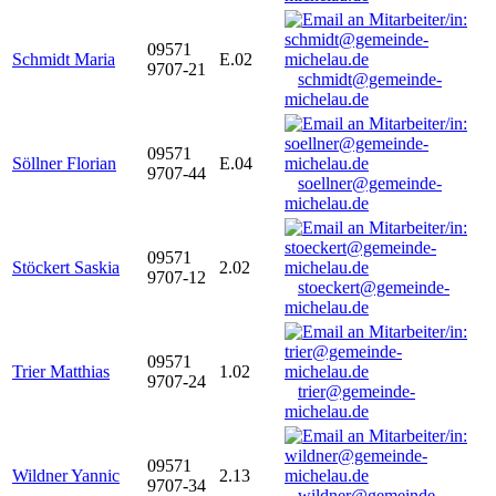
09571
Schmidt Maria
E.02
9707-21
schmidt@gemeinde-
michelau.de
09571
Söllner Florian
E.04
9707-44
soellner@gemeinde-
michelau.de
09571
Stöckert Saskia
2.02
9707-12
stoeckert@gemeinde-
michelau.de
09571
Trier Matthias
1.02
9707-24
trier@gemeinde-
michelau.de
09571
Wildner Yannic
2.13
9707-34
wildner@gemeinde-