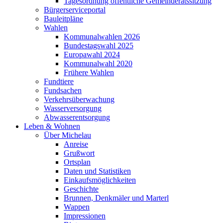
Tagesordnung öffentliche Gemeinderatssitzung
Bürgerserviceportal
Bauleitpläne
Wahlen
Kommunalwahlen 2026
Bundestagswahl 2025
Europawahl 2024
Kommunalwahl 2020
Frühere Wahlen
Fundtiere
Fundsachen
Verkehrsüberwachung
Wasserversorgung
Abwasserentsorgung
Leben & Wohnen
Über Michelau
Anreise
Grußwort
Ortsplan
Daten und Statistiken
Einkaufsmöglichkeiten
Geschichte
Brunnen, Denkmäler und Marterl
Wappen
Impressionen