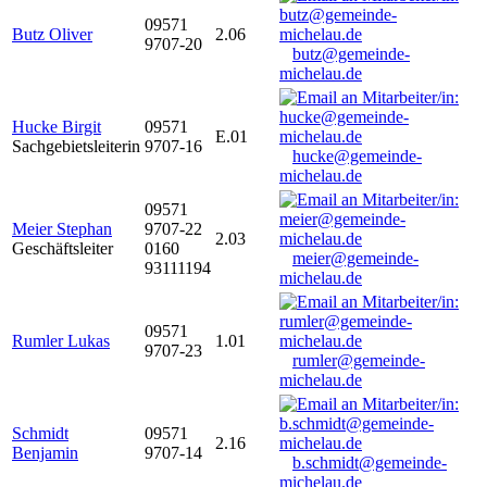
09571
Butz Oliver
2.06
9707-20
butz@gemeinde-
michelau.de
Hucke Birgit
09571
E.01
Sachgebietsleiterin
9707-16
hucke@gemeinde-
michelau.de
09571
Meier Stephan
9707-22
2.03
Geschäftsleiter
0160
meier@gemeinde-
93111194
michelau.de
09571
Rumler Lukas
1.01
9707-23
rumler@gemeinde-
michelau.de
Schmidt
09571
2.16
Benjamin
9707-14
b.schmidt@gemeinde-
michelau.de