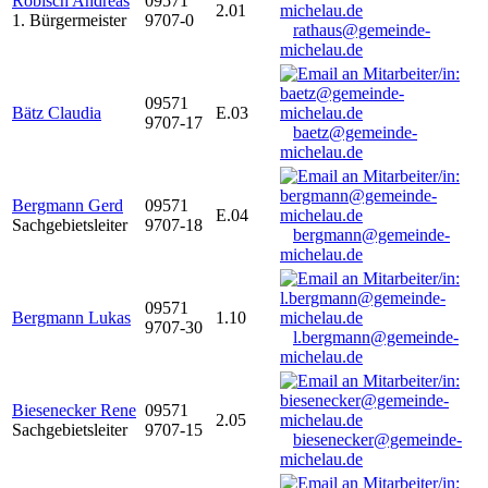
Robisch Andreas
09571
2.01
1. Bürgermeister
9707-0
rathaus@gemeinde-
michelau.de
09571
Bätz Claudia
E.03
9707-17
baetz@gemeinde-
michelau.de
Bergmann Gerd
09571
E.04
Sachgebietsleiter
9707-18
bergmann@gemeinde-
michelau.de
09571
Bergmann Lukas
1.10
9707-30
l.bergmann@gemeinde-
michelau.de
Biesenecker Rene
09571
2.05
Sachgebietsleiter
9707-15
biesenecker@gemeinde-
michelau.de