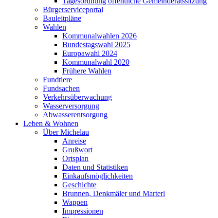
Tagesordnung öffentliche Gemeinderatssitzung
Bürgerserviceportal
Bauleitpläne
Wahlen
Kommunalwahlen 2026
Bundestagswahl 2025
Europawahl 2024
Kommunalwahl 2020
Frühere Wahlen
Fundtiere
Fundsachen
Verkehrsüberwachung
Wasserversorgung
Abwasserentsorgung
Leben & Wohnen
Über Michelau
Anreise
Grußwort
Ortsplan
Daten und Statistiken
Einkaufsmöglichkeiten
Geschichte
Brunnen, Denkmäler und Marterl
Wappen
Impressionen