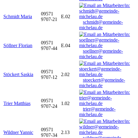
09571
Schmidt Maria
E.02
9707-21
schmidt@gemeinde-
michelau.de
09571
Söllner Florian
E.04
9707-44
soellner@gemeinde-
michelau.de
09571
Stöckert Saskia
2.02
9707-12
stoeckert@gemeinde-
michelau.de
09571
Trier Matthias
1.02
9707-24
trier@gemeinde-
michelau.de
09571
Wildner Yannic
2.13
9707-34
wildner@gemeinde-