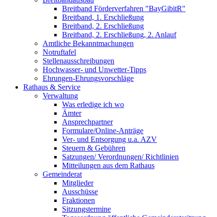
Breitband Förderverfahren "BayGibitR"
Breitband, 1. Erschließung
Breitband, 2. Erschließung
Breitband, 2. Erschließung, 2. Anlauf
Amtliche Bekanntmachungen
Notruftafel
Stellenausschreibungen
Hochwasser- und Unwetter-Tipps
Ehrungen-Ehrungsvorschläge
Rathaus & Service
Verwaltung
Was erledige ich wo
Ämter
Ansprechpartner
Formulare/Online-Anträge
Ver- und Entsorgung u.a. AZV
Steuern & Gebühren
Satzungen/ Verordnungen/ Richtlinien
Mitteilungen aus dem Rathaus
Gemeinderat
Mitglieder
Ausschüsse
Fraktionen
Sitzungstermine