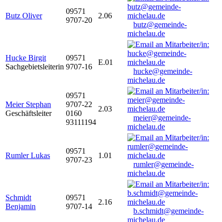
09571
Butz Oliver
2.06
9707-20
butz@gemeinde-
michelau.de
Hucke Birgit
09571
E.01
Sachgebietsleiterin
9707-16
hucke@gemeinde-
michelau.de
09571
Meier Stephan
9707-22
2.03
Geschäftsleiter
0160
meier@gemeinde-
93111194
michelau.de
09571
Rumler Lukas
1.01
9707-23
rumler@gemeinde-
michelau.de
Schmidt
09571
2.16
Benjamin
9707-14
b.schmidt@gemeinde-
michelau.de