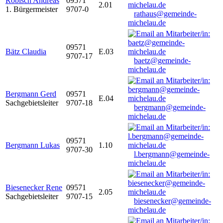
Robisch Andreas
09571
2.01
1. Bürgermeister
9707-0
rathaus@gemeinde-
michelau.de
09571
Bätz Claudia
E.03
9707-17
baetz@gemeinde-
michelau.de
Bergmann Gerd
09571
E.04
Sachgebietsleiter
9707-18
bergmann@gemeinde-
michelau.de
09571
Bergmann Lukas
1.10
9707-30
l.bergmann@gemeinde-
michelau.de
Biesenecker Rene
09571
2.05
Sachgebietsleiter
9707-15
biesenecker@gemeinde-
michelau.de