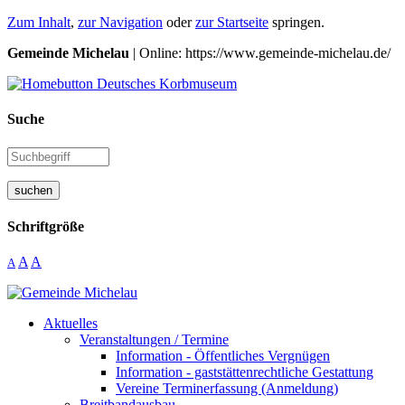
Zum Inhalt
,
zur Navigation
oder
zur Startseite
springen.
Gemeinde Michelau
| Online: https://www.gemeinde-michelau.de/
Suche
suchen
Schriftgröße
A
A
A
Aktuelles
Veranstaltungen / Termine
Information - Öffentliches Vergnügen
Information - gaststättenrechtliche Gestattung
Vereine Terminerfassung (Anmeldung)
Breitbandausbau