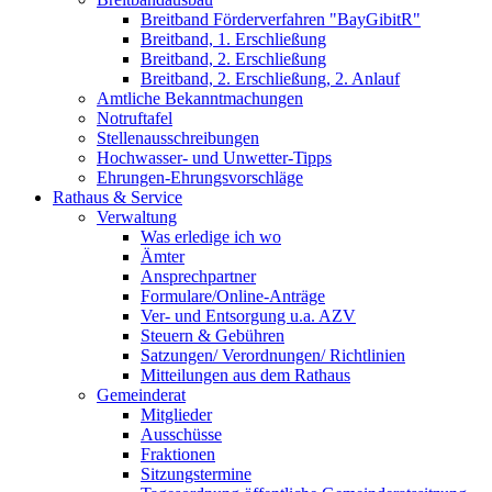
Breitband Förderverfahren "BayGibitR"
Breitband, 1. Erschließung
Breitband, 2. Erschließung
Breitband, 2. Erschließung, 2. Anlauf
Amtliche Bekanntmachungen
Notruftafel
Stellenausschreibungen
Hochwasser- und Unwetter-Tipps
Ehrungen-Ehrungsvorschläge
Rathaus & Service
Verwaltung
Was erledige ich wo
Ämter
Ansprechpartner
Formulare/Online-Anträge
Ver- und Entsorgung u.a. AZV
Steuern & Gebühren
Satzungen/ Verordnungen/ Richtlinien
Mitteilungen aus dem Rathaus
Gemeinderat
Mitglieder
Ausschüsse
Fraktionen
Sitzungstermine