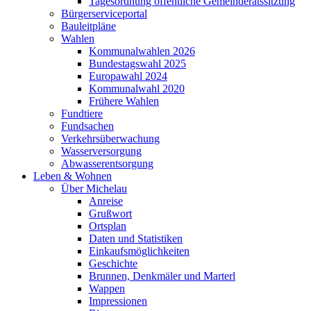
Tagesordnung öffentliche Gemeinderatssitzung
Bürgerserviceportal
Bauleitpläne
Wahlen
Kommunalwahlen 2026
Bundestagswahl 2025
Europawahl 2024
Kommunalwahl 2020
Frühere Wahlen
Fundtiere
Fundsachen
Verkehrsüberwachung
Wasserversorgung
Abwasserentsorgung
Leben & Wohnen
Über Michelau
Anreise
Grußwort
Ortsplan
Daten und Statistiken
Einkaufsmöglichkeiten
Geschichte
Brunnen, Denkmäler und Marterl
Wappen
Impressionen