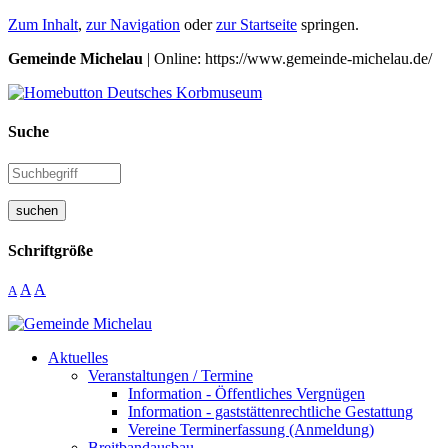
Zum Inhalt
,
zur Navigation
oder
zur Startseite
springen.
Gemeinde Michelau
| Online: https://www.gemeinde-michelau.de/
Suche
suchen
Schriftgröße
A
A
A
Aktuelles
Veranstaltungen / Termine
Information - Öffentliches Vergnügen
Information - gaststättenrechtliche Gestattung
Vereine Terminerfassung (Anmeldung)
Breitbandausbau