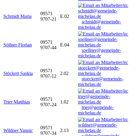
09571
Schmidt Maria
E.02
9707-21
schmidt@gemeinde-
michelau.de
09571
Söllner Florian
E.04
9707-44
soellner@gemeinde-
michelau.de
09571
Stöckert Saskia
2.02
9707-12
stoeckert@gemeinde-
michelau.de
09571
Trier Matthias
1.02
9707-24
trier@gemeinde-
michelau.de
09571
Wildner Yannic
2.13
9707-34
wildner@gemeinde-