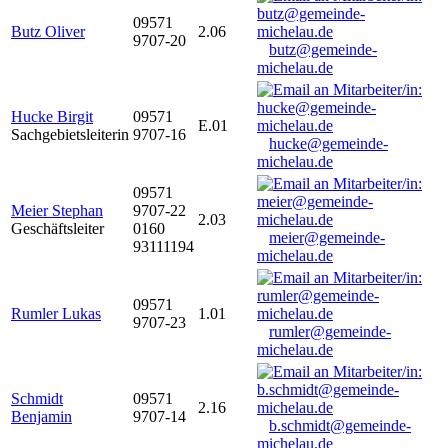
09571
Butz Oliver
2.06
9707-20
butz@gemeinde-
michelau.de
Hucke Birgit
09571
E.01
Sachgebietsleiterin
9707-16
hucke@gemeinde-
michelau.de
09571
Meier Stephan
9707-22
2.03
Geschäftsleiter
0160
meier@gemeinde-
93111194
michelau.de
09571
Rumler Lukas
1.01
9707-23
rumler@gemeinde-
michelau.de
Schmidt
09571
2.16
Benjamin
9707-14
b.schmidt@gemeinde-
michelau.de