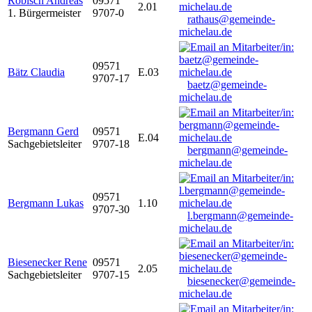
Robisch Andreas
09571
2.01
1. Bürgermeister
9707-0
rathaus@gemeinde-
michelau.de
09571
Bätz Claudia
E.03
9707-17
baetz@gemeinde-
michelau.de
Bergmann Gerd
09571
E.04
Sachgebietsleiter
9707-18
bergmann@gemeinde-
michelau.de
09571
Bergmann Lukas
1.10
9707-30
l.bergmann@gemeinde-
michelau.de
Biesenecker Rene
09571
2.05
Sachgebietsleiter
9707-15
biesenecker@gemeinde-
michelau.de