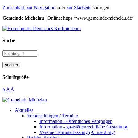
Zum Inhalt
,
zur Navigation
oder
zur Startseite
springen.
Gemeinde Michelau
| Online: https://www.gemeinde-michelau.de/
Suche
suchen
Schriftgröße
A
A
A
Aktuelles
Veranstaltungen / Termine
Information - Öffentliches Vergnügen
Information - gaststättenrechtliche Gestattung
Vereine Terminerfassung (Anmeldung)
Breitbandausbau