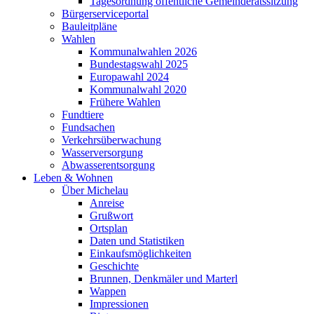
Tagesordnung öffentliche Gemeinderatssitzung
Bürgerserviceportal
Bauleitpläne
Wahlen
Kommunalwahlen 2026
Bundestagswahl 2025
Europawahl 2024
Kommunalwahl 2020
Frühere Wahlen
Fundtiere
Fundsachen
Verkehrsüberwachung
Wasserversorgung
Abwasserentsorgung
Leben & Wohnen
Über Michelau
Anreise
Grußwort
Ortsplan
Daten und Statistiken
Einkaufsmöglichkeiten
Geschichte
Brunnen, Denkmäler und Marterl
Wappen
Impressionen