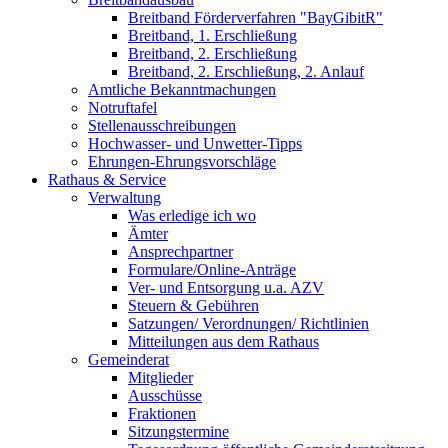
Breitband Förderverfahren "BayGibitR"
Breitband, 1. Erschließung
Breitband, 2. Erschließung
Breitband, 2. Erschließung, 2. Anlauf
Amtliche Bekanntmachungen
Notruftafel
Stellenausschreibungen
Hochwasser- und Unwetter-Tipps
Ehrungen-Ehrungsvorschläge
Rathaus & Service
Verwaltung
Was erledige ich wo
Ämter
Ansprechpartner
Formulare/Online-Anträge
Ver- und Entsorgung u.a. AZV
Steuern & Gebühren
Satzungen/ Verordnungen/ Richtlinien
Mitteilungen aus dem Rathaus
Gemeinderat
Mitglieder
Ausschüsse
Fraktionen
Sitzungstermine