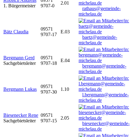
Robisch Andreas
09571
2.01
1. Bürgermeister
9707-0
rathaus@gemeinde-
michelau.de
09571
Bätz Claudia
E.03
9707-17
baetz@gemeinde-
michelau.de
Bergmann Gerd
09571
E.04
Sachgebietsleiter
9707-18
bergmann@gemeinde-
michelau.de
09571
Bergmann Lukas
1.10
9707-30
l.bergmann@gemeinde-
michelau.de
Biesenecker Rene
09571
2.05
Sachgebietsleiter
9707-15
biesenecker@gemeinde-
michelau.de