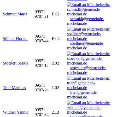
09571
Schmidt Maria
E.02
9707-21
schmidt@gemeinde-
michelau.de
09571
Söllner Florian
E.04
9707-44
soellner@gemeinde-
michelau.de
09571
Stöckert Saskia
2.02
9707-12
stoeckert@gemeinde-
michelau.de
09571
Trier Matthias
1.02
9707-24
trier@gemeinde-
michelau.de
09571
Wildner Yannic
2.13
9707-34
wildner@gemeinde-