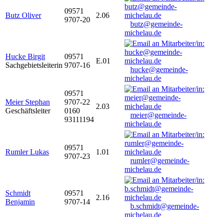
09571
Butz Oliver
2.06
9707-20
butz@gemeinde-
michelau.de
Hucke Birgit
09571
E.01
Sachgebietsleiterin
9707-16
hucke@gemeinde-
michelau.de
09571
Meier Stephan
9707-22
2.03
Geschäftsleiter
0160
meier@gemeinde-
93111194
michelau.de
09571
Rumler Lukas
1.01
9707-23
rumler@gemeinde-
michelau.de
Schmidt
09571
2.16
Benjamin
9707-14
b.schmidt@gemeinde-
michelau.de