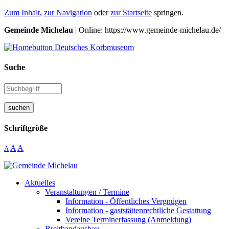
Zum Inhalt
,
zur Navigation
oder
zur Startseite
springen.
Gemeinde Michelau
| Online: https://www.gemeinde-michelau.de/
Suche
suchen
Schriftgröße
A
A
A
Aktuelles
Veranstaltungen / Termine
Information - Öffentliches Vergnügen
Information - gaststättenrechtliche Gestattung
Vereine Terminerfassung (Anmeldung)
Breitbandausbau