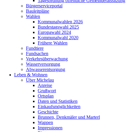
Tagesordnung öffentliche Gemeinderatssitzung
Bürgerserviceportal
Bauleitpläne
Wahlen
Kommunalwahlen 2026
Bundestagswahl 2025
Europawahl 2024
Kommunalwahl 2020
Frühere Wahlen
Fundtiere
Fundsachen
Verkehrsüberwachung
Wasserversorgung
Abwasserentsorgung
Leben & Wohnen
Über Michelau
Anreise
Grußwort
Ortsplan
Daten und Statistiken
Einkaufsmöglichkeiten
Geschichte
Brunnen, Denkmäler und Marterl
Wappen
Impressionen