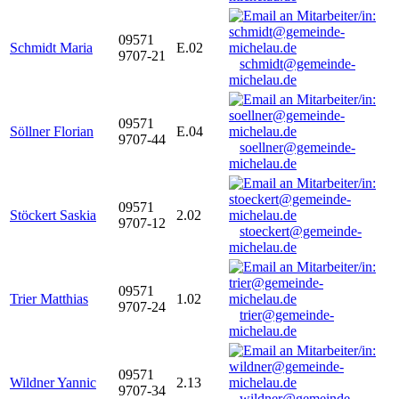
09571
Schmidt Maria
E.02
9707-21
schmidt@gemeinde-
michelau.de
09571
Söllner Florian
E.04
9707-44
soellner@gemeinde-
michelau.de
09571
Stöckert Saskia
2.02
9707-12
stoeckert@gemeinde-
michelau.de
09571
Trier Matthias
1.02
9707-24
trier@gemeinde-
michelau.de
09571
Wildner Yannic
2.13
9707-34
wildner@gemeinde-