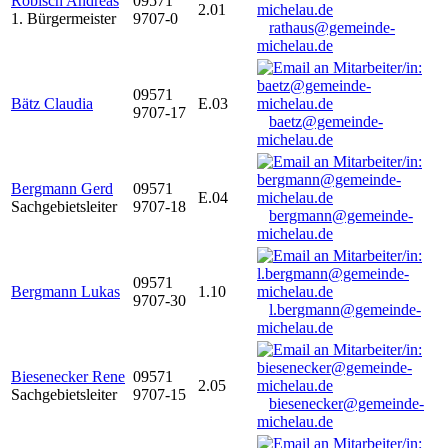
Robisch Andreas
09571
2.01
1. Bürgermeister
9707-0
rathaus@gemeinde-
michelau.de
09571
Bätz Claudia
E.03
9707-17
baetz@gemeinde-
michelau.de
Bergmann Gerd
09571
E.04
Sachgebietsleiter
9707-18
bergmann@gemeinde-
michelau.de
09571
Bergmann Lukas
1.10
9707-30
l.bergmann@gemeinde-
michelau.de
Biesenecker Rene
09571
2.05
Sachgebietsleiter
9707-15
biesenecker@gemeinde-
michelau.de