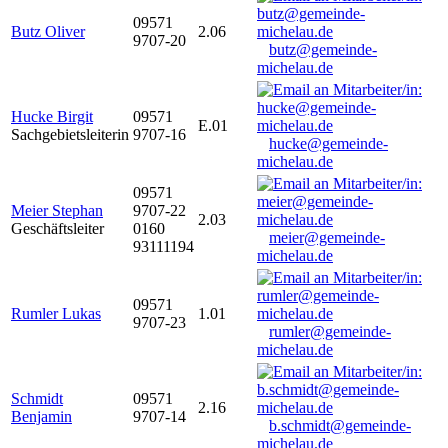
09571
Butz Oliver
2.06
9707-20
butz@gemeinde-
michelau.de
Hucke Birgit
09571
E.01
Sachgebietsleiterin
9707-16
hucke@gemeinde-
michelau.de
09571
Meier Stephan
9707-22
2.03
Geschäftsleiter
0160
meier@gemeinde-
93111194
michelau.de
09571
Rumler Lukas
1.01
9707-23
rumler@gemeinde-
michelau.de
Schmidt
09571
2.16
Benjamin
9707-14
b.schmidt@gemeinde-
michelau.de