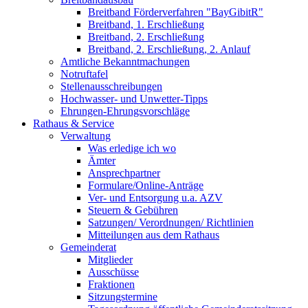
Breitband Förderverfahren "BayGibitR"
Breitband, 1. Erschließung
Breitband, 2. Erschließung
Breitband, 2. Erschließung, 2. Anlauf
Amtliche Bekanntmachungen
Notruftafel
Stellenausschreibungen
Hochwasser- und Unwetter-Tipps
Ehrungen-Ehrungsvorschläge
Rathaus & Service
Verwaltung
Was erledige ich wo
Ämter
Ansprechpartner
Formulare/Online-Anträge
Ver- und Entsorgung u.a. AZV
Steuern & Gebühren
Satzungen/ Verordnungen/ Richtlinien
Mitteilungen aus dem Rathaus
Gemeinderat
Mitglieder
Ausschüsse
Fraktionen
Sitzungstermine